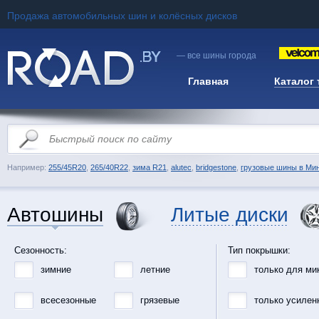
Продажа автомобильных шин и колёсных дисков
— все шины города
Главная
Каталог
Например:
255/45R20
,
265/40R22
,
зима R21
,
alutec
,
bridgestone
,
грузовые шины в Ми
Автошины
Литые диски
Сезонность:
Тип покрышки:
зимние
летние
только для ми
всесезонные
грязевые
только усилен