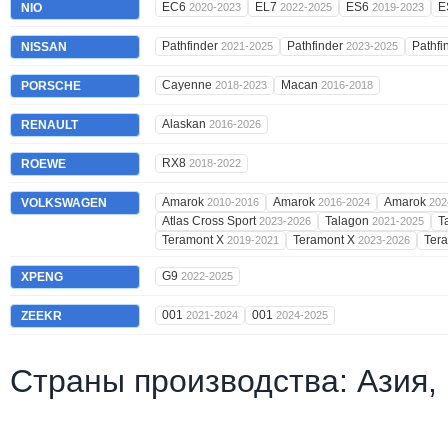
EC6
EL7
ES6
E
NIO
2020-2023
2022-2025
2019-2023
Pathfinder
Pathfinder
Pathfi
NISSAN
2021-2025
2023-2025
Cayenne
Macan
PORSCHE
2018-2023
2016-2018
Alaskan
RENAULT
2016-2026
RX8
ROEWE
2018-2022
Amarok
Amarok
Amarok
VOLKSWAGEN
2010-2016
2016-2024
202
Atlas Cross Sport
Talagon
T
2023-2026
2021-2025
Teramont X
Teramont X
Ter
2019-2021
2023-2026
G9
XPENG
2022-2025
001
001
ZEEKR
2021-2024
2024-2025
Страны производства: Азия,