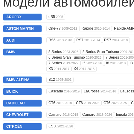
модели автомобилей
αS5
ARCFOX
2025
One-77
Rapide
Rapide AM
ASTON MARTIN
2009-2012
2010-2014
RS6
RS7
RS7
AUDI
2013-2018
2013-2014
2014-2018
5 Series
5 Series Gran Turismo
BMW
2023-2026
2009-201
6 Series Gran Turismo
7 Series
2020-2023
2001-200
7 Series
i5
i8
i8
2019-2022
2023-2026
2013-2018
X3
X4
2014-2017
2014-2018
B12
BMW ALPINA
1995-2001
Cascada
LaCrosse
LaCros
BUICK
2016-2019
2014-2016
CT6
CT6
CT6
C
CADILLAC
2016-2018
2019-2023
2023-2025
Camaro
Camaro
Impala
CHEVROLET
2016-2018
2018-2024
201
C5 X
CITROËN
2021-2026