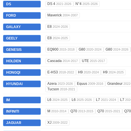
DS 4
N°4
DS
2021-2026
2025-2026
Maverick
FORD
2004-2007
E8
GALAXY
2024-2026
E8
GEELY
2024-2025
EQ900
G80
G80
GENESIS
2015-2018
2020-2024
2024-2026
Cascada
UTE
HOLDEN
2014-2017
2015-2017
E-HS3
H9
H9
HONGQI
2018-2022
2020-2024
2024-2025
Azera
Equus
Grandeur
HYUNDAI
2023-2026
2009-2016
2022
Tucson
2018-2021
L6
L6
L7
L7
IM
2024-2025
2025-2026
2021-2024
202
M
Q70
Q70
Q7
INFINITI
2010-2014
2013-2015
2015-2021
XJ
JAGUAR
2009-2022