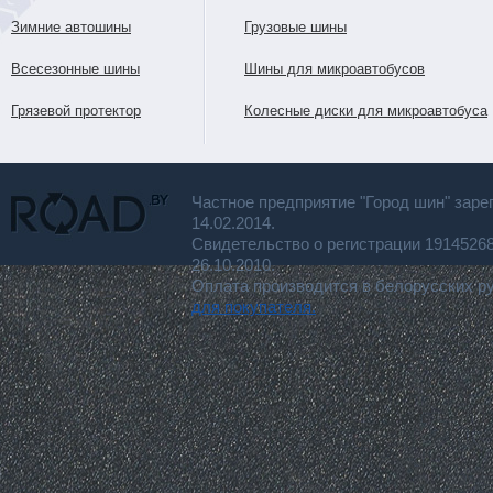
Зимние автошины
Грузовые шины
Всесезонные шины
Шины для микроавтобусов
Грязевой протектор
Колесные диски для микроавтобуса
Частное предприятие "Город шин" заре
14.02.2014.
Свидетельство о регистрации 191452
26.10.2010.
Оплата производится в белорусских р
для покупателя.