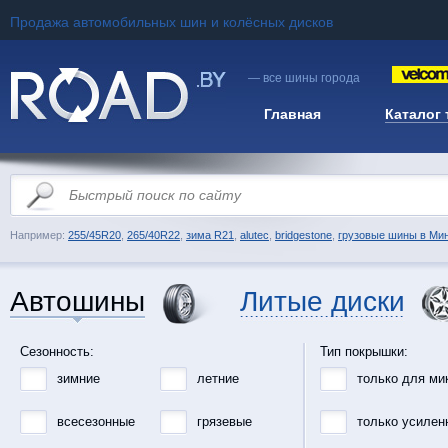
Продажа автомобильных шин и колёсных дисков
— все шины города
Главная
Каталог
Например:
255/45R20
,
265/40R22
,
зима R21
,
alutec
,
bridgestone
,
грузовые шины в Ми
Автошины
Литые диски
Сезонность:
Тип покрышки:
зимние
летние
только для ми
всесезонные
грязевые
только усилен