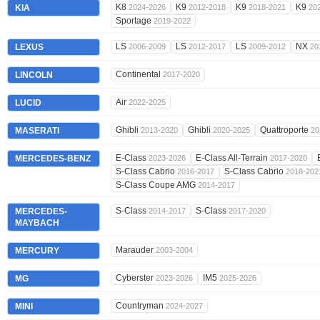
K8
K9
K9
K9
KIA
2024-2026
2012-2018
2018-2021
20
Sportage
2019-2022
LS
LS
LS
NX
LEXUS
2006-2009
2012-2017
2009-2012
20
Continental
LINCOLN
2017-2020
Air
LUCID
2022-2025
Ghibli
Ghibli
Quattroporte
MASERATI
2013-2020
2020-2025
20
E-Class
E-Class All-Terrain
MERCEDES-BENZ
2023-2026
2017-2020
S-Class Cabrio
S-Class Cabrio
2016-2017
2018-202
S-Class Coupe AMG
2014-2017
S-Class
S-Class
MERCEDES-
2014-2017
2017-2020
MAYBACH
Marauder
MERCURY
2003-2004
Cyberster
IM5
MG
2023-2026
2025-2026
Countryman
MINI
2024-2027