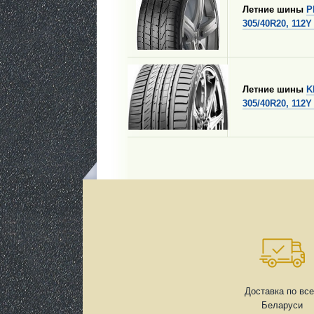
Летние шины
P
305/40R20, 112
Летние шины
K
305/40R20, 112Y
Доставка по вс
Беларуси