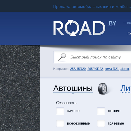
Продажа автомобильных шин и колёсны
— вс
Г
Например:
255/45R20
,
265/40R22
,
зима R21
,
alutec
,
Автошины
Ли
Сезонность:
зимние
летние
всесезонные
грязевые