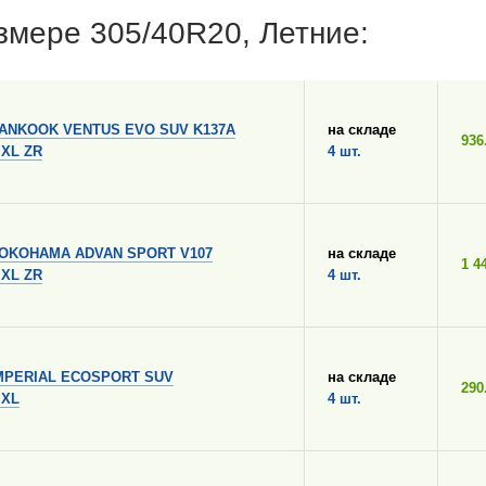
змере 305/40R20, Летние:
ANKOOK VENTUS EVO SUV K137A
на складе
936
 XL ZR
4 шт.
OKOHAMA ADVAN SPORT V107
на складе
1 4
 XL ZR
4 шт.
MPERIAL ECOSPORT SUV
на складе
290
 XL
4 шт.