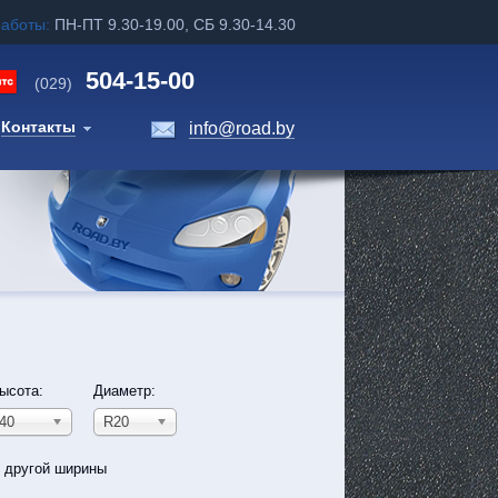
работы:
ПН-ПТ 9.30-19.00, СБ 9.30-14.30
504-15-00
(029)
Контакты
info@road.by
ысота:
Диаметр:
40
R20
ь другой ширины