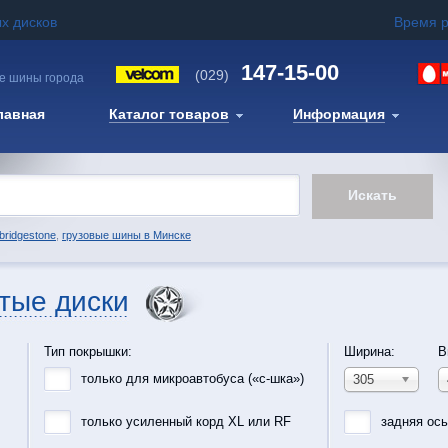
х дисков
Время 
147-15-00
(029)
е шины города
лавная
Каталог товаров
Информация
bridgestone
,
грузовые шины в Минске
тые диски
Тип покрышки:
Ширина:
В
только для микроавтобуса («с-шка»)
305
только усиленный корд XL или RF
задняя ос