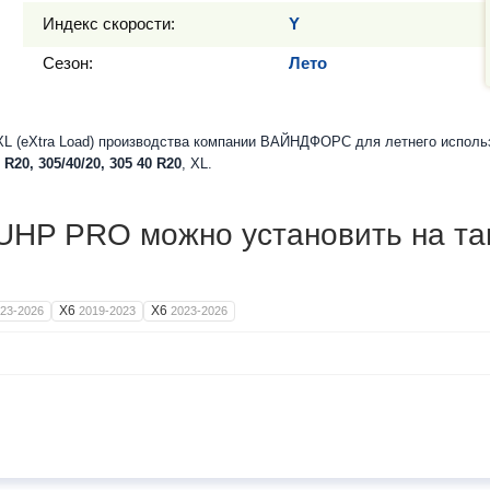
Индекс скорости:
Y
Сезон:
Лето
L (eXtra Load) производства компании ВАЙНДФОРС для летнего исполь
 R20, 305/40/20, 305 40 R20
, XL.
P PRO можно установить на та
X6
X6
23-2026
2019-2023
2023-2026