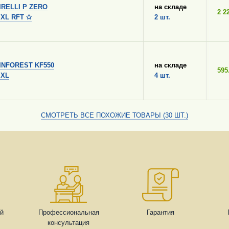
IRELLI P ZERO
на складе
2 2
Y XL RFT ✩
2 шт.
INFOREST KF550
на складе
595
 XL
4 шт.
СМОТРЕТЬ ВСЕ ПОХОЖИЕ ТОВАРЫ (30 ШТ.)
ей
Профессиональная
Гарантия
консультация