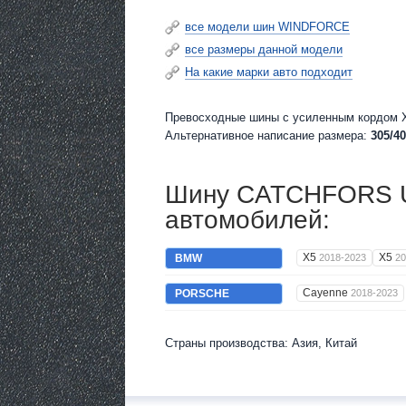
все модели шин WINDFORCE
все размеры данной модели
На какие марки авто подходит
Превосходные шины c усиленным кордом X
Альтернативное написание размера:
305/40
Шину CATCHFORS UH
автомобилей:
X5
X5
BMW
2018-2023
20
Cayenne
PORSCHE
2018-2023
Страны производства: Азия, Китай