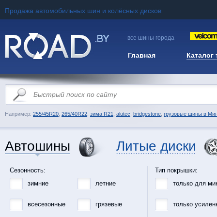
Продажа автомобильных шин и колёсных дисков
— все шины города
Главная
Каталог
Например:
255/45R20
,
265/40R22
,
зима R21
,
alutec
,
bridgestone
,
грузовые шины в Ми
Автошины
Литые диски
Сезонность:
Тип покрышки:
зимние
летние
только для ми
всесезонные
грязевые
только усилен