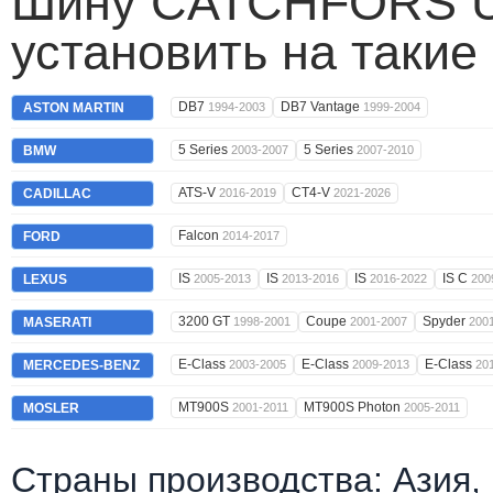
Шину CATCHFORS 
установить на такие
DB7
DB7 Vantage
ASTON MARTIN
1994-2003
1999-2004
5 Series
5 Series
BMW
2003-2007
2007-2010
ATS-V
CT4-V
CADILLAC
2016-2019
2021-2026
Falcon
FORD
2014-2017
IS
IS
IS
IS C
LEXUS
2005-2013
2013-2016
2016-2022
200
3200 GT
Coupe
Spyder
MASERATI
1998-2001
2001-2007
200
E-Class
E-Class
E-Class
MERCEDES-BENZ
2003-2005
2009-2013
20
MT900S
MT900S Photon
MOSLER
2001-2011
2005-2011
Страны производства: Азия,