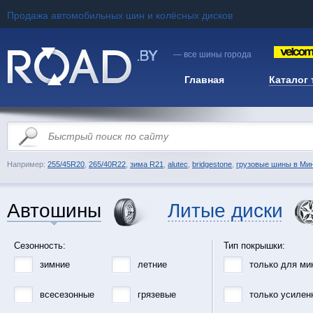
Продажа автомобильных шин и колёсных дисков
— все шины города
Главная
Каталог
Например:
255/45R20
,
265/40R22
,
зима R21
,
alutec
,
bridgestone
,
грузовые шины в Ми
Автошины
Литые диски
Сезонность:
Тип покрышки:
зимние
летние
только для ми
всесезонные
грязевые
только усилен