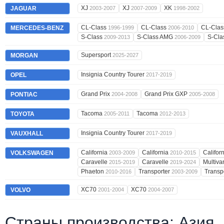
XJ
XJ
XK
JAGUAR
2003-2007
2007-2009
1998-2002
CL-Class
CL-Class
CL-Cla
MERCEDES-BENZ
1996-1999
2006-2010
S-Class
S-Class AMG
S-Cl
2009-2013
2006-2009
Supersport
MORGAN
2025-2027
Insignia Country Tourer
OPEL
2017-2019
Grand Prix
Grand Prix GXP
PONTIAC
2004-2008
2005-2008
Tacoma
Tacoma
TOYOTA
2005-2011
2012-2013
Insignia Country Tourer
VAUXHALL
2017-2019
California
California
Califor
VOLKSWAGEN
2003-2009
2010-2015
Caravelle
Caravelle
Multiv
2015-2019
2019-2024
Phaeton
Transporter
Transp
2010-2016
2003-2009
XC70
XC70
VOLVO
2001-2004
2004-2007
Страны производства: Азия,