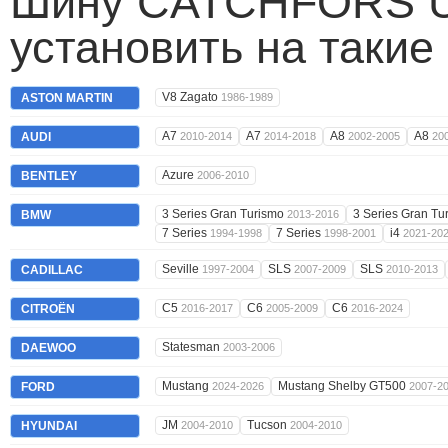
Шину CATCHFORS 
установить на такие
V8 Zagato
ASTON MARTIN
1986-1989
A7
A7
A8
A8
AUDI
2010-2014
2014-2018
2002-2005
20
Azure
BENTLEY
2006-2010
3 Series Gran Turismo
3 Series Gran T
BMW
2013-2016
7 Series
7 Series
i4
1994-1998
1998-2001
2021-20
Seville
SLS
SLS
CADILLAC
1997-2004
2007-2009
2010-2013
C5
C6
C6
CITROËN
2016-2017
2005-2009
2016-2024
Statesman
DAEWOO
2003-2006
Mustang
Mustang Shelby GT500
FORD
2024-2026
2007-2
JM
Tucson
HYUNDAI
2004-2010
2004-2010