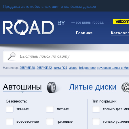
Продажа автомобильных шин и колёсных дисков
— все шины города
Главная
Каталог
Например:
255/45R20
,
265/40R22
,
зима R21
,
alutec
,
bridgestone
,
грузовые шины в Ми
Автошины
Литые диски
Сезонность:
Тип покрышки:
зимние
летние
только для ми
всесезонные
грязевые
только усилен