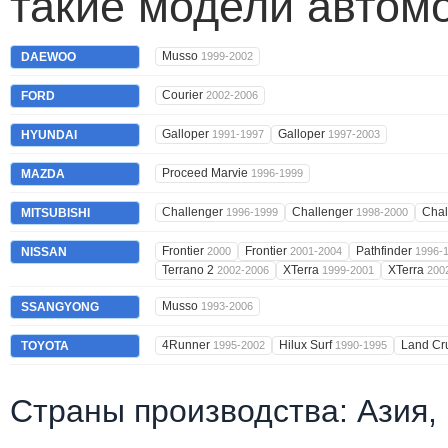
такие модели автом
Musso
DAEWOO
1999-2002
Courier
FORD
2002-2006
Galloper
Galloper
HYUNDAI
1991-1997
1997-2003
Proceed Marvie
MAZDA
1996-1999
Challenger
Challenger
Chal
MITSUBISHI
1996-1999
1998-2000
Frontier
Frontier
Pathfinder
NISSAN
2000
2001-2004
1996-
Terrano 2
XTerra
XTerra
2002-2006
1999-2001
200
Musso
SSANGYONG
1993-2006
4Runner
Hilux Surf
Land Cr
TOYOTA
1995-2002
1990-1995
Страны производства: Азия,