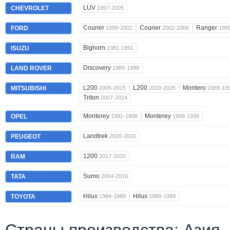
LUV
CHEVROLET
1997-2005
Courier
Courier
Ranger
FORD
1999-2002
2002-2006
199
Bighorn
ISUZU
1981-1991
Discovery
LAND ROVER
1989-1998
L200
L200
Montero
MITSUBISHI
2005-2015
2019-2026
1989-19
Triton
2007-2014
Monterey
Monterey
OPEL
1991-1998
1998-1999
Landtrek
PEUGEOT
2020-2026
1200
RAM
2017-2020
Sumo
TATA
2004-2016
Hilux
Hilux
TOYOTA
1984-1989
1988-1989