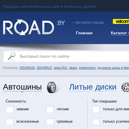
Продажа автомобильных шин и колёсных дисков
— все шины города
Главная
Каталог
Например:
255/45R20
,
265/40R22
,
зима R21
,
alutec
,
bridgestone
,
грузовые шины в Ми
Автошины
Литые диски
Сезонность:
Тип покрышки:
зимние
летние
только для ми
всесезонные
грязевые
только усилен