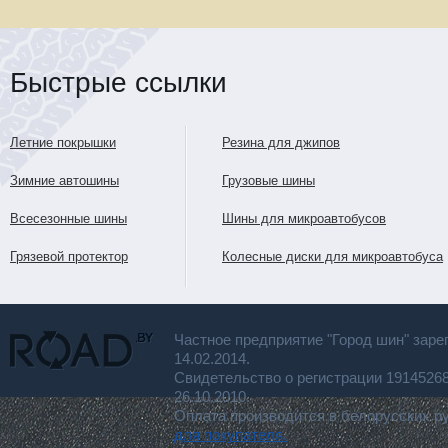
Быстрые ссылки
Летние покрышки
Резина для джипов
Зимние автошины
Грузовые шины
Всесезонные шины
Шины для микроавтобусов
Грязевой протектор
Колесные диски для микроавтобуса
Частное предприятие "Город шин" заре
14.02.2014.
Свидетельство о регистрации 191452
26.10.2010.
Оплата производится в белорусских р
для покупателя.