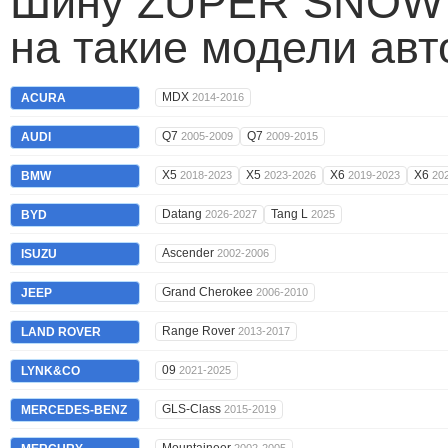
Шину ZUPER SNOW Z
на такие модели ав
MDX
ACURA
2014-2016
Q7
Q7
AUDI
2005-2009
2009-2015
X5
X5
X6
X6
BMW
2018-2023
2023-2026
2019-2023
20
Datang
Tang L
BYD
2026-2027
2025
Ascender
ISUZU
2002-2006
Grand Cherokee
JEEP
2006-2010
Range Rover
LAND ROVER
2013-2017
09
LYNK&CO
2021-2025
GLS-Class
MERCEDES-BENZ
2015-2019