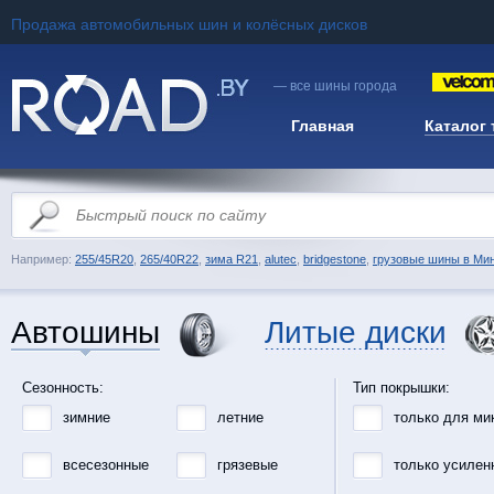
Продажа автомобильных шин и колёсных дисков
— все шины города
Главная
Каталог
Например:
255/45R20
,
265/40R22
,
зима R21
,
alutec
,
bridgestone
,
грузовые шины в Ми
Автошины
Литые диски
Сезонность:
Тип покрышки:
зимние
летние
только для ми
всесезонные
грязевые
только усилен