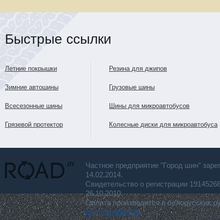
Быстрые ссылки
Летние покрышки
Резина для джипов
Зимние автошины
Грузовые шины
Всесезонные шины
Шины для микроавтобусов
Грязевой протектор
Колесные диски для микроавтобуса
Частное предприятие "Город шин" заре
14.02.2014.
Свидетельство о регистрации 191452
26.10.2010.
Оплата производится в белорусских р
для покупателя.