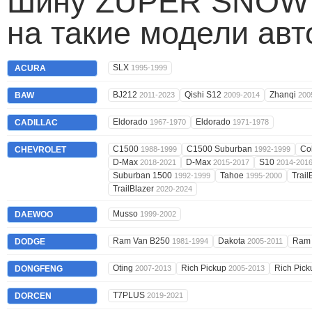
Шину ZUPER SNOW Z
на такие модели ав
SLX
ACURA
1995-1999
BJ212
Qishi S12
Zhanqi
BAW
2011-2023
2009-2014
200
Eldorado
Eldorado
CADILLAC
1967-1970
1971-1978
C1500
C1500 Suburban
Co
CHEVROLET
1988-1999
1992-1999
D-Max
D-Max
S10
2018-2021
2015-2017
2014-201
Suburban 1500
Tahoe
Trail
1992-1999
1995-2000
TrailBlazer
2020-2024
Musso
DAEWOO
1999-2002
Ram Van B250
Dakota
Ram
DODGE
1981-1994
2005-2011
Oting
Rich Pickup
Rich Pic
DONGFENG
2007-2013
2005-2013
T7PLUS
DORCEN
2019-2021