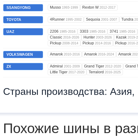
Musso
Rexton W
SSANGYONG
1993-1999
2012-2017
4Runner
Sequoia
Tundra
TOYOTA
1995-2002
2001-2007
20
2206
3303
3741
UAZ
1985-2016
1985-2016
1985-2016
Classic
Hunter
Kazak
2016-2026
2003-2026
2019-
Pickup
Pickup
Pickup
2008-2014
2014-2016
2016-
Amarok
Amarok
Amarok
VOLKSWAGEN
2010-2016
2016-2024
202
Admiral
Grand Tiger
Grand 
ZX
2001-2009
2012-2020
Little Tiger
Terralord
2017-2020
2016-2025
Страны производства: Азия,
Похожие шины в раз