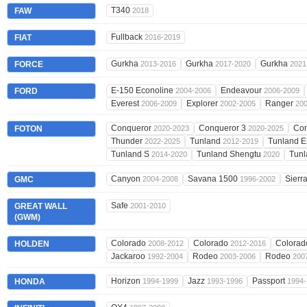
T340
FAW
2018
Fullback
FIAT
2016-2019
Gurkha
Gurkha
Gurkha
FORCE
2013-2016
2017-2020
2021
E-150 Econoline
Endeavour
FORD
2004-2006
2006-2009
Everest
Explorer
Ranger
2006-2009
2002-2005
20
Conqueror
Conqueror 3
Con
FOTON
2020-2023
2020-2025
Thunder
Tunland
Tunland 
2022-2025
2012-2019
Tunland S
Tunland Shengtu
Tunl
2014-2020
2020
Canyon
Savana 1500
Sierr
GMC
2004-2008
1996-2002
Safe
GREAT WALL
2001-2010
(GWM)
Colorado
Colorado
Colora
HOLDEN
2008-2012
2012-2016
Jackaroo
Rodeo
Rodeo
1992-2004
2003-2006
200
Horizon
Jazz
Passport
HONDA
1994-1999
1993-1996
1994-