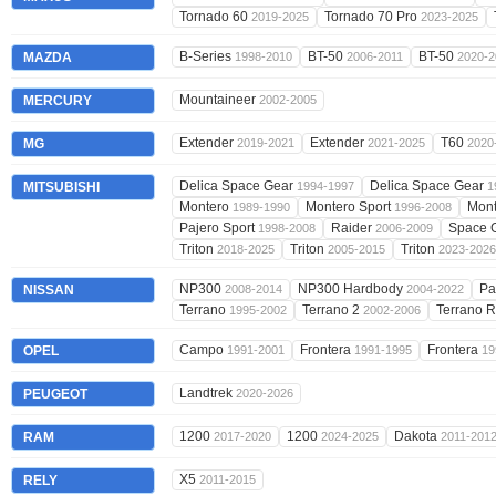
Tornado 60
Tornado 70 Pro
2019-2025
2023-2025
B-Series
BT-50
BT-50
MAZDA
1998-2010
2006-2011
2020-2
Mountaineer
MERCURY
2002-2005
Extender
Extender
T60
MG
2019-2021
2021-2025
2020
Delica Space Gear
Delica Space Gear
MITSUBISHI
1994-1997
1
Montero
Montero Sport
Mont
1989-1990
1996-2008
Pajero Sport
Raider
Space 
1998-2008
2006-2009
Triton
Triton
Triton
2018-2025
2005-2015
2023-2026
NP300
NP300 Hardbody
Pa
NISSAN
2008-2014
2004-2022
Terrano
Terrano 2
Terrano 
1995-2002
2002-2006
Campo
Frontera
Frontera
OPEL
1991-2001
1991-1995
19
Landtrek
PEUGEOT
2020-2026
1200
1200
Dakota
RAM
2017-2020
2024-2025
2011-201
X5
RELY
2011-2015