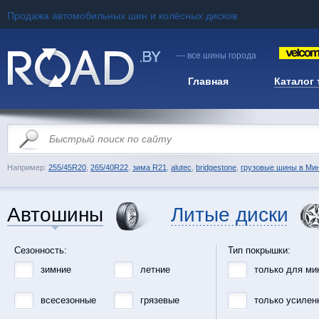
Продажа автомобильных шин и колёсных дисков
— все шины города
Главная
Каталог
Например:
255/45R20
,
265/40R22
,
зима R21
,
alutec
,
bridgestone
,
грузовые шины в Ми
Автошины
Литые диски
Сезонность:
Тип покрышки:
зимние
летние
только для ми
всесезонные
грязевые
только усилен