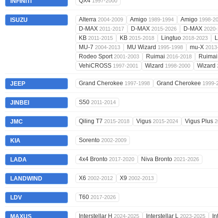
QX4
INFINITI
1997-2000
Alterra
Amigo
Amigo
ISUZU
2004-2009
1989-1994
1998-2
D-MAX
D-MAX
D-MAX
2011-2017
2015-2026
2020-
KB
KB
Lingtuo
L
2011-2015
2015-2018
2018-2023
MU-7
MU Wizard
mu-X
2004-2013
1995-1998
2013
Rodeo Sport
Ruimai
Ruimai
2001-2003
2016-2018
VehiCROSS
Wizard
Wizard
1997-2001
1998-2000
Grand Cherokee
Grand Cherokee
JEEP
1997-1998
1999-
S50
JINBEI
2011-2014
Qiling T7
Vigus
Vigus Plus
JMC
2015-2018
2015-2024
2
Sorento
KIA
2002-2009
4x4 Bronto
Niva Bronto
LADA
2017-2020
2021-2026
X6
X9
LANDWIND
2002-2012
2002-2013
T60
LDV
2017-2026
Interstellar H
Interstellar L
In
MAXUS
2024-2025
2023-2025