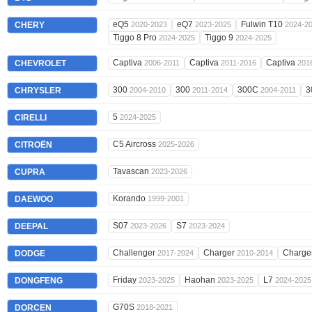
eQ5
eQ7
Fulwin T10
CHERY
2020-2023
2023-2025
2024-2
Tiggo 8 Pro
Tiggo 9
2024-2025
2024-2025
Captiva
Captiva
Captiva
CHEVROLET
2006-2011
2011-2016
201
300
300
300C
3
CHRYSLER
2004-2010
2011-2014
2004-2011
5
CIRELLI
2024-2025
C5 Aircross
CITROËN
2025-2026
Tavascan
CUPRA
2023-2026
Korando
DAEWOO
1999-2001
S07
S7
DEEPAL
2023-2026
2023-2024
Challenger
Charger
Charge
DODGE
2017-2024
2010-2014
Friday
Haohan
L7
DONGFENG
2023-2025
2023-2025
2024-2025
G70S
DORCEN
2018-2021