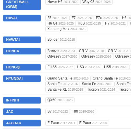
Hover H6
Wey 03
GREAT WALL
2011-2020
2024-2025
(GWM)
F5
F7
F7x
H6
HAVAL
2018-2021
2024-2026
2025-2026
20
H6 GT
H6S
H7
2022-2025
2021-2025
2016-2021
Xiaolong Max
2024-2025
Boliger
HAWTAI
2012-2018
Breeze
CR-V
CR-V
HONDA
2020-2023
2007-2010
2010-20
Odyssey
Odyssey
Odyssey
2017-2020
2025-2026
EHS5
HS3
HS5
HONGQI
2026-2027
2023-2025
2019-2025
Grand Santa Fe
Grand Santa Fe
HYUNDAI
2013-2016
2016-20
Santa Fe
Santa Fe
Santa F
2012-2016
2015-2018
Santa Fe XL
Tucson
Tucso
2018-2019
2021-2024
QX50
INFINITI
2018-2026
S7
T80
JAC
2017-2022
2018-2020
E-Pace
E-Pace
JAGUAR
2017-2021
2021-2026