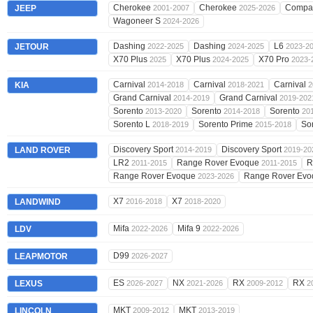
Cherokee
Cherokee
Compa
JEEP
2001-2007
2025-2026
Wagoneer S
2024-2026
Dashing
Dashing
L6
JETOUR
2022-2025
2024-2025
2023-2
X70 Plus
X70 Plus
X70 Pro
2025
2024-2025
2023-
Carnival
Carnival
Carnival
KIA
2014-2018
2018-2021
2
Grand Carnival
Grand Carnival
2014-2019
2019-202
Sorento
Sorento
Sorento
2013-2020
2014-2018
20
Sorento L
Sorento Prime
So
2018-2019
2015-2018
Discovery Sport
Discovery Sport
LAND ROVER
2014-2019
2019-20
LR2
Range Rover Evoque
R
2011-2015
2011-2015
Range Rover Evoque
Range Rover Evo
2023-2026
X7
X7
LANDWIND
2016-2018
2018-2020
Mifa
Mifa 9
LDV
2022-2026
2022-2026
D99
LEAPMOTOR
2026-2027
ES
NX
RX
RX
LEXUS
2026-2027
2021-2026
2009-2012
2
MKT
MKT
LINCOLN
2009-2012
2013-2019