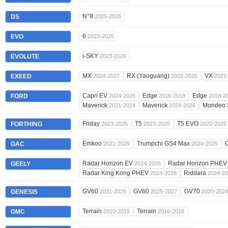
N°8
DS
2025-2026
6
EVO
2023-2026
i-SKY
EVOLUTE
2023-2026
MX
RX (Yaoguang)
VX
EXEED
2024-2027
2022-2026
2021
Capri EV
Edge
Edge
FORD
2024-2026
2016-2018
2018-2
Maverick
Maverick
Mondeo 
2021-2024
2024-2026
Friday
T5
T5 EVO
FORTHING
2023-2025
2023-2025
2020-2025
Emkoo
Trumpchi GS4 Max
GAC
2021-2025
2024-2025
Radar Horizon EV
Radar Horizon PHE
GEELY
2024-2026
Radar King Kong PHEV
Riddara
2024-2026
2024-2
GV60
GV60
GV70
GENESIS
2021-2025
2025-2027
2020-2024
Terrain
Terrain
GMC
2010-2015
2016-2018