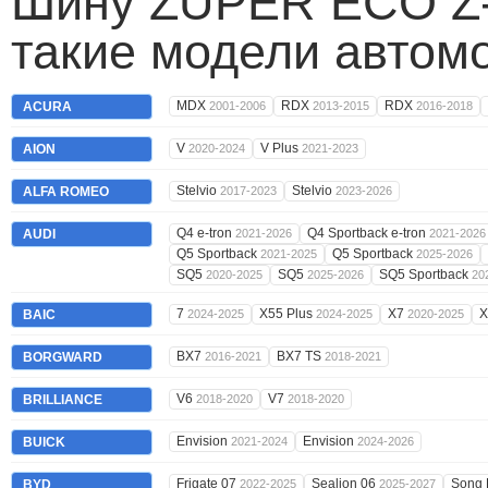
Шину ZUPER ECO Z-
такие модели автом
MDX
RDX
RDX
ACURA
2001-2006
2013-2015
2016-2018
V
V Plus
AION
2020-2024
2021-2023
Stelvio
Stelvio
ALFA ROMEO
2017-2023
2023-2026
Q4 e-tron
Q4 Sportback e-tron
AUDI
2021-2026
2021-2026
Q5 Sportback
Q5 Sportback
2021-2025
2025-2026
SQ5
SQ5
SQ5 Sportback
2020-2025
2025-2026
20
7
X55 Plus
X7
BAIC
2024-2025
2024-2025
2020-2025
BX7
BX7 TS
BORGWARD
2016-2021
2018-2021
V6
V7
BRILLIANCE
2018-2020
2018-2020
Envision
Envision
BUICK
2021-2024
2024-2026
Frigate 07
Sealion 06
Song
BYD
2022-2025
2025-2027