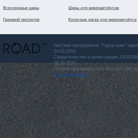
Всесезонные шины
Шины для микроавтобусов
Грязевой протектор
Колесные диски для микроавтобуса
Частное предприятие "Город шин" заре
14.02.2014.
Свидетельство о регистрации 191452
26.10.2010.
Оплата производится в белорусских р
для покупателя.