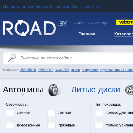
Продажа автомобильных шин и колёсных дисков
— все шины города
Главная
Каталог
Например:
255/45R20
,
265/40R22
,
зима R21
,
alutec
,
bridgestone
,
грузовые шины в Ми
Автошины
Литые диски
Сезонность:
Тип покрышки:
зимние
летние
только для ми
всесезонные
грязевые
только усилен