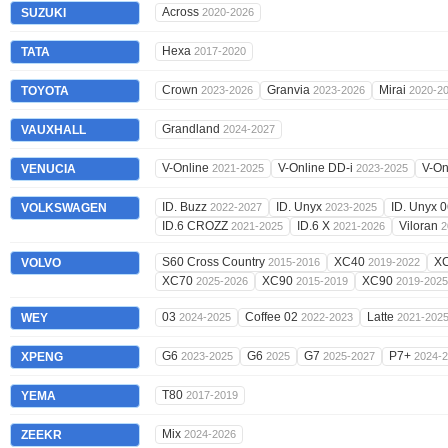
Across
SUZUKI
2020-2026
Hexa
TATA
2017-2020
Crown
Granvia
Mirai
TOYOTA
2023-2026
2023-2026
2020-2
Grandland
VAUXHALL
2024-2027
V-Online
V-Online DD-i
V-On
VENUCIA
2021-2025
2023-2025
ID. Buzz
ID. Unyx
ID. Unyx 
VOLKSWAGEN
2022-2027
2023-2025
ID.6 CROZZ
ID.6 X
Viloran
2021-2025
2021-2026
2
S60 Cross Country
XC40
X
VOLVO
2015-2016
2019-2022
XC70
XC90
XC90
2025-2026
2015-2019
2019-2025
03
Coffee 02
Latte
WEY
2024-2025
2022-2023
2021-202
G6
G6
G7
P7+
XPENG
2023-2025
2025
2025-2027
2024-
T80
YEMA
2017-2019
Mix
ZEEKR
2024-2026