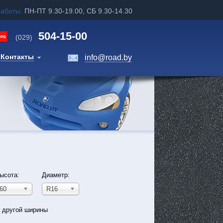
работы:
ПН-ПТ 9.30-19.00, СБ 9.30-14.30
504-15-00
(029)
Контакты
info@road.by
ысота:
Диаметр:
60
R16
ь другой ширины