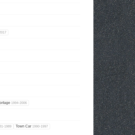
2017
ortage
1994-2006
Town Car
81-1989
1990-1997