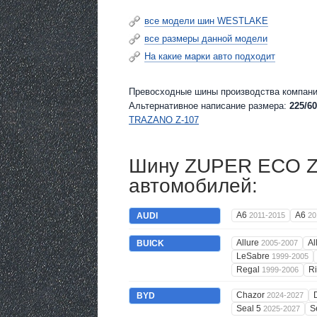
все модели шин WESTLAKE
все размеры данной модели
На какие марки авто подходит
Превосходные шины производства компани
Альтернативное написание размера:
225/60
TRAZANO Z-107
Шину ZUPER ECO Z-
автомобилей:
A6
A6
AUDI
2011-2015
20
Allure
Al
BUICK
2005-2007
LeSabre
1999-2005
Regal
Ri
1999-2006
Chazor
BYD
2024-2027
Seal 5
S
2025-2027