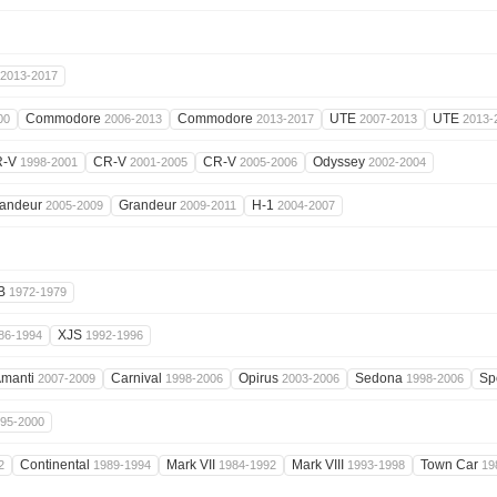
2013-2017
Commodore
Commodore
UTE
UTE
00
2006-2013
2013-2017
2007-2013
2013-
R-V
CR-V
CR-V
Odyssey
1998-2001
2001-2005
2005-2006
2002-2004
andeur
Grandeur
H-1
2005-2009
2009-2011
2004-2007
B
1972-1979
XJS
86-1994
1992-1996
manti
Carnival
Opirus
Sedona
Sp
2007-2009
1998-2006
2003-2006
1998-2006
95-2000
Continental
Mark VII
Mark VIII
Town Car
2
1989-1994
1984-1992
1993-1998
19