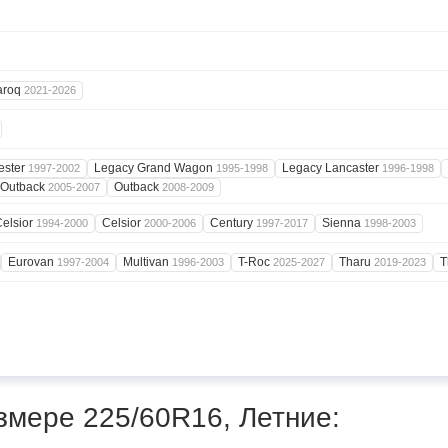
aroq
2021-2026
ester
Legacy Grand Wagon
Legacy Lancaster
1997-2002
1995-1998
1996-1998
Outback
Outback
2005-2007
2008-2009
elsior
Celsior
Century
Sienna
1994-2000
2000-2006
1997-2017
1998-2003
Eurovan
Multivan
T-Roc
Tharu
T
1997-2004
1996-2003
2025-2027
2019-2023
змере 225/60R16, Летние: