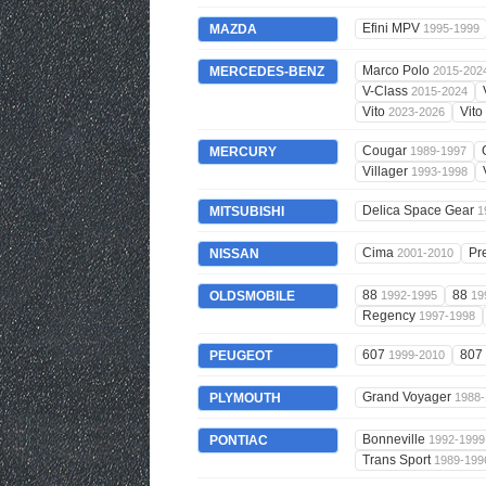
Efini MPV
MAZDA
1995-1999
Marco Polo
MERCEDES-BENZ
2015-202
V-Class
2015-2024
Vito
Vito
2023-2026
Cougar
MERCURY
1989-1997
Villager
1993-1998
Delica Space Gear
MITSUBISHI
1
Cima
Pr
NISSAN
2001-2010
88
88
OLDSMOBILE
1992-1995
19
Regency
1997-1998
607
807
PEUGEOT
1999-2010
Grand Voyager
PLYMOUTH
1988-
Bonneville
PONTIAC
1992-1999
Trans Sport
1989-199