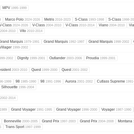
MPV
1995-1999
Marco Polo
Metris
S-Class
S-Class
4
2024-2026
2016-2023
1993-1998
1998-2
V-Class
V-Class
V-Class
Viano
Vi
2024-2026
2004-2010
2010-2014
2004-2010
Vito
2004-2010
2010-2014
Grand Marquis
Grand Marquis
Grand Marquis
1979-1991
1992-1997
1998-2002
Villager
1999-2002
Dignity
Outlander
Proudia
999-2002
1999-2001
2003-2006
1999-2001
esident
Quest
Quest
2003-2010
1999-2000
2001-2002
98
98
Aurora
Cutlass Supreme
96-1999
1985-1990
1991-1996
2001-2002
1991
Silhouette
1996-2004
2002-2014
Grand Voyager
Grand Voyager
Voyager
1989
1991-1995
1996-2000
1987-1990
Bonneville
Grand Prix
Grand Prix
Montana
2000-2005
1997-2003
2004-2008
Trans Sport
6
1997-1999