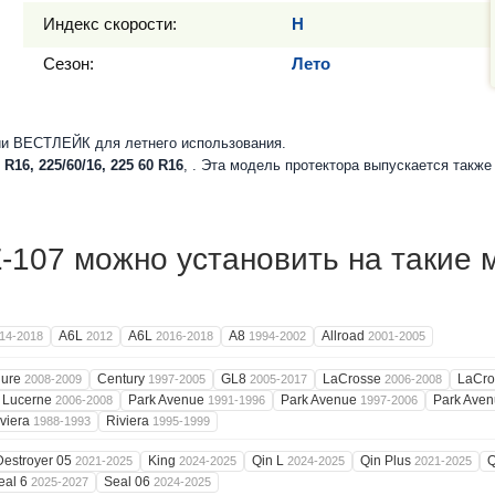
Индекс скорости:
H
Сезон:
Лето
и ВЕСТЛЕЙК для летнего использования.
 R16, 225/60/16, 225 60 R16
, . Эта модель протектора выпускается такж
107 можно установить на такие 
A6L
A6L
A8
Allroad
14-2018
2012
2016-2018
1994-2002
2001-2005
lure
Century
GL8
LaCrosse
LaCr
2008-2009
1997-2005
2005-2017
2006-2008
Lucerne
Park Avenue
Park Avenue
Park Ave
2006-2008
1991-1996
1997-2006
viera
Riviera
1988-1993
1995-1999
Destroyer 05
King
Qin L
Qin Plus
Q
2021-2025
2024-2025
2024-2025
2021-2025
eal 6
Seal 06
2025-2027
2024-2025