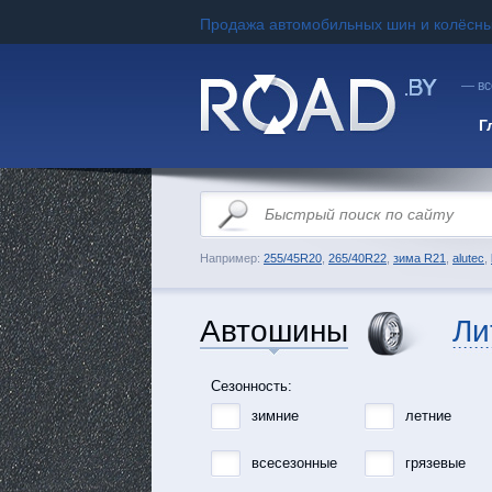
Продажа автомобильных шин и колёсны
— вс
Г
Например:
255/45R20
,
265/40R22
,
зима R21
,
alutec
,
Автошины
Ли
Сезонность:
зимние
летние
всесезонные
грязевые