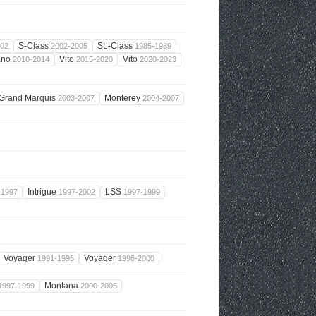
S-Class
SL-Class
002
2002-2005
1985-1989
ano
Vito
Vito
2010-2014
2015-2020
2020-2023
Grand Marquis
Monterey
2003-2007
2004-2007
Intrigue
LSS
-1997
1997-2002
1997-1999
Voyager
Voyager
1991-1995
1996-2000
Montana
1997-1999
2000-2005