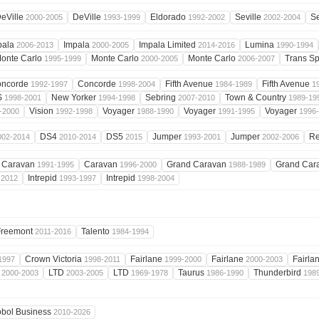
eVille
DeVille
Eldorado
Seville
Se
2000-2005
1993-1999
1992-2002
2002-2004
pala
Impala
Impala Limited
Lumina
2006-2013
2000-2005
2014-2016
1990-1994
onte Carlo
Monte Carlo
Monte Carlo
Trans Sp
1995-1999
2000-2005
2006-2007
oncorde
Concorde
Fifth Avenue
Fifth Avenue
1992-1997
1998-2004
1984-1989
1
S
New Yorker
Sebring
Town & Country
1998-2001
1994-1998
2007-2010
1989-19
Vision
Voyager
Voyager
Voyager
-2000
1992-1998
1988-1990
1991-1995
1996
DS4
DS5
Jumper
Jumper
Re
002-2014
2010-2014
2015
1993-2001
2002-2006
Caravan
Caravan
Grand Caravan
Grand Car
1991-1995
1996-2000
1988-1989
Intrepid
Intrepid
-2012
1993-1997
1998-2004
Freemont
Talento
2011-2016
1984-1994
Crown Victoria
Fairlane
Fairlane
Fairla
1997
1998-2011
1999-2000
2000-2003
D
LTD
LTD
Taurus
Thunderbird
2000-2003
2003-2005
1969-1978
1986-1990
198
bol Business
2010-2026