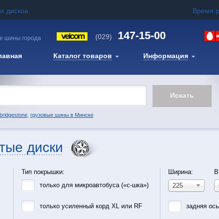
х дисков
Время 
147-15-00
(029)
е шины города
лавная
Каталог товаров
Информация
bridgestone
,
грузовые шины в Минске
тые диски
Тип покрышки:
Ширина:
В
только для микроавтобуса («с-шка»)
225
только усиленный корд XL или RF
задняя ос