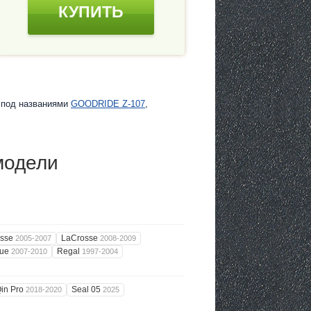
КУПИТЬ
е под названиями
GOODRIDE Z-107
,
модели
osse
LaCrosse
2005-2007
2008-2009
nue
Regal
2007-2010
1997-2004
in Pro
Seal 05
2018-2020
2025