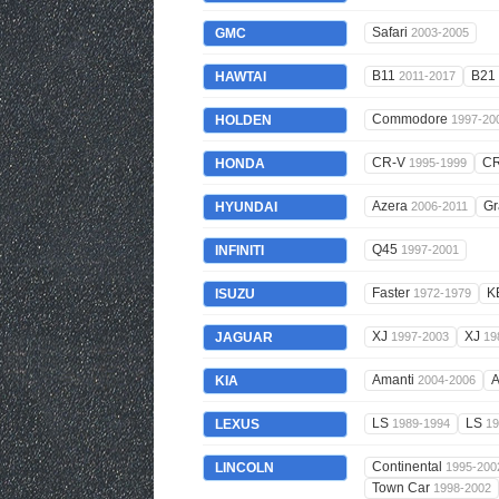
Safari
GMC
2003-2005
B11
B21
HAWTAI
2011-2017
Commodore
HOLDEN
1997-20
CR-V
C
HONDA
1995-1999
Azera
Gr
HYUNDAI
2006-2011
Q45
INFINITI
1997-2001
Faster
K
ISUZU
1972-1979
XJ
XJ
JAGUAR
1997-2003
19
Amanti
A
KIA
2004-2006
LS
LS
LEXUS
1989-1994
19
Continental
LINCOLN
1995-200
Town Car
1998-2002