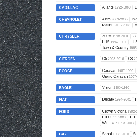
Allante
D
CADILLAC
1992-1993
Astro
Im
CHEVROLET
2003-2005
Malibu
M
2016-2018
300M
C
CHRYSLER
1998-2004
LHS
LH
1994-1997
Town & Country
1995
C5
C8
CITROËN
2008-2016
2
Caravan
DODGE
1987-1990
Grand Caravan
2007
Vision
EAGLE
1993-1998
Ducato
FIAT
1994-2001
Crown Victoria
FORD
1992-
LTD
LT
1999-2000
Windstar
1998-2003
Sobol
So
GAZ
1998-2010