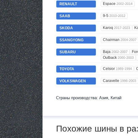
Espace
RENAULT
2002-2014
9-5
SAAB
2010-2012
Karoq
K
SKODA
2017-2023
Chairman
SSANGYONG
2004-2007
Baja
For
SUBARU
2002-2007
Outback
2000-2003
Celsior
C
TOYOTA
1989-1994
Caravelle
VOLKSWAGEN
1996-2003
Страны производства: Азия, Китай
Похожие шины в ра