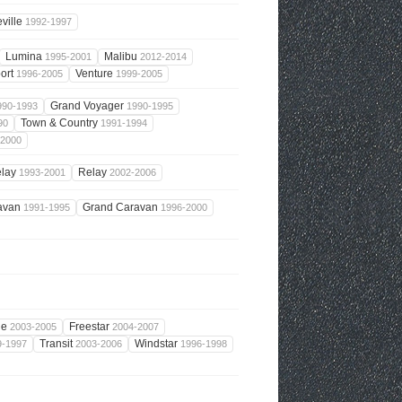
ville
1992-1997
Lumina
Malibu
1995-2001
2012-2014
ort
Venture
1996-2005
1999-2005
Grand Voyager
990-1993
1990-1995
Town & Country
90
1991-1994
-2000
lay
Relay
1993-2001
2002-2006
avan
Grand Caravan
1991-1995
1996-2000
ne
Freestar
2003-2005
2004-2007
Transit
Windstar
9-1997
2003-2006
1996-1998