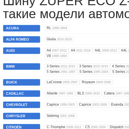
Шину ZUPER ECO Z-
такие модели автом
RL
ACURA
1996-2004
Giulia
ALFA ROMEO
2015-2023
A4
A4
A4L
A4L
AUDI
2007-2012
2011-2016
2009-2012
V8
1988-1994
3 Series
3 Series
4 Series
BMW
2011-2015
2015-2019
2
5 Series
5 Series
5 Series
1991-1997
1995-2004
2
LaCrosse
Royaum
BUICK
2005-2007
2004-2006
Allante
BLS
Catera
CADILLAC
1987-1992
2005-2010
1997-199
Caprice
Caprice
Evanda
CHEVROLET
1999-2003
2003-2006
20
Sebring
CHRYSLER
2001-2006
C-Triomphe
C5
Dispatch
CITROËN
2006-2012
2000-2004
20