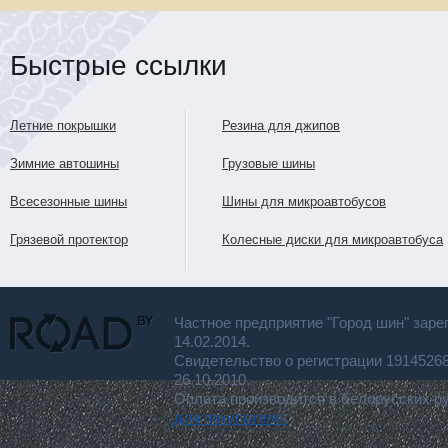
Быстрые ссылки
Летние покрышки
Резина для джипов
Зимние автошины
Грузовые шины
Всесезонные шины
Шины для микроавтобусов
Грязевой протектор
Колесные диски для микроавтобуса
Частное предприятие "Город шин" заре
14.02.2014.
Свидетельство о регистрации 191452
26.10.2010.
Оплата производится в белорусских р
для покупателя.