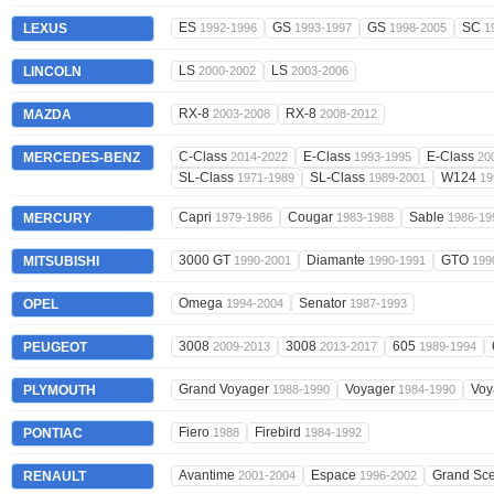
ES
GS
GS
SC
LEXUS
1992-1996
1993-1997
1998-2005
1
LS
LS
LINCOLN
2000-2002
2003-2006
RX-8
RX-8
MAZDA
2003-2008
2008-2012
C-Class
E-Class
E-Class
MERCEDES-BENZ
2014-2022
1993-1995
20
SL-Class
SL-Class
W124
1971-1989
1989-2001
19
Capri
Cougar
Sable
MERCURY
1979-1986
1983-1988
1986-19
3000 GT
Diamante
GTO
MITSUBISHI
1990-2001
1990-1991
199
Omega
Senator
OPEL
1994-2004
1987-1993
3008
3008
605
PEUGEOT
2009-2013
2013-2017
1989-1994
Grand Voyager
Voyager
Voy
PLYMOUTH
1988-1990
1984-1990
Fiero
Firebird
PONTIAC
1988
1984-1992
Avantime
Espace
Grand Sc
RENAULT
2001-2004
1996-2002