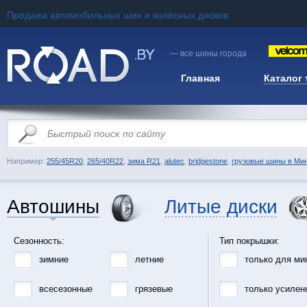
Продажа автомобильных шин и колёсных дисков
— все шины города
Главная
Каталог
Например:
255/45R20
,
265/40R22
,
зима R21
,
alutec
,
bridgestone
,
грузовые шины в Ми
Автошины
Литые диски
Сезонность:
Тип покрышки:
зимние
летние
только для ми
всесезонные
грязевые
только усилен