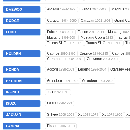
Arcadia
Evanda
Magnus
DAEWOO
1994-1999
2003-2006
20
Caravan
Caravan
Grand Ca
DODGE
1984-1990
1991-1995
Falcon
Falcon
Mustang
FORD
2008-2011
2011-2014
1964
Mustang
Mustang Cobra
Taurus
1999-2004
1993
Taurus SHO
Taurus SHO
Th
1992-1995
1996-1999
Caprice
Caprice
Caprice
HOLDEN
1990-1993
1994-1995
19
Commodore
Crewman
2004-2007
2003-2004
Accord
Legend
Odyssey Pre
HONDA
1998-2003
1996-2004
Grandeur
Grandeur
HYUNDAI
1994-1997
1998-2002
J30
INFINITI
1992-1997
Oasis
ISUZU
1998-1999
S-Type
XJ
XJ
X
JAGUAR
1999-2008
1968-1973
1973-1979
Phedra
LANCIA
2002-2010