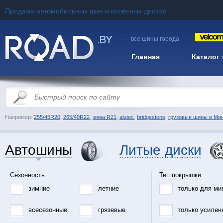
Продажа автомобильных шин и колёсных дисков
— все шины города
Главная
Каталог
Например:
255/45R20
,
265/40R22
,
зима R21
,
alutec
,
bridgestone
,
грузовые шины в Ми
Автошины
Литые диски
Сезонность:
Тип покрышки:
зимние
летние
только для ми
всесезонные
грязевые
только усилен