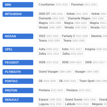
Countryman
Paceman
MINI
2010-2016
2012-2016
3000 GT
Airtrek
Airtrek
MITSUBISHI
1990-2001
2001-2002
2002
Diamante
Diamante Wagon
1995-2005
1993-1996
Magna
Magna
Magna
1996-1999
1999-2003
2003-
Verada
Verada
Verada
1996-1999
1999-2003
2003
350Z
Fairlady Z
Maxima
NISSAN
2002-2005
2002-2006
200
Teana
Teana
2003-2005
2005-2008
Astra
Astra
Insignia
OPEL
2009-2012
2012-2017
2008-20
Zafira
Zafira
2011-2016
2016-2019
3008
3008
3008
PEUGEOT
2013-2015
2009-2013
2013-2017
Grand Voyager
Voyager
PLYMOUTH
1988-1990
1984-1990
G6
G6
Trans Sport
PONTIAC
2004-2009
2009-2010
1989-199
Perdana
Perdana
PROTON
2013-2015
2016-2021
Espace
Grand Scenic
Grand
RENAULT
1998-2002
2003-2006
Laguna
Latitude
Megane
2011-2016
2010-2018
20