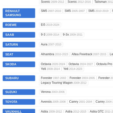
Scenic
Scenic
Talisman
2009-2012
2012-2016
201
SM5
SM5
SM5
RENAULT
2007-2010
2005-2007
2010-2019
SAMSUNG
Ei5
ROEWE
2019-2024
9-3
9-3x
SAAB
2008-2014
2009-2011
Aura
SATURN
2007-2010
Alhambra
Altea Freetrack
L
SEAT
2010-2023
2007-2015
Octavia
Octavia
Octavia Pro
SKODA
2020-2024
2024-2027
Yeti
Yeti
2009-2014
2014-2023
Forester
Forester
Forester
SUBARU
1997-2002
2003-2005
2
Legacy Touring Wagon
2009-2012
Verona
SUZUKI
2003-2006
Avensis
Camry
Camry
TOYOTA
2005-2008
2001-2004
2004-
Astra
Astra
Astra GTC
VAUXHALL
2009-2012
2012-2015
2011-