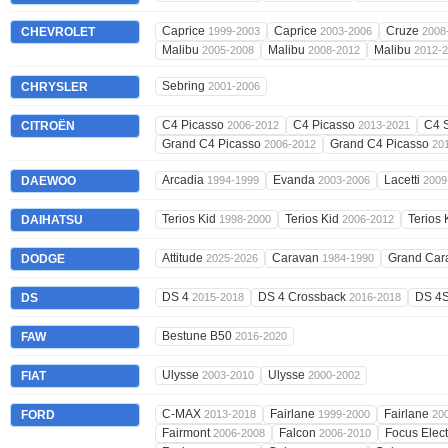
Caprice
Caprice
Cruze
CHEVROLET
1999-2003
2003-2006
2008
Malibu
Malibu
Malibu
2005-2008
2008-2012
2012-
Sebring
CHRYSLER
2001-2006
C4 Picasso
C4 Picasso
C4 
CITROËN
2006-2012
2013-2021
Grand C4 Picasso
Grand C4 Picasso
2006-2012
20
Arcadia
Evanda
Lacetti
DAEWOO
1994-1999
2003-2006
2009
Terios Kid
Terios Kid
Terios 
DAIHATSU
1998-2000
2006-2012
Attitude
Caravan
Grand Ca
DODGE
2025-2026
1984-1990
DS 4
DS 4 Crossback
DS 4
DS
2015-2018
2016-2018
Bestune B50
FAW
2016-2020
Ulysse
Ulysse
FIAT
2003-2010
2000-2002
C-MAX
Fairlane
Fairlane
FORD
2013-2018
1999-2000
20
Fairmont
Falcon
Focus Elect
2006-2008
2006-2010