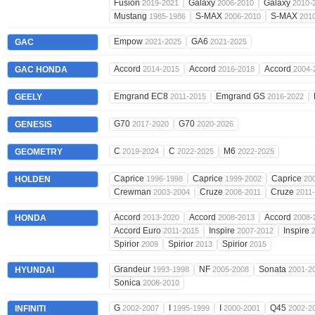
Fusion
Galaxy
Galaxy
2019-2021
2006-2010
2010-
Mustang
S-MAX
S-MAX
1985-1986
2006-2010
201
Empow
GA6
GAC
2021-2025
2021-2025
Accord
Accord
Accord
GAC HONDA
2014-2015
2016-2018
2004-
Emgrand EC8
Emgrand GS
GEELY
2011-2015
2016-2022
G70
G70
GENESIS
2017-2020
2020-2026
C
C
M6
GEOMETRY
2019-2024
2022-2025
2022-2025
Caprice
Caprice
Caprice
HOLDEN
1996-1998
1999-2002
20
Crewman
Cruze
Cruze
2003-2004
2008-2011
2011
Accord
Accord
Accord
HONDA
2013-2020
2008-2013
2008-
Accord Euro
Inspire
Inspire
2011-2015
2007-2012
Spirior
Spirior
Spirior
2009
2013
2015
Grandeur
NF
Sonata
HYUNDAI
1993-1998
2005-2008
2001-2
Sonica
2008-2010
G
I
I
Q45
INFINITI
2002-2007
1995-1999
2000-2001
2002-2