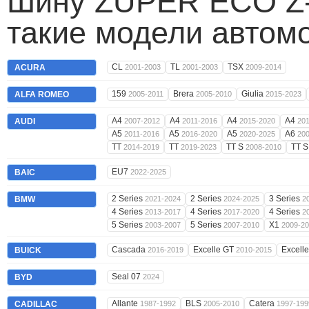
Шину ZUPER ECO Z-
такие модели автом
CL
TL
TSX
ACURA
2001-2003
2001-2003
2009-2014
159
Brera
Giulia
ALFA ROMEO
2005-2011
2005-2010
2015-2023
A4
A4
A4
A4
AUDI
2007-2012
2011-2016
2015-2020
20
A5
A5
A5
A6
2011-2016
2016-2020
2020-2025
20
TT
TT
TT S
TT 
2014-2019
2019-2023
2008-2010
EU7
BAIC
2022-2025
2 Series
2 Series
3 Series
BMW
2021-2024
2024-2025
2
4 Series
4 Series
4 Series
2013-2017
2017-2020
2
5 Series
5 Series
X1
2003-2007
2007-2010
2009-2
Cascada
Excelle GT
Excell
BUICK
2016-2019
2010-2015
Seal 07
BYD
2024
Allante
BLS
Catera
CADILLAC
1987-1992
2005-2010
1997-199