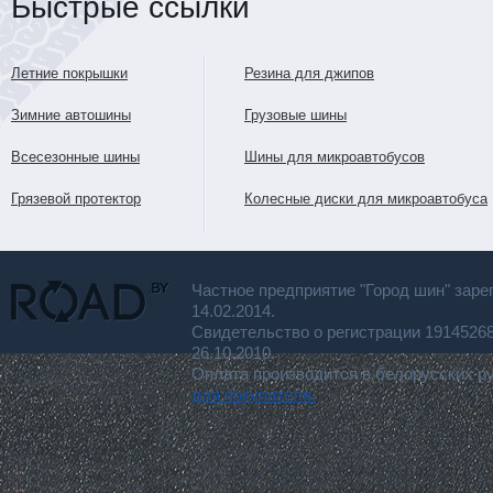
Быстрые ссылки
Летние покрышки
Резина для джипов
Зимние автошины
Грузовые шины
Всесезонные шины
Шины для микроавтобусов
Грязевой протектор
Колесные диски для микроавтобуса
Частное предприятие "Город шин" заре
14.02.2014.
Свидетельство о регистрации 191452
26.10.2010.
Оплата производится в белорусских р
для покупателя.