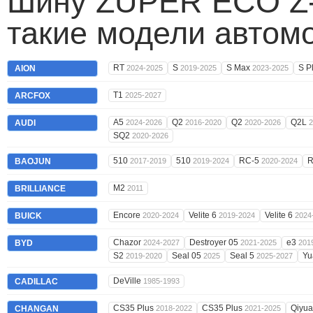
Шину ZUPER ECO Z-
такие модели автом
RT
S
S Max
S P
AION
2024-2025
2019-2025
2023-2025
T1
ARCFOX
2025-2027
A5
Q2
Q2
Q2L
AUDI
2024-2026
2016-2020
2020-2026
2
SQ2
2020-2026
510
510
RC-5
BAOJUN
2017-2019
2019-2024
2020-2024
M2
BRILLIANCE
2011
Encore
Velite 6
Velite 6
BUICK
2020-2024
2019-2024
2024
Chazor
Destroyer 05
e3
BYD
2024-2027
2021-2025
201
S2
Seal 05
Seal 5
Yu
2019-2020
2025
2025-2027
DeVille
CADILLAC
1985-1993
CS35 Plus
CS35 Plus
Qiyu
CHANGAN
2018-2022
2021-2025