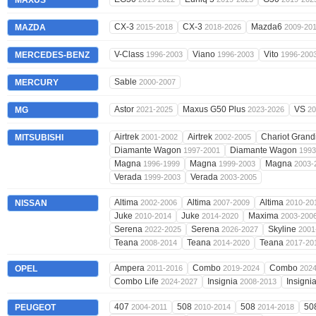
MAXUS
CX-3
CX-3
Mazda6
MAZDA
2015-2018
2018-2026
2009-20
V-Class
Viano
Vito
MERCEDES-BENZ
1996-2003
1996-2003
1996-200
Sable
MERCURY
2000-2007
Astor
Maxus G50 Plus
VS
MG
2021-2025
2023-2026
20
Airtrek
Airtrek
Chariot Grand
MITSUBISHI
2001-2002
2002-2005
Diamante Wagon
Diamante Wagon
1997-2001
1993
Magna
Magna
Magna
1996-1999
1999-2003
2003-
Verada
Verada
1999-2003
2003-2005
Altima
Altima
Altima
NISSAN
2002-2006
2007-2009
2010-20
Juke
Juke
Maxima
2010-2014
2014-2020
2003-200
Serena
Serena
Skyline
2022-2025
2026-2027
2001
Teana
Teana
Teana
2008-2014
2014-2020
2017-20
Ampera
Combo
Combo
OPEL
2011-2016
2019-2024
202
Combo Life
Insignia
Insigni
2024-2027
2008-2013
407
508
508
50
PEUGEOT
2004-2011
2010-2014
2014-2018