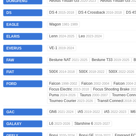
Aeolus Yixuan GS
Aeolus Yixuan GS
DONGFENG
2020-2023
20
DS 4
DS 4 Crossback
DS 4
DS
2015-2018
2016-2018
Wagon
EAGLE
1981-1989
Lenn
Leo
ELARIS
2024-2025
2023-2024
VE-1
EVERUS
2019-2024
Bestune NAT
Bestune T33
B
FAW
2021-2025
2019-2025
500X
500X
500X
FIAT
2014-2018
2018-2022
2022-2026
Falcon
Falcon
Falcon
FORD
1998-2002
2002-2004
2004-
Focus Electric
Focus Shooting Brake
2013-2018
202
Puma
Taurus
Tourneo Conn
2024-2026
2000-2007
Tourneo Courier
Transit Connect
2023-2026
2018-2
GN6
iA5
iA5
M
GAC
2021-2024
2019-2022
2022-2023
L6
Starshine 6
GALAXY
2023-2026
2025-2027
Borui
Borui GE
Emgrand E
GEELY
2020-2024
2018-2022