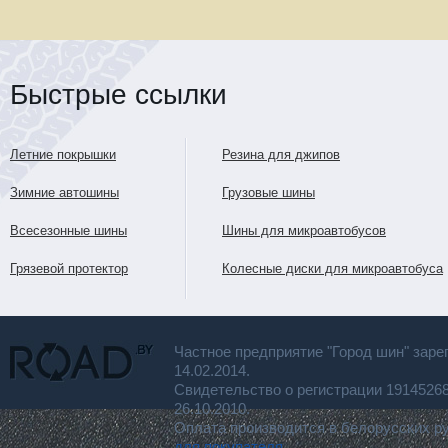
Быстрые ссылки
Летние покрышки
Резина для джипов
Зимние автошины
Грузовые шины
Всесезонные шины
Шины для микроавтобусов
Грязевой протектор
Колесные диски для микроавтобуса
Частное предприятие "Город шин" заре
14.02.2014.
Свидетельство о регистрации 191452
26.10.2010.
Оплата производится в белорусских р
для покупателя.