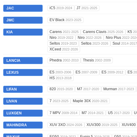
iC5
J7
JAC
2019-2024
2021-2025
EV Black
JMC
2023-2025
Carens
Carens Clavis
K5
KIA
2021-2025
2025-2026
20
Niro
Niro
Niro Plus
2019-2022
2022-2026
2022-202
Seltos
Seltos
Soul
2019-2023
2023-2026
2014-2017
XCeed
2022-2026
Phedra
Thesis
LANCIA
2002-2010
2002-2009
ES
ES
ES
ES
LEXUS
2003-2006
2007-2009
2009-2012
20
HS
2013-2018
820
M7
Murman
LIFAN
2015-2020
2017-2020
2017-2023
7
Maple 30X
LIVAN
2023-2025
2020-2021
7 MPV
M7
U5
U
LUXGEN
2009-2014
2014-2021
2017-2020
XUV 3XO
XUV300
XUV400
MAHINDRA
2024-2026
2019-2025
EG50
Euniq 5
G50
2019-2022
2019-2025
2019-202