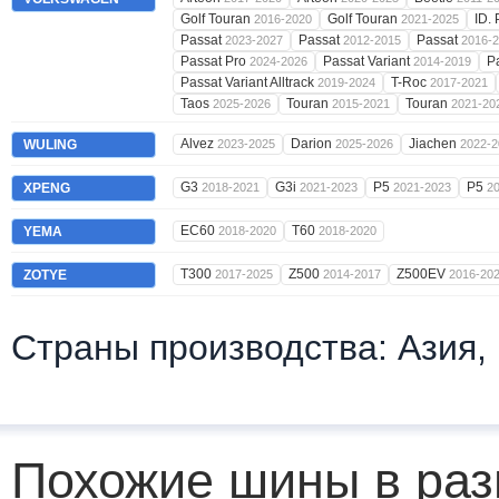
Golf Touran
Golf Touran
ID.
2016-2020
2021-2025
Passat
Passat
Passat
2023-2027
2012-2015
2016-
Passat Pro
Passat Variant
P
2024-2026
2014-2019
Passat Variant Alltrack
T-Roc
2019-2024
2017-2021
Taos
Touran
Touran
2025-2026
2015-2021
2021-20
Alvez
Darion
Jiachen
WULING
2023-2025
2025-2026
2022-2
G3
G3i
P5
P5
XPENG
2018-2021
2021-2023
2021-2023
2
EC60
T60
YEMA
2018-2020
2018-2020
T300
Z500
Z500EV
ZOTYE
2017-2025
2014-2017
2016-20
Страны производства: Азия,
Похожие шины в раз