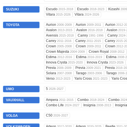
Escudo
Escudo
Kizashi
SUZUKI
2015-2018
2018-2023
200
Vitara
Vitara
2015-2026
2024-2026
Aurion
Aurion
Aurion
TOYOTA
2006-2009
2009-2011
2012-2
Avalon
Avalon
Avalon
2013-2015
2016-2018
2019-
Avensis
Camry
Camry
2015-2018
1991-1996
2024-
Camry
Camry
Camry
2011-2016
2011-2015
2015-2
Crown
Crown
Crown
2005-2008
2009-2011
2012-2
Crown Majesta
Crown Royal
2004-2009
2008-2012
Estima
Estima
Estima
2012-2016
2016-2019
2008-
Innova Crysta
Innova Crysta
2015-2020
2023-2026
Previa
Previa
Previa
2006-2009
2009-2021
2016-2
Solara
Tarago
Tarago
2007-2008
2003-2006
2006-
Verso
Yaris Cross
Yaris Cro
2013-2023
2021-2023
5
UMO
2026-2027
Ampera
Combo
Combo
VAUXHALL
2011-2015
2018-2024
202
Combo Life
Insignia
Insigni
2024-2027
2008-2013
C50
VOLGA
2026-2027
Arteon
Arteon
Beetle
VOLKSWAGEN
2017-2020
2020-2025
2011-2