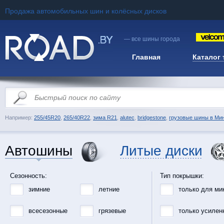
Продажа автомобильных шин и колёсных дисков
— все шины города
Главная
Каталог
Например:
255/45R20
,
265/40R22
,
зима R21
,
alutec
,
bridgestone
,
грузовые шины в Ми
Автошины
Литые диски
Сезонность:
Тип покрышки:
зимние
летние
только для ми
всесезонные
грязевые
только усилен