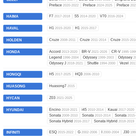
Preface
Preface
Preface
2020-2022
2024-2025
202
F7
S5
V70
HAIMA
2017-2018
2014-2020
2016-2024
H1
H1
HAVAL
2015-2020
2015-2017
Cruze
Cruze
Cruze
HOLDEN
2008-2011
2011-2014
2015-201
Accord
BR-V
CR-V
HONDA
2013-2020
2021-2026
1995-199
Legend
Odyssey
Odyssey
1996-2004
1999-2003
2
Odyssey J
Shuttle
Vezel
2018-2021
1994-2000
201
H5
HQ3
HONGQI
2017-2025
2006-2010
Huasong7
HUASONG
2015
Z03
HYCAN
2021-2025
Encino
i45
Kauai
HYUNDAI
2018-2021
2010-2014
2017-2020
Sonata
Sonata
Sonata
2008-2010
2010-2014
2015
Sonata Hybrid
Sonata Hybrid
2016-2017
2018-2019
ESQ
G
I
J30
INFINITI
2015-2022
2002-2006
2000-2004
199