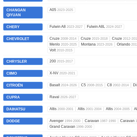
A05
CHANGAN
2023-2025
QIYUAN
Fulwin A8
Fulwin A8L
CHERY
2023-2027
2024-2027
Cruze
Cruze
Cruze
CHEVROLET
2008-2014
2015-2018
2012-20
Menlo
Montana
Orlando
2020-2025
2023-2026
201
Volt
2010-2015
200
CHRYSLER
2015-2017
X-NV
CIIMO
2020-2021
Basalt
C5
C8
Di
CITROËN
2024-2026
2008-2015
2002-2014
Raval
CUPRA
2026-2027
Altis
Altis
Altis
A
DAIHATSU
2000-2001
2001-2004
2004-2005
Avenger
Caravan
Caravan
DODGE
1994-2000
1987-1990
Grand Caravan
1996-2000