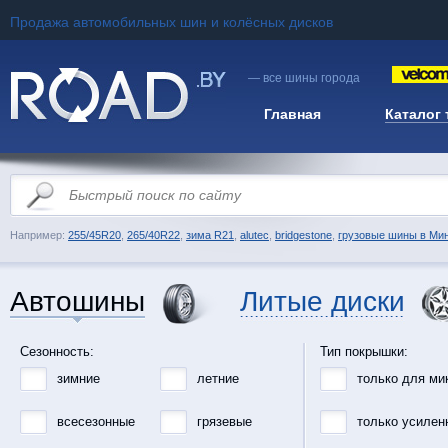
Продажа автомобильных шин и колёсных дисков
— все шины города
Главная
Каталог
Например:
255/45R20
,
265/40R22
,
зима R21
,
alutec
,
bridgestone
,
грузовые шины в Ми
Автошины
Литые диски
Сезонность:
Тип покрышки:
зимние
летние
только для ми
всесезонные
грязевые
только усилен