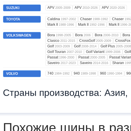
APV
APV
APV
SUZUKI
2005-2009
2010-2026
2020-2026
Caldina
Chaser
Chaser
TOYOTA
1997-2002
1988-1992
199
Mark II
Mark II
Mark II
1988-1996
1992-1996
1996-2
Bora
Bora
Bora
Bora
VOLKSWAGEN
1998-2005
2006
2006-2010
Clasico
CrossGolf
CrossFo
2011-2015
2005-2009
Golf
Golf
Golf Plus
2003-2009
2008-2014
2005-2008
Golf Touran
Golf Variant
Golf
2007-2010
1999-2006
Passat
Passat
Passat Varia
1996-2000
2000-2005
Saveiro
Saveiro
Sharan
2017-2023
2014-2016
199
740
940
960
96
VOLVO
1984-1992
1989-1998
1990-1994
Страны производства: Азия,
Похожие шины в раз