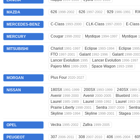
LANCIA
626
626
929
RX
MAZDA
1998-2002
1997-2002
1986-1991
C-Class
CLK-Class
E-Clas
MERCEDES-BENZ
1993-2000
1997-2003
Cougar
Mystique
Mystique
MERCURY
1998-2002
1994-1997
1
Chariot
Eclipse
Eclipse
MITSUBISHI
1991-1997
1993-1994
1995
FTO
Galant
Galant
1997-2001
1992-1996
1998-200
Lancer Evolution
Lancer Evolution
1995
1996-1997
Pajero Mini
Space Wagon
1999-2005
1993-1998
Plus Four
MORGAN
2020-2027
180SX
200SX
240SX
NISSAN
1991-1999
1993-1999
1989-
Avenir
Avenir
Bluebird
1998-2000
2000-2005
1991-
Laurel
Laurel
Laurel
1985-1989
1988-1992
1993-1
Prairie Liberty
Sentra
Sentr
1998-2001
2007-2009
Skyline
Skyline
Stagea
1989-1994
1998-2001
1996
Vectra
Zafira
OPEL
1995-2002
1999-2005
307
308
406
60
PEUGEOT
2006-2011
2007-2010
1995-2004