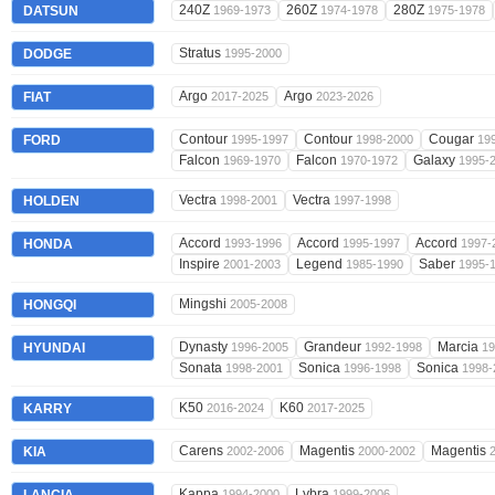
240Z
260Z
280Z
DATSUN
1969-1973
1974-1978
1975-1978
Stratus
DODGE
1995-2000
Argo
Argo
FIAT
2017-2025
2023-2026
Contour
Contour
Cougar
FORD
1995-1997
1998-2000
19
Falcon
Falcon
Galaxy
1969-1970
1970-1972
1995-
Vectra
Vectra
HOLDEN
1998-2001
1997-1998
Accord
Accord
Accord
HONDA
1993-1996
1995-1997
1997-
Inspire
Legend
Saber
2001-2003
1985-1990
1995-
Mingshi
HONGQI
2005-2008
Dynasty
Grandeur
Marcia
HYUNDAI
1996-2005
1992-1998
19
Sonata
Sonica
Sonica
1998-2001
1996-1998
1998-
K50
K60
KARRY
2016-2024
2017-2025
Carens
Magentis
Magentis
KIA
2002-2006
2000-2002
Kappa
Lybra
1994-2000
1999-2006