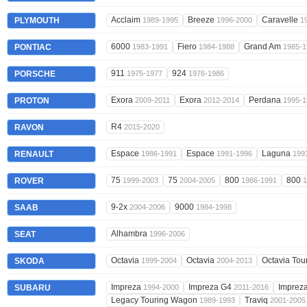
Acclaim
Breeze
Caravelle
PLYMOUTH
1989-1995
1996-2000
1
6000
Fiero
Grand Am
PONTIAC
1983-1991
1984-1988
1985-1
911
924
PORSCHE
1975-1977
1976-1986
Exora
Exora
Perdana
PROTON
2009-2011
2012-2014
1995-1
R4
RAVON
2015-2020
Espace
Espace
Laguna
RENAULT
1986-1991
1991-1996
199
75
75
800
800
ROVER
1999-2003
2004-2005
1986-1991
1
9-2x
9000
SAAB
2004-2006
1984-1998
Alhambra
SEAT
1996-2006
Octavia
Octavia
Octavia Tou
SKODA
1999-2004
2004-2013
Impreza
Impreza G4
Imprez
SUBARU
1994-2000
2011-2016
Legacy Touring Wagon
Traviq
1989-1993
2001-2005