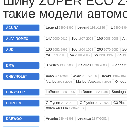
Шину ZUPER ECO Z-
такие модели автом
Legend
Legend
TL
ACURA
1986-1990
1991-1996
1995-199
147
156
156
Al
ALFA ROMEO
2000-2010
1997-2004
2003-2006
100
100
200
20
AUDI
1982-1991
1990-1994
1979-1982
A4
A4
A6
A6
1999-2001
2000-2006
1994-1997
19
3 Series
3 Series
3 Series
BMW
1990-2000
1998-2003
2
Aveo
Aveo
Beretta
CHEVROLET
2011-2015
2017-2019
1987-199
Malibu
Malibu Maxx
Omeg
2004-2005
2004-2005
LeBaron
LeBaron
Saratoga
CHRYSLER
1989-1995
1982-1988
C-Elysée
C-Elysée
C3 Pica
CITROËN
2012-2017
2017-2022
Xsara Picasso
1999-2010
Arcadia
Leganza
DAEWOO
1994-1999
1997-2002