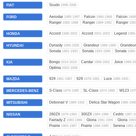
Scudo
FIAT
1996-2006
Aerostar
Falcon
Falcon
FORD
1985-1997
1966-1968
1968
Ranger
Ranger
Ranger
1982-1988
1989-1992
199
Accord
Accord
Legend
HONDA
1998-2002
2001-2003
1985
Dynasty
Grandeur
Grandeu
HYUNDAI
1996-2005
1986-1989
Sonata
Sonata
Sonata
1991-1993
1993-1996
1996
Bongo
Carstar
Joice
KIA
2014-2016
1999-2002
1999-2
Optima
2002-2006
929
929
Luce
MAZDA
1981-1987
1978-1981
1986-1991
S-Class
SL-Class
W123
MERCEDES-BENZ
1979-1985
1974-1985
197
Debonair V
Delica Star Wagon
MITSUBISHI
1989-1992
1986-199
280ZX
300ZX
Cedric
NISSAN
1979-1983
1984-1986
1987-1
Fairlady Z
Gloria
Gloria
1983-1986
1991-1995
1983
Prairie
Prairie
Serena
1983-1987
1988-1995
1991-