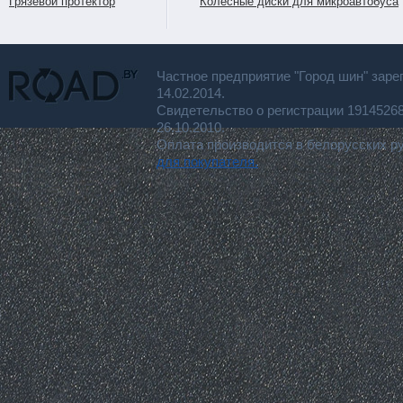
Грязевой протектор
Колесные диски для микроавтобуса
Частное предприятие "Город шин" заре
14.02.2014.
Свидетельство о регистрации 191452
26.10.2010.
Оплата производится в белорусских р
для покупателя.