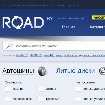
Продажа автомобильных шин и колёсных дисков
— все шины города
Главная
Каталог
Например:
255/45R20
,
265/40R22
,
зима R21
,
alutec
,
bridgestone
,
грузовые шины в Ми
Автошины
Литые диски
Сезонность:
Тип покрышки:
зимние
летние
только для ми
всесезонные
грязевые
только усилен