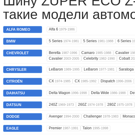
Шину ZUPER ECO Z-
такие модели автом
Alfa 6
ALFA ROMEO
1979-1986
5 Series
5 Series
6 Series
BMW
1974-1981
1981-1988
1
Beretta
Camaro
Cavalier
CHEVROLET
1987-1996
1985-1988
19
Cavalier
Celebrity
Cobalt
2003-2005
1982-1990
20
LeBaron
LeBaron
Saratoga
CHRYSLER
1989-1995
1977-1981
CX
CX
Dispatch
CITROËN
1974-1985
1985-1992
1996-2006
Delta Wagon
Delta Wide
De
DAIHATSU
1996-1998
1986-1988
240Z
260Z
280Z
DATSUN
1969-1973
1974-1978
1975-1978
Avenger
Challenger
Monac
DODGE
1994-2000
1978-1983
Premier
Talon
EAGLE
1987-1991
1995-1998