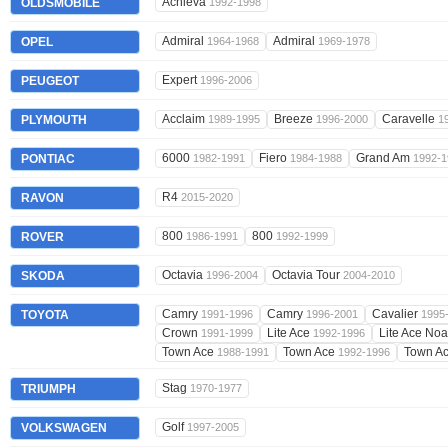
Achieva
OLDSMOBILE
1992-1998
Admiral
Admiral
OPEL
1964-1968
1969-1978
Expert
PEUGEOT
1996-2006
Acclaim
Breeze
Caravelle
PLYMOUTH
1989-1995
1996-2000
1
6000
Fiero
Grand Am
PONTIAC
1982-1991
1984-1988
1992-1
R4
RAVON
2015-2020
800
800
ROVER
1986-1991
1992-1999
Octavia
Octavia Tour
SKODA
1996-2004
2004-2010
Camry
Camry
Cavalier
TOYOTA
1991-1996
1996-2001
1995
Crown
Lite Ace
Lite Ace No
1991-1999
1992-1996
Town Ace
Town Ace
Town A
1988-1991
1992-1996
Stag
TRIUMPH
1970-1977
Golf
VOLKSWAGEN
1997-2005