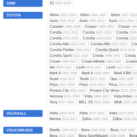
X2
SWM
2020-2023
Allion
Allion
Allion
TOYOTA
2001-2004
2004-2007
2007-2010
Auris
Auris
Auris
2006-2010
2009-2012
2012-2016
Cavalier
Chaser
Chaser
1995-2000
1988-1992
199
Corolla
Corolla
Corolla
2011-2013
2007-2010
2009
Corolla
Corolla
Corolla
2019-2023
2019-2022
2022
Corolla Altis
Corolla Altis
Cor
2020-2021
2016-2019
Corolla Fielder
Corolla Quest
2008-2012
2014-2020
Corolla Sport
Cresta
Cresta
2022-2026
1988-1992
Crown
Crown Athlete
Crown
1995-2017
1999-2007
Isis
Levin
Levin
2009-2017
2014-2017
2017-2019
Mark II
Mark II
Mark II Blit
1992-1996
1996-2000
20
Noah
Noah
Opa
2014-2017
2017-2021
2000-2005
Prius
Prius
Prius
2012-2023
2015-2023
2018-2023
Proace City
Proace City Verso
2024-2026
2020-2024
Verossa
Vista
Vista Ardeo
2001-2004
1998-2003
19
Voxy
WiLL VS
Wish
2017-2020
2001-2004
2003-20
Astra
Astra
Astra
VAUXHALL
2004-2010
2015-2020
2020-2022
Meriva
Zafira
Zafira
2014-2017
1999-2005
2005-20
Beetle
Bora
Bora
VOLKSWAGEN
1998-2010
1998-2005
2008-2015
Bora
Bora SportWagen
Bora
2022-2026
2008-2009