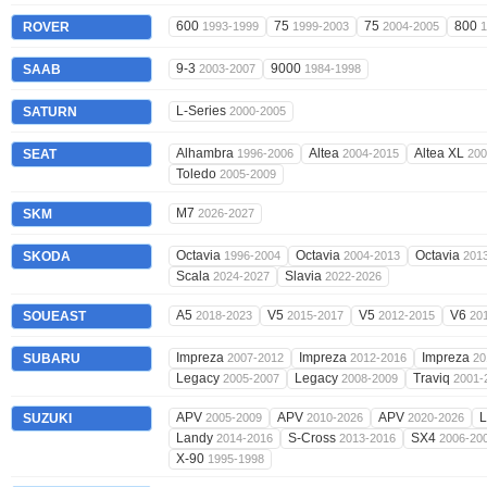
600
75
75
800
ROVER
1993-1999
1999-2003
2004-2005
1
9-3
9000
SAAB
2003-2007
1984-1998
L-Series
SATURN
2000-2005
Alhambra
Altea
Altea XL
SEAT
1996-2006
2004-2015
200
Toledo
2005-2009
M7
SKM
2026-2027
Octavia
Octavia
Octavia
SKODA
1996-2004
2004-2013
201
Scala
Slavia
2024-2027
2022-2026
A5
V5
V5
V6
SOUEAST
2018-2023
2015-2017
2012-2015
20
Impreza
Impreza
Impreza
SUBARU
2007-2012
2012-2016
20
Legacy
Legacy
Traviq
2005-2007
2008-2009
2001-
APV
APV
APV
SUZUKI
2005-2009
2010-2026
2020-2026
Landy
S-Cross
SX4
2014-2016
2013-2016
2006-20
X-90
1995-1998