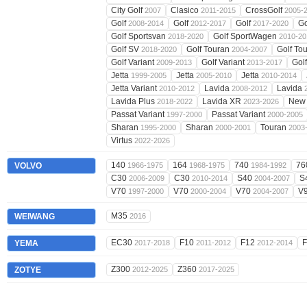
City Golf
Clasico
CrossGolf
2007
2011-2015
2005-
Golf
Golf
Golf
Go
2008-2014
2012-2017
2017-2020
Golf Sportsvan
Golf SportWagen
2018-2020
2010-20
Golf SV
Golf Touran
Golf To
2018-2020
2004-2007
Golf Variant
Golf Variant
Golf
2009-2013
2013-2017
Jetta
Jetta
Jetta
1999-2005
2005-2010
2010-2014
Jetta Variant
Lavida
Lavida
2010-2012
2008-2012
Lavida Plus
Lavida XR
New 
2018-2022
2023-2026
Passat Variant
Passat Variant
1997-2000
2000-2005
Sharan
Sharan
Touran
1995-2000
2000-2001
2003
Virtus
2022-2026
140
164
740
76
VOLVO
1966-1975
1968-1975
1984-1992
C30
C30
S40
S
2006-2009
2010-2014
2004-2007
V70
V70
V70
V
1997-2000
2000-2004
2004-2007
M35
WEIWANG
2016
EC30
F10
F12
YEMA
2017-2018
2011-2012
2012-2014
Z300
Z360
ZOTYE
2012-2025
2017-2025