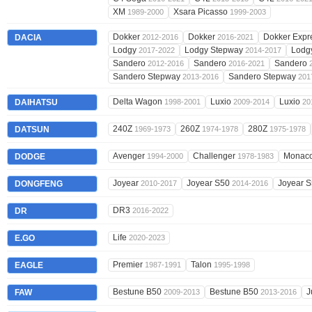
XM
Xsara Picasso
1989-2000
1999-2003
Dokker
Dokker
Dokker Expr
DACIA
2012-2016
2016-2021
Lodgy
Lodgy Stepway
Lodg
2017-2022
2014-2017
Sandero
Sandero
Sandero
2012-2016
2016-2021
Sandero Stepway
Sandero Stepway
2013-2016
201
Delta Wagon
Luxio
Luxio
DAIHATSU
1998-2001
2009-2014
20
240Z
260Z
280Z
DATSUN
1969-1973
1974-1978
1975-1978
Avenger
Challenger
Monac
DODGE
1994-2000
1978-1983
Joyear
Joyear S50
Joyear 
DONGFENG
2010-2017
2014-2016
DR3
DR
2016-2022
Life
E.GO
2020-2023
Premier
Talon
EAGLE
1987-1991
1995-1998
Bestune B50
Bestune B50
J
FAW
2009-2013
2013-2016