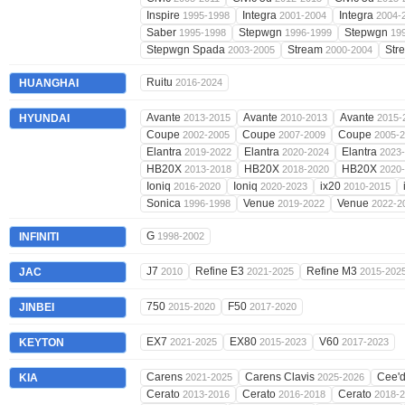
Inspire
Integra
Integra
1995-1998
2001-2004
2004-
Saber
Stepwgn
Stepwgn
1995-1998
1996-1999
19
Stepwgn Spada
Stream
Str
2003-2005
2000-2004
Ruitu
HUANGHAI
2016-2024
Avante
Avante
Avante
HYUNDAI
2013-2015
2010-2013
2015-
Coupe
Coupe
Coupe
2002-2005
2007-2009
2005-
Elantra
Elantra
Elantra
2019-2022
2020-2024
2023
HB20X
HB20X
HB20X
2013-2018
2018-2020
2020
Ioniq
Ioniq
ix20
2016-2020
2020-2023
2010-2015
Sonica
Venue
Venue
1996-1998
2019-2022
2022-2
G
INFINITI
1998-2002
J7
Refine E3
Refine M3
JAC
2010
2021-2025
2015-202
750
F50
JINBEI
2015-2020
2017-2020
EX7
EX80
V60
KEYTON
2021-2025
2015-2023
2017-2023
Carens
Carens Clavis
Cee'
KIA
2021-2025
2025-2026
Cerato
Cerato
Cerato
2013-2016
2016-2018
2018-