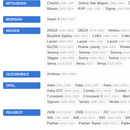
Chariot
Delica Star Wagon
MITSUBISHI
1995-1997
1986-1990
Maven
RVR
Sigma
2005-2009
1991-1997
1990-199
Super 3
MORGAN
2022-2027
200SX
280ZX
Almera
NISSAN
2000-2002
1979-1983
2020-
Bluebird Sylphy
Cefiro
Cefi
2005-2012
1988-1994
Laurel
Laurel
Laurel
1988-1992
1993-1997
1997-2
NV250
Prairie Liberty
Prime
2019-2022
1998-2001
Serena
Serena
Serena
1999-2005
2005-2010
2010
Stagea
Sunny
Sunny
1996-1998
2020-2023
2023-2
Versa
Versa
Versa
2019-2023
2026
2023-2026
Achieva
OLDSMOBILE
1992-1998
Astra
Astra
Astra
OPEL
2001-2005
2004-2007
2007-2009
Astra GTC
Combo
Combo
2004-2010
2012-2018
2
Crossland
Crossland X
Mer
2020-2025
2017-2020
Signum
Vectra
Vectra
2005-2008
1995-2002
2002-2
2008
2008
207
PEUGEOT
2013-2016
2016-2019
2007-2009
406
408
605
60
1995-2004
2010-2017
1989-1994
Partner
Partner Tepee
Partn
2018-2024
2008-2012