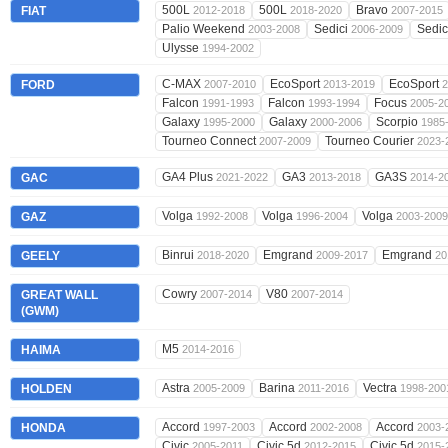
500L
500L
Bravo
FIAT
2012-2018
2018-2020
2007-2015
Palio Weekend
Sedici
Sedic
2003-2008
2006-2009
Ulysse
1994-2002
C-MAX
EcoSport
EcoSport
FORD
2007-2010
2013-2019
2
Falcon
Falcon
Focus
1991-1993
1993-1994
2005-2
Galaxy
Galaxy
Scorpio
1995-2000
2000-2006
1985
Tourneo Connect
Tourneo Courier
2007-2009
2023-
GA4 Plus
GA3
GA3S
GAC
2021-2022
2013-2018
2014-2
Volga
Volga
Volga
GAZ
1992-2008
1996-2004
2003-2009
Binrui
Emgrand
Emgrand
GEELY
2018-2020
2009-2017
20
Cowry
V80
GREAT WALL
2007-2014
2007-2014
(GWM)
M5
HAIMA
2014-2016
Astra
Barina
Vectra
HOLDEN
2005-2009
2011-2016
1998-200
Accord
Accord
Accord
HONDA
1997-2003
2002-2008
2003-
Civic
Civic 5d
Civic 5d
2005-2011
2012-2015
2015-