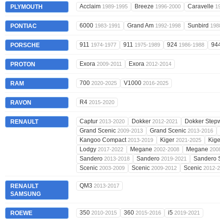
Acclaim
Breeze
Caravelle
PLYMOUTH
1989-1995
1996-2000
1
6000
Grand Am
Sunbird
PONTIAC
1983-1991
1992-1998
198
911
911
924
94
PORSCHE
1974-1977
1975-1989
1986-1988
Exora
Exora
PROTON
2009-2011
2012-2014
700
V1000
RAM
2020-2025
2016-2025
R4
RAVON
2015-2020
Captur
Dokker
Dokker Ste
RENAULT
2013-2020
2012-2021
Grand Scenic
Grand Scenic
2009-2013
2013-2016
Kangoo Compact
Kiger
Kig
2013-2019
2021-2025
Lodgy
Megane
Megane
2017-2022
2002-2008
200
Sandero
Sandero
Sandero 
2013-2018
2019-2021
Scenic
Scenic
Scenic
2003-2009
2009-2012
2012-
QM3
RENAULT
2013-2017
SAMSUNG
350
360
i5
ROEWE
2010-2015
2015-2016
2019-2021