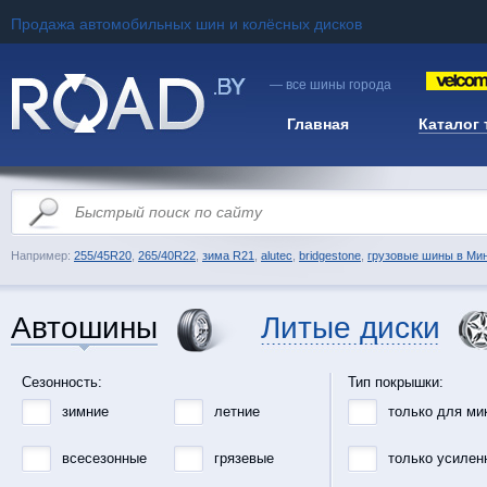
Продажа автомобильных шин и колёсных дисков
— все шины города
Главная
Каталог
Например:
255/45R20
,
265/40R22
,
зима R21
,
alutec
,
bridgestone
,
грузовые шины в Ми
Автошины
Литые диски
Сезонность:
Тип покрышки:
зимние
летние
только для ми
всесезонные
грязевые
только усилен