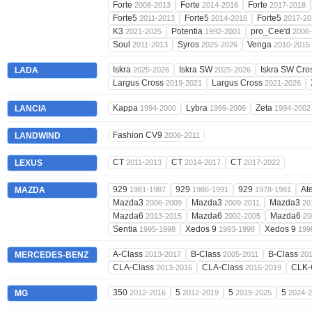
Forte
Forte
Forte
2008-2013
2014-2016
2017-2018
Forte5
Forte5
Forte5
2011-2013
2014-2016
2017-20
K3
Potentia
pro_Cee'd
2021-2025
1992-2001
2006
Soul
Syros
Venga
2011-2013
2025-2026
2010-2015
Iskra
Iskra SW
Iskra SW Cro
LADA
2025-2026
2025-2026
Largus Cross
Largus Cross
2019-2021
2021-2026
Kappa
Lybra
Zeta
LANCIA
1994-2000
1999-2006
1994-2002
Fashion CV9
LANDWIND
2006-2011
CT
CT
CT
LEXUS
2011-2013
2014-2017
2017-2022
929
929
929
At
MAZDA
1981-1987
1986-1991
1978-1981
Mazda3
Mazda3
Mazda3
2006-2009
2009-2011
20
Mazda6
Mazda6
Mazda6
2013-2015
2002-2005
20
Sentia
Xedos 9
Xedos 9
1995-1998
1993-1998
199
A-Class
B-Class
B-Class
MERCEDES-BENZ
2013-2017
2005-2011
20
CLA-Class
CLA-Class
CLK-
2013-2016
2016-2019
350
5
5
5
MG
2012-2016
2012-2019
2019-2025
2024-