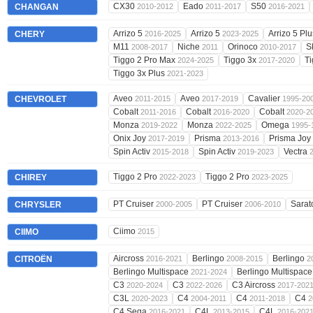
CX30
Eado
S50
CHANGAN
2010-2012
2011-2017
2016-2021
Arrizo 5
Arrizo 5
Arrizo 5 Pl
CHERY
2016-2025
2023-2025
M11
Niche
Orinoco
S
2008-2017
2011
2010-2017
Tiggo 2 Pro Max
Tiggo 3x
T
2024-2025
2017-2020
Tiggo 3x Plus
2021-2023
Aveo
Aveo
Cavalier
CHEVROLET
2011-2015
2017-2019
1995-20
Cobalt
Cobalt
Cobalt
2011-2016
2016-2020
2020-2
Monza
Monza
Omega
2019-2022
2022-2025
1995-
Onix Joy
Prisma
Prisma Joy
2017-2019
2013-2016
Spin Activ
Spin Activ
Vectra
2015-2018
2019-2023
Tiggo 2 Pro
Tiggo 2 Pro
CHIREY
2022-2023
2023-2025
PT Cruiser
PT Cruiser
Sara
CHRYSLER
2000-2005
2006-2010
Ciimo
CIIMO
2015
Aircross
Berlingo
Berlingo
CITROËN
2016-2021
2008-2015
2
Berlingo Multispace
Berlingo Multispac
2021-2024
C3
C3
C3 Aircross
2020-2024
2022-2026
2017-202
C3L
C4
C4
C4
2020-2023
2004-2011
2011-2018
2
C4 Sega
C4L
C4L
2016-2021
2013-2015
2016-202