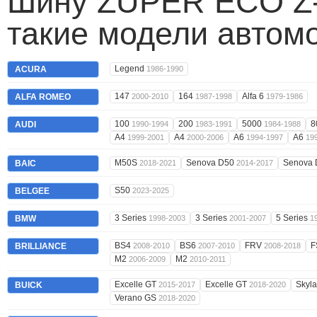
Шину ZUPER ECO Z-
такие модели автом
Legend
ACURA
1986-1990
147
164
Alfa 6
ALFA ROMEO
2000-2010
1987-1998
1979-1986
100
200
5000
8
AUDI
1990-1994
1983-1991
1984-1988
A4
A4
A6
A6
1999-2001
2000-2006
1994-1997
19
M50S
Senova D50
Senova
BAIC
2018-2021
2014-2017
S50
BELGEE
2023-2025
3 Series
3 Series
5 Series
BMW
1998-2003
2001-2007
1
BS4
BS6
FRV
F
BRILLIANCE
2008-2010
2007-2010
2008-2018
M2
M2
2006-2009
2010-2011
Excelle GT
Excelle GT
Skyl
BUICK
2015-2017
2018-2020
Verano GS
2018-2020