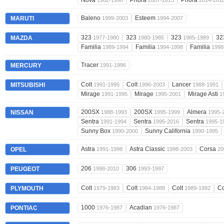
Nova
Priora
Priora
1982-1998
2007-2013
2014-201
Baleno
Esteem
MARUTI
1999-2003
1994-2007
323
323
323
32
MAZDA
1977-1980
1980-1985
1985-1989
Familia
Familia
Familia
1989-1994
1994-1998
1998
Tracer
MERCURY
1991-1996
Colt
Colt
Lancer
MITSUBISHI
1991-1995
1996-2003
1988-1991
Mirage
Mirage
Mirage Asti
1991-1995
1995-2001
1
200SX
200SX
Almera
NISSAN
1988-1993
1995-1999
1995-
Sentra
Sentra
Sentra
1991-1994
1995-2016
1995-1
Sunny Box
Sunny California
1990-2000
1990-1995
Astra
Astra Classic
Corsa
OPEL
1991-1998
1998-2003
20
206
306
PEUGEOT
1998-2010
1993-1997
Colt
Colt
Colt
Co
PLYMOUTH
1979-1983
1984-1988
1989-1992
1000
Acadian
PONTIAC
1976-1987
1976-1987