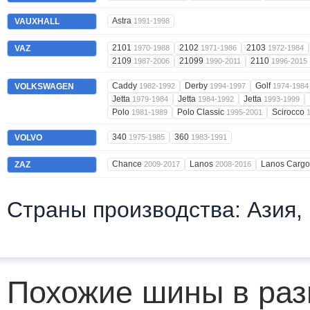
Astra
VAUXHALL
1991-1998
2101
2102
2103
VAZ
1970-1988
1971-1986
1972-1984
2109
21099
2110
1987-2006
1990-2011
1996-2015
Caddy
Derby
Golf
VOLKSWAGEN
1982-1992
1994-1997
1974-1984
Jetta
Jetta
Jetta
1979-1984
1984-1992
1993-1999
Polo
Polo Classic
Scirocco
1981-1989
1995-2001
340
360
VOLVO
1975-1985
1983-1991
Chance
Lanos
Lanos Carg
ZAZ
2009-2017
2008-2016
Страны производства: Азия,
Похожие шины в раз