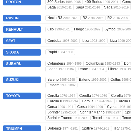
300 Series
400 Series
Comp
PROTON
1996-2005
1995-2001
Saga
Saga
Saga
2010-2011
2011-2016
2016-2019
Nexia R3
R2
R2
RAVON
2015-2020
2015-2016
2016-2020
Clio
Fuego
Symbol
RENAULT
1998-2001
1980-1992
2002-200
Cordoba
Ibiza
Ibiza
SEAT
1993-2002
1993-1999
1999-20
Rapid
SKODA
1984-1990
Columbuss
Columbuss
Dom
SUBARU
1994-1998
1983-1993
Leone
Leone
Libero
1979-1984
1984-1994
1994-1
Baleno
Baleno
Cultus
SUZUKI
1995-1998
1999-2002
1998-
Esteem
1999-2002
Corolla
Corolla
Corolla
TOYOTA
1970-1974
1974-1980
1979
Corolla II
Corolla II
Corolla 
1990-1994
1994-1999
Corsa
Corsa
Cynos
1990-1994
1994-1999
1995-19
Sprinter
Sprinter Marino
Spr
1995-2000
1992-1997
Sprinter Trueno
Tercel
Terce
1995-2000
1990-1994
Dolomite
Spitfire
TR7
TRIUMPH
1974-1981
1974-1981
1975-1