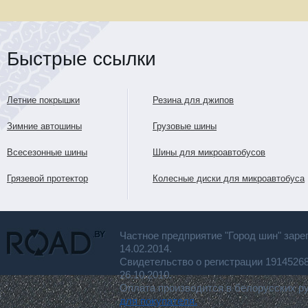
Быстрые ссылки
Летние покрышки
Резина для джипов
Зимние автошины
Грузовые шины
Всесезонные шины
Шины для микроавтобусов
Грязевой протектор
Колесные диски для микроавтобуса
Частное предприятие "Город шин" заре
14.02.2014.
Свидетельство о регистрации 191452
26.10.2010.
Оплата производится в белорусских р
для покупателя.