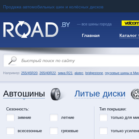
Продажа автомобильных шин и колёсных дисков
— все шины города
Главная
Каталог
Например:
255/45R20
,
265/40R22
,
зима R21
,
alutec
,
bridgestone
,
грузовые шины в Ми
Автошины
Литые диски
Сезонность:
Тип покрышки:
зимние
летние
только для ми
всесезонные
грязевые
только усилен