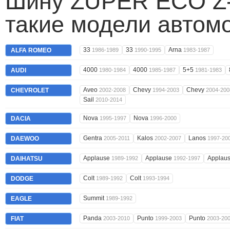
Шину ZUPER ECO Z-
такие модели автом
33
33
Arna
ALFA ROMEO
1986-1989
1990-1995
1983-1987
4000
4000
5+5
AUDI
1980-1984
1985-1987
1981-1983
Aveo
Chevy
Chevy
CHEVROLET
2002-2008
1994-2003
2004-200
Sail
2010-2014
Nova
Nova
DACIA
1995-1997
1996-2000
Gentra
Kalos
Lanos
DAEWOO
2005-2011
2002-2007
1997-20
Applause
Applause
Applau
DAIHATSU
1989-1992
1992-1997
Colt
Colt
DODGE
1989-1992
1993-1994
Summit
EAGLE
1989-1992
Panda
Punto
Punto
FIAT
2003-2010
1999-2003
2003-20