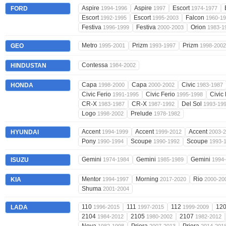
Aspire
Aspire
Escort
FORD
1994-1996
1997
1974-1977
Escort
Escort
Falcon
1992-1995
1995-2003
1960-1
Festiva
Festiva
Orion
1996-1999
2000-2003
1983-1
Metro
Prizm
Prizm
GEO
1995-2001
1993-1997
1998-2002
Contessa
HINDUSTAN
1984-2002
Capa
Capa
Civic
HONDA
1998-2000
2000-2002
1983-1987
Civic Ferio
Civic Ferio
Civic
1991-1995
1995-1998
CR-X
CR-X
Del Sol
1983-1987
1987-1992
1993-19
Logo
Prelude
1998-2002
1978-1982
Accent
Accent
Accent
HYUNDAI
1994-1999
1999-2012
2003-
Pony
Scoupe
Scoupe
1990-1994
1990-1992
1993-
Gemini
Gemini
Gemini
ISUZU
1974-1984
1985-1989
1994
Mentor
Morning
Rio
KIA
1994-1997
2017-2020
2000-20
Shuma
2001-2004
110
111
112
12
LADA
1996-2015
1997-2015
1999-2009
2104
2105
2107
1984-2012
1980-2002
1982-2012