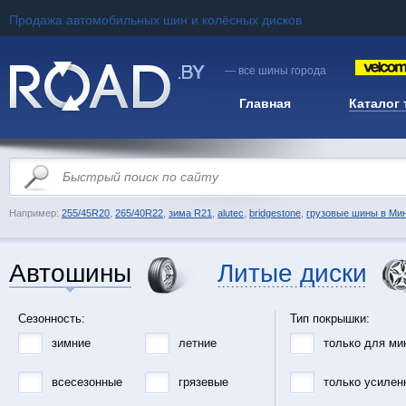
Продажа автомобильных шин и колёсных дисков
— все шины города
Главная
Каталог
Например:
255/45R20
,
265/40R22
,
зима R21
,
alutec
,
bridgestone
,
грузовые шины в Ми
Автошины
Литые диски
Сезонность:
Тип покрышки:
зимние
летние
только для ми
всесезонные
грязевые
только усилен