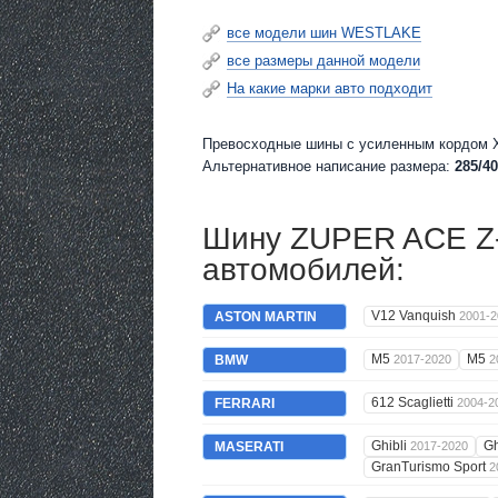
все модели шин WESTLAKE
все размеры данной модели
На какие марки авто подходит
Превосходные шины c усиленным кордом X
Альтернативное написание размера:
285/40
Шину ZUPER ACE Z-
автомобилей:
V12 Vanquish
ASTON MARTIN
2001-2
M5
M5
BMW
2017-2020
2
612 Scaglietti
FERRARI
2004-2
Ghibli
Gh
MASERATI
2017-2020
GranTurismo Sport
2