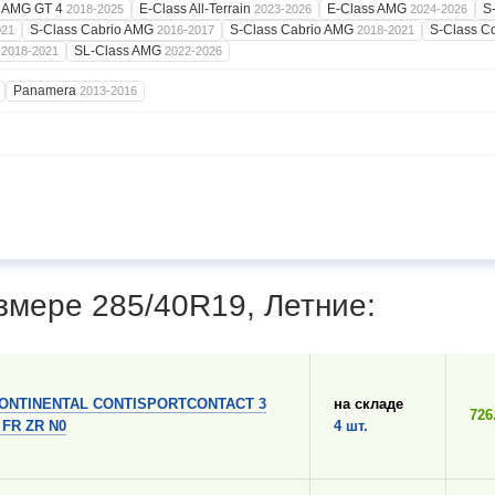
AMG GT 4
E-Class All-Terrain
E-Class AMG
S
2018-2025
2023-2026
2024-2026
S-Class Cabrio AMG
S-Class Cabrio AMG
S-Class 
021
2016-2017
2018-2021
G
SL-Class AMG
2018-2021
2022-2026
Panamera
2013-2016
змере 285/40R19, Летние:
ONTINENTAL CONTISPORTCONTACT 3
на складе
726
 FR ZR N0
4 шт.