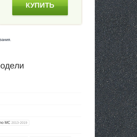
КУПИТЬ
вания.
модели
smo MC
2013-2019