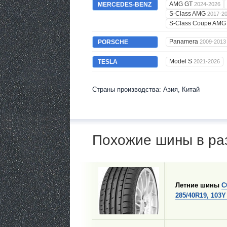
AMG GT
MERCEDES-BENZ
2024-2026
S-Class AMG
2017-2
S-Class Coupe AM
Panamera
PORSCHE
2009-2013
Model S
TESLA
2021-2026
Страны производства: Азия, Китай
Похожие шины в ра
Летние шины
C
285/40R19, 103Y