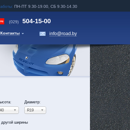
работы:
ПН-ПТ 9.30-19.00, СБ 9.30-14.30
504-15-00
(029)
Контакты
info@road.by
ысота:
Диаметр:
40
R19
ь другой ширины