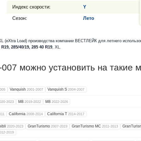
Индекс скорости:
Y
Сезон:
Лето
L (eXtra Load) производства компании ВЕСТЛЕЙК для летнего использо
 R19, 285/40/19, 285 40 R19
, XL.
007 можно установить на такие 
Vanquish
Vanquish S
005
2001-2007
2004-2007
M8
M8
020-2023
2019-2022
2022-2026
California
California T
011
2008-2014
2014-2017
ibli
GranTurismo
GranTurismo MC
GranTuri
2020-2023
2007-2019
2011-2013
012-2019