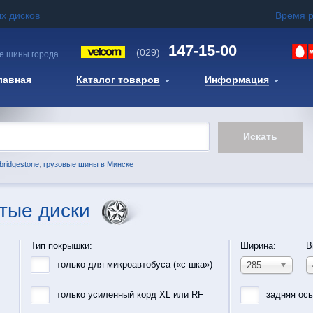
х дисков
Время 
147-15-00
(029)
е шины города
лавная
Каталог товаров
Информация
bridgestone
,
грузовые шины в Минске
тые диски
Тип покрышки:
Ширина:
В
только для микроавтобуса («с-шка»)
285
только усиленный корд XL или RF
задняя ос