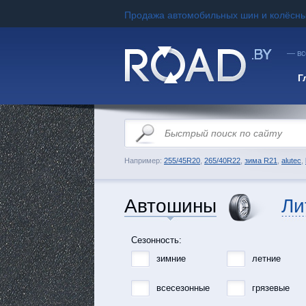
Продажа автомобильных шин и колёсны
— вс
Г
Например:
255/45R20
,
265/40R22
,
зима R21
,
alutec
,
Автошины
Ли
Сезонность:
зимние
летние
всесезонные
грязевые