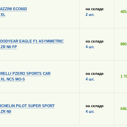
AZZINI ECO602
на складе
405
 XL
2 шт.
OODYEAR EAGLE F1 ASYMMETRIC
на складе
880
 ZR N0 FP
4 шт.
IRELLI PZERO SPORTS CAR
на складе
1 7
Y XL NCS MO-S
4 шт.
ICHELIN PILOT SUPER SPORT
на складе
646
 ZR N0
4 шт.