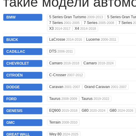
такие модели автом
5 Series Gran Turismo
5 Series Gran T
BMW
2009-2013
7 Series
7 Series
7 Series
2001-2005
2005-2008
2
X3
X4
2014-2017
2014-2018
LaCrosse
Lucerne
BUICK
2014-2016
2006-2011
DTS
CADILLAC
2006-2011
Camaro
Camaro
CHEVROLET
2016-2018
2018-2024
C-Crosser
CITROËN
2007-2012
Caravan
Grand Caravan
DODGE
2001-2007
2001-2007
Taurus
Taurus
FORD
2008-2009
2019-2022
EQ900
G80
G80
GENESIS
2015-2018
2020-2024
2024-2026
Terrain
GMC
2008-2010
Wey 80
GREAT WALL
2024-2025