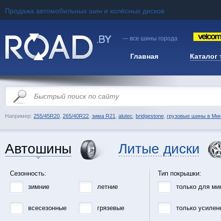
Продажа автомобильных шин и колёсных дисков
— все шины города
Главная
Каталог
Например:
255/45R20
,
265/40R22
,
зима R21
,
alutec
,
bridgestone
,
грузовые шины в Ми
Автошины
Литые диски
Сезонность:
Тип покрышки:
зимние
летние
только для ми
всесезонные
грязевые
только усилен