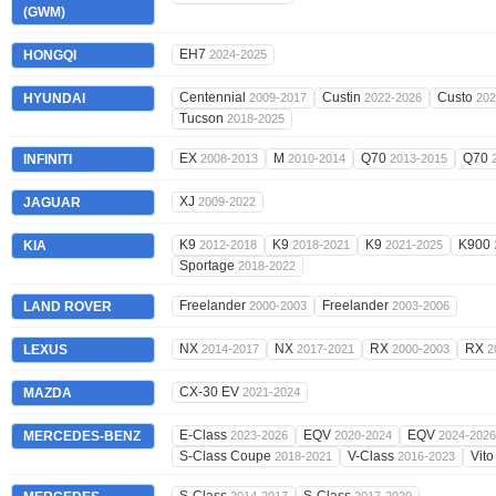
(GWM)
EH7
HONGQI
2024-2025
Centennial
Custin
Custo
HYUNDAI
2009-2017
2022-2026
202
Tucson
2018-2025
EX
M
Q70
Q70
INFINITI
2008-2013
2010-2014
2013-2015
XJ
JAGUAR
2009-2022
K9
K9
K9
K900
KIA
2012-2018
2018-2021
2021-2025
Sportage
2018-2022
Freelander
Freelander
LAND ROVER
2000-2003
2003-2006
NX
NX
RX
RX
LEXUS
2014-2017
2017-2021
2000-2003
2
CX-30 EV
MAZDA
2021-2024
E-Class
EQV
EQV
MERCEDES-BENZ
2023-2026
2020-2024
2024-2026
S-Class Coupe
V-Class
Vit
2018-2021
2016-2023