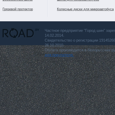
Грязевой протектор
Колесные диски для микроавтобуса
Частное предприятие "Город шин" заре
14.02.2014.
Свидетельство о регистрации 191452
26.10.2010.
Оплата производится в белорусских р
для покупателя.