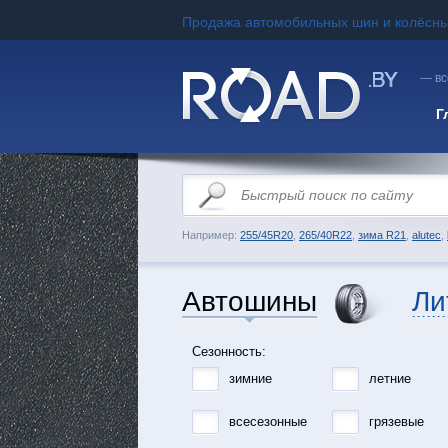
Продажа автомобильных шин и колёсны
— вс
Г
Например:
255/45R20
,
265/40R22
,
зима R21
,
alutec
,
Автошины
Ли
Сезонность:
зимние
летние
всесезонные
грязевые