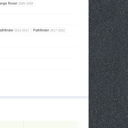
ange Rover
2005-2009
athfinder
Pathfinder
2012-2017
2017-2022