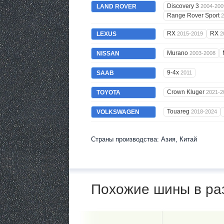
Discovery 3
LAND ROVER
2004-200
Range Rover Sport
2
RX
RX
LEXUS
2015-2019
2
Murano
NISSAN
2003-2008
9-4x
SAAB
2011
Crown Kluger
TOYOTA
2021-2
Touareg
VOLKSWAGEN
2018-2024
Страны производства: Азия, Китай
Похожие шины в ра