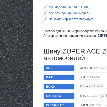
все модели шин WESTLAKE
все размеры данной модели
На какие марки авто подходит
Превосходные шины производства компани
Альтернативное написание размера:
235/65
Шину ZUPER ACE Z-
автомобилей:
Q6 e-tron
AUDI
2024-2026
BJ30
BAIC
2024-2026
Enclave
BUICK
2019-2025
SRX
XT
CADILLAC
2010-2017
Blazer
B
CHEVROLET
2019-2022