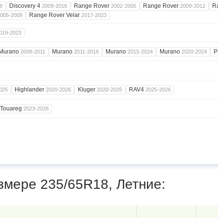
Discovery 4
Range Rover
Range Rover
R
9
2009-2016
2002-2005
2009-2012
Range Rover Velar
005-2009
2017-2023
019-2023
Murano
Murano
Murano
Murano
P
2008-2011
2011-2016
2015-2024
2020-2024
Highlander
Kluger
RAV4
025
2020-2026
2020-2025
2025-2026
Touareg
2023-2026
змере 235/65R18, Летние: