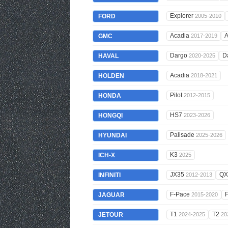
Explorer
FORD
2005-2010
Acadia
A
GMC
2017-2019
Dargo
D
HAVAL
2020-2025
Acadia
HOLDEN
2018-2021
Pilot
HONDA
2012-2015
HS7
HONGQI
2023-2026
Palisade
HYUNDAI
2025-2026
K3
ICH-X
2025
JX35
QX
INFINITI
2012-2013
F-Pace
JAGUAR
2015-2020
T1
T2
JETOUR
2024-2025
20