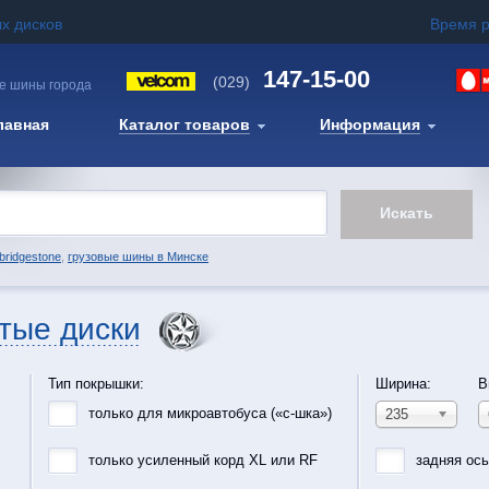
х дисков
Время 
147-15-00
(029)
е шины города
лавная
Каталог товаров
Информация
bridgestone
,
грузовые шины в Минске
тые диски
Тип покрышки:
Ширина:
В
только для микроавтобуса («с-шка»)
235
только усиленный корд XL или RF
задняя ос