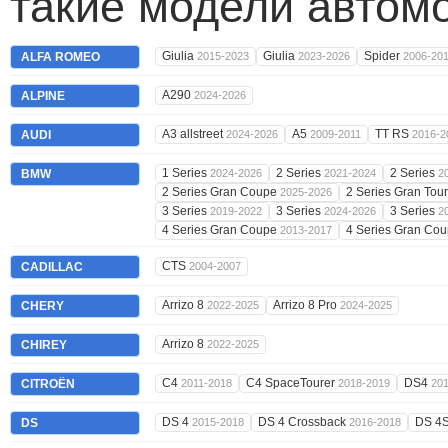
такие модели автом
Giulia
Giulia
Spider
ALFA ROMEO
2015-2023
2023-2026
2006-20
A290
ALPINE
2024-2026
A3 allstreet
A5
TT RS
AUDI
2024-2026
2009-2011
2016-2
1 Series
2 Series
2 Series
BMW
2024-2026
2021-2024
2
2 Series Gran Coupe
2 Series Gran Tou
2025-2026
3 Series
3 Series
3 Series
2019-2022
2024-2026
2
4 Series Gran Coupe
4 Series Gran Co
2013-2017
CTS
CADILLAC
2004-2007
Arrizo 8
Arrizo 8 Pro
CHERY
2022-2025
2024-2025
Arrizo 8
CHIREY
2022-2025
C4
C4 SpaceTourer
DS4
CITROËN
2011-2018
2018-2019
20
DS 4
DS 4 Crossback
DS 4
DS
2015-2018
2016-2018