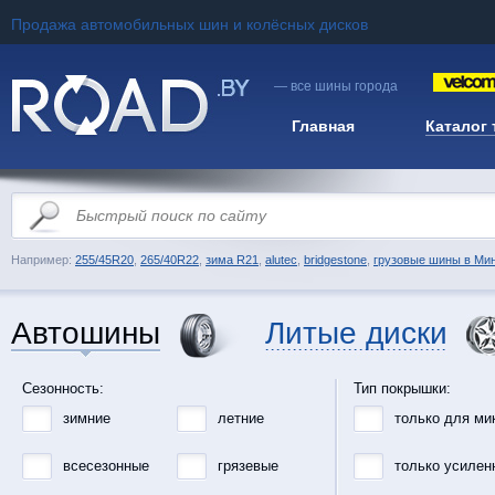
Продажа автомобильных шин и колёсных дисков
— все шины города
Главная
Каталог
Например:
255/45R20
,
265/40R22
,
зима R21
,
alutec
,
bridgestone
,
грузовые шины в Ми
Автошины
Литые диски
Сезонность:
Тип покрышки:
зимние
летние
только для ми
всесезонные
грязевые
только усилен