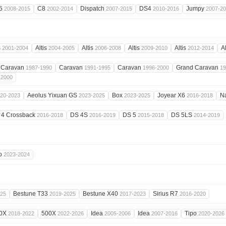
5
C8
Dispatch
DS4
Jumpy
2008-2015
2002-2014
2007-2015
2010-2016
2007-2
s
Altis
Altis
Altis
Altis
A
2001-2004
2004-2005
2006-2008
2009-2010
2012-2014
Caravan
Caravan
Caravan
Grand Caravan
1987-1990
1991-1995
1996-2000
19
-2000
Aeolus Yixuan GS
Box
Joyear X6
N
20-2023
2023-2025
2023-2025
2016-2018
 4 Crossback
DS 4S
DS 5
DS 5LS
2016-2018
2016-2019
2015-2018
2014-2019
o
2023-2024
Bestune T33
Bestune X40
Sirius R7
025
2019-2025
2017-2023
2016-2020
0X
500X
Idea
Idea
Tipo
2018-2022
2022-2026
2005-2006
2007-2016
2020-2026