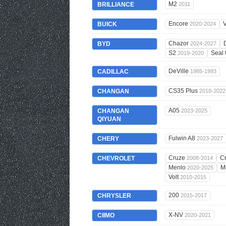
M2
BRILLIANCE
2011
Encore
V
BUICK
2020-2024
Chazor
BYD
2024-2027
S2
Seal
2019-2020
DeVille
CADILLAC
1985-1993
CS35 Plus
CHANGAN
2018-2022
A05
CHANGAN
2023-2025
QIYUAN
Fulwin A8
CHERY
2023-2027
Cruze
C
CHEVROLET
2008-2014
Menlo
M
2020-2025
Volt
2010-2015
200
CHRYSLER
2015-2017
X-NV
CIIMO
2020-2021