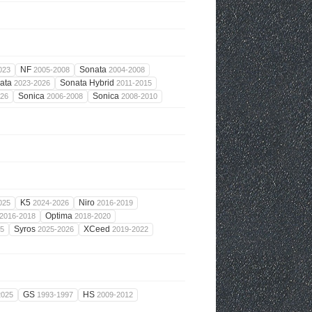
NF
Sonata
023
2005-2008
2004-2008
ata
Sonata Hybrid
2023-2026
2011-2015
Sonica
Sonica
026
2006-2008
2008-2010
K5
Niro
025
2024-2026
2016-2019
Optima
2016-2018
2018-2020
Syros
XCeed
25
2025-2026
2019-2022
GS
HS
2025
1993-1997
2009-2012