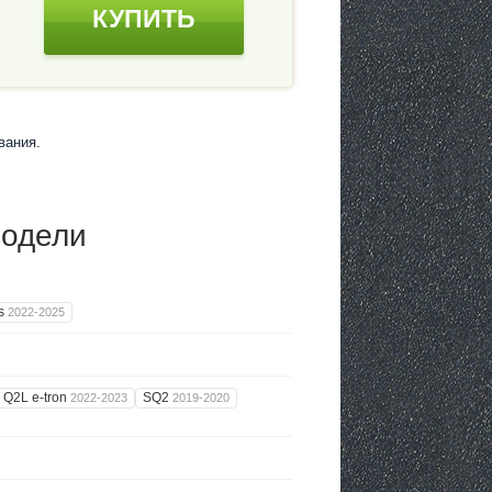
КУПИТЬ
вания.
модели
us
2022-2025
Q2L e-tron
SQ2
2022-2023
2019-2020