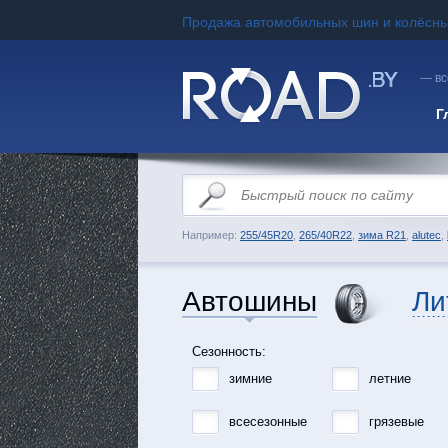
Продажа автомобильных шин и колёсны
— вс
Г
Например:
255/45R20
,
265/40R22
,
зима R21
,
alutec
,
Автошины
Ли
Сезонность:
зимние
летние
всесезонные
грязевые