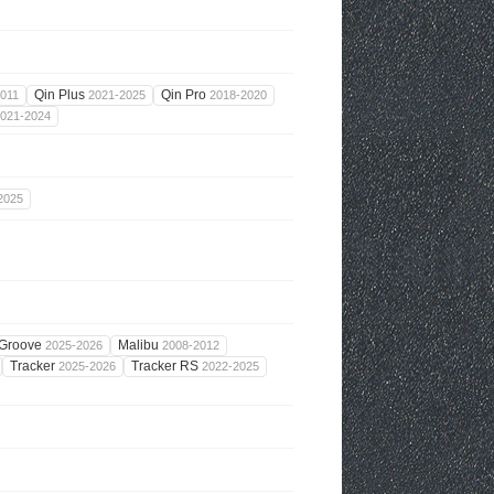
Qin Plus
Qin Pro
011
2021-2025
2018-2020
021-2024
2025
Groove
Malibu
2025-2026
2008-2012
Tracker
Tracker RS
2025-2026
2022-2025