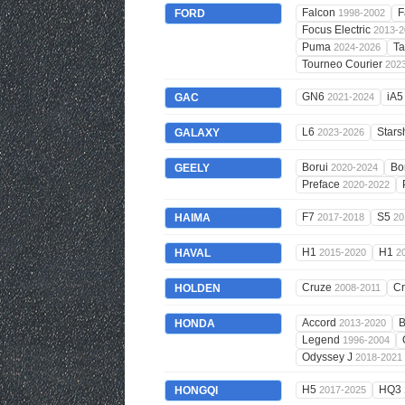
Falcon
F
FORD
1998-2002
Focus Electric
2013-2
Puma
T
2024-2026
Tourneo Courier
202
GN6
iA
GAC
2021-2024
L6
Stars
GALAXY
2023-2026
Borui
Bo
GEELY
2020-2024
Preface
2020-2022
F7
S5
HAIMA
2017-2018
20
H1
H1
HAVAL
2015-2020
2
Cruze
C
HOLDEN
2008-2011
Accord
HONDA
2013-2020
Legend
1996-2004
Odyssey J
2018-2021
H5
HQ3
HONGQI
2017-2025