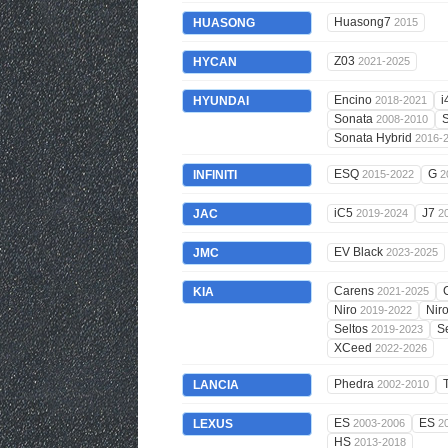
Huasong7
HUASONG
2015
Z03
HYCAN
2021-2025
Encino
i
HYUNDAI
2018-2021
Sonata
2008-2010
Sonata Hybrid
2016-
ESQ
G
INFINITI
2015-2022
2
iC5
J7
JAC
2019-2024
2
EV Black
JMC
2023-2025
Carens
KIA
2021-2025
Niro
Nir
2019-2022
Seltos
S
2019-2023
XCeed
2022-2026
Phedra
LANCIA
2002-2010
ES
ES
LEXUS
2003-2006
2
HS
2013-2018