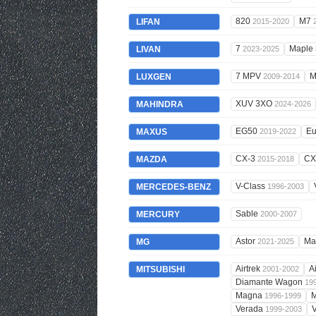
820
M7
LIFAN
2015-2020
7
Maple
LIVAN
2023-2025
7 MPV
LUXGEN
2009-2014
XUV 3XO
MAHINDRA
2024-2026
EG50
Eu
MAXUS
2019-2022
CX-3
CX
MAZDA
2015-2018
V-Class
MERCEDES-BENZ
1996-2003
Sable
MERCURY
2000-2007
Astor
Ma
MG
2021-2025
Airtrek
A
MITSUBISHI
2001-2002
Diamante Wagon
19
Magna
1996-1999
Verada
1999-2003