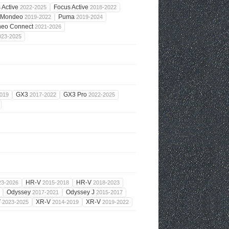
 Active
Focus Active
2022-2025
2018-2022
Mondeo
Puma
2019-2022
2019-2024
neo Connect
2021-2026
023-2025
GX3
GX3 Pro
019
2017-2022
2022-2025
HR-V
HR-V
23-2026
2015-2018
2018-2023
Odyssey
Odyssey J
2017-2021
2015-2017
V
XR-V
XR-V
2023-2025
2014-2019
2019-2022