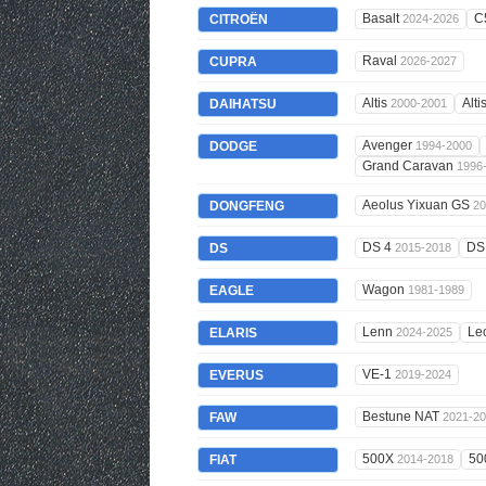
Basalt
C
CITROËN
2024-2026
Raval
CUPRA
2026-2027
Altis
Alti
DAIHATSU
2000-2001
Avenger
DODGE
1994-2000
Grand Caravan
1996
Aeolus Yixuan GS
DONGFENG
20
DS 4
DS
DS
2015-2018
Wagon
EAGLE
1981-1989
Lenn
Le
ELARIS
2024-2025
VE-1
EVERUS
2019-2024
Bestune NAT
FAW
2021-2
500X
50
FIAT
2014-2018