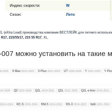
Индекс скорости:
W
Сезон:
Лето
L (eXtra Load) производства компании ВЕСТЛЕЙК для летнего использо
 R17, 215/55/17, 215 55 R17
, XL.
007 можно установить на такие 
S Max
S Plus
UT
Y
Y Pl
9-2025
2023-2025
2021-2025
2025-2026
2021-2022
Q2
Q2L
Q2L
Q2L e-tron
016-2020
2020-2026
2019-2021
2022-2025
2019-2021
RC-5
RM-5
RS-3
Valli
2019-2024
2020-2024
2019-2023
2019-2023
2021-2024