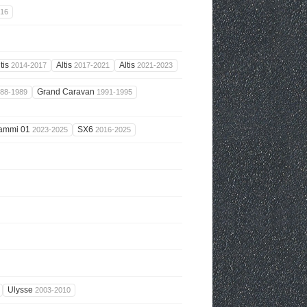
016
ltis
Altis
Altis
2014-2017
2017-2021
2021-2023
Grand Caravan
88-1989
1991-1995
ammi 01
SX6
2023-2025
2016-2025
Ulysse
2003-2010