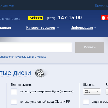
х дисков
Время 
147-15-00
(029)
е шины города
лавная
Каталог товаров
Информация
bridgestone
,
грузовые шины в Минске
тые диски
Тип покрышки:
Ширина:
В
только для микроавтобуса («с-шка»)
215
только усиленный корд XL или RF
задняя ос