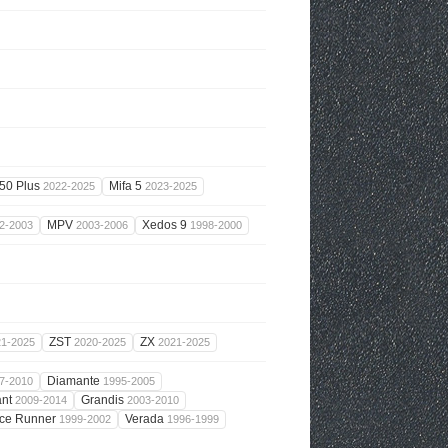
50 Plus
Mifa 5
2022-2025
2023-2025
MPV
Xedos 9
2-2003
2003-2006
1998-2000
ZST
ZX
21-2025
2020-2025
2021-2025
Diamante
7-2010
1995-2005
ant
Grandis
2009-2014
2003-2010
ce Runner
Verada
1999-2002
1996-1999