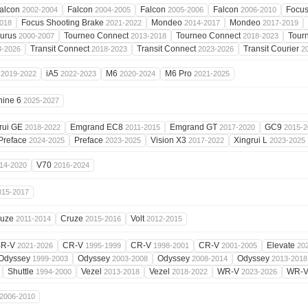
alcon
Falcon
Falcon
Falcon
Focus
2002-2004
2004-2005
2005-2006
2006-2010
Focus Shooting Brake
Mondeo
Mondeo
018
2021-2022
2014-2017
2017-2019
aurus
Tourneo Connect
Tourneo Connect
Tour
2000-2007
2013-2018
2018-2023
Transit Connect
Transit Connect
Transit Courier
3-2026
2018-2023
2023-2026
2
5
iA5
M6
M6 Pro
2019-2022
2022-2023
2020-2024
2021-2025
hine 6
2025-2027
rui GE
Emgrand EC8
Emgrand GT
GC9
2018-2022
2011-2015
2017-2020
2015-2
Preface
Preface
Vision X3
Xingrui L
2024-2025
2023-2025
2017-2022
2023-2025
V70
14-2020
2016-2024
015-2017
ruze
Cruze
Volt
2011-2014
2015-2016
2012-2015
BR-V
CR-V
CR-V
CR-V
Elevate
2021-2026
1995-1999
1998-2001
2001-2005
20
Odyssey
Odyssey
Odyssey
Odyssey
1999-2003
2003-2008
2008-2014
2013-2018
Shuttle
Vezel
Vezel
WR-V
WR-
1994-2000
2013-2018
2018-2022
2023-2026
2006-2010