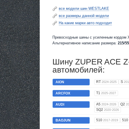
все модели шин WESTLAKE
все размеры данной модели
На какие марки авто подходит
Превосходные шины c усиленным кордом X
Альтернативное написание размера:
215/55
Шину ZUPER ACE Z-
автомобилей:
RT
S
AION
2024-2025
201
T1
ARCFOX
2025-2027
A5
Q2
AUDI
2024-2026
2
SQ2
2020-2026
510
510
BAOJUN
2017-2019