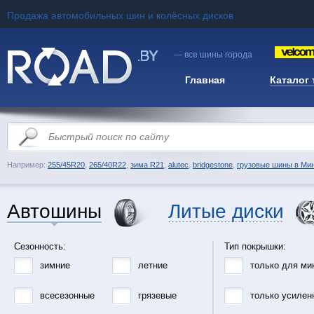
Продажа автомобильных шин и колёсных дисков
— все шины города
Главная
Каталог
Например:
255/45R20
,
265/40R22
,
зима R21
,
alutec
,
bridgestone
,
грузовые шины в Ми
Автошины
Литые диски
Сезонность:
Тип покрышки:
зимние
летние
только для ми
всесезонные
грязевые
только усилен