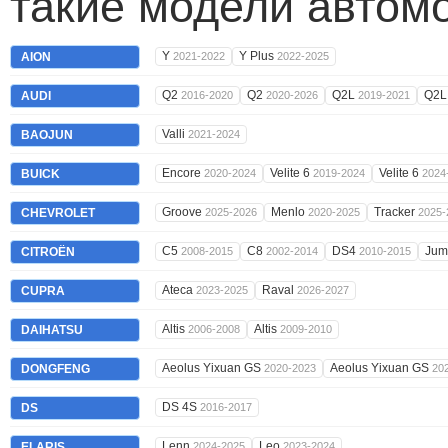
такие модели автом
Y
Y Plus
AION
2021-2022
2022-2025
Q2
Q2
Q2L
Q2
AUDI
2016-2020
2020-2026
2019-2021
Valli
BAOJUN
2021-2024
Encore
Velite 6
Velite 6
BUICK
2020-2024
2019-2024
2024
Groove
Menlo
Tracker
CHEVROLET
2025-2026
2020-2025
2025-
C5
C8
DS4
Ju
CITROËN
2008-2015
2002-2014
2010-2015
Ateca
Raval
CUPRA
2023-2025
2026-2027
Altis
Altis
DAIHATSU
2006-2008
2009-2010
Aeolus Yixuan GS
Aeolus Yixuan GS
DONGFENG
2020-2023
20
DS 4S
DS
2016-2017
Lenn
Leo
ELARIS
2024-2025
2023-2024