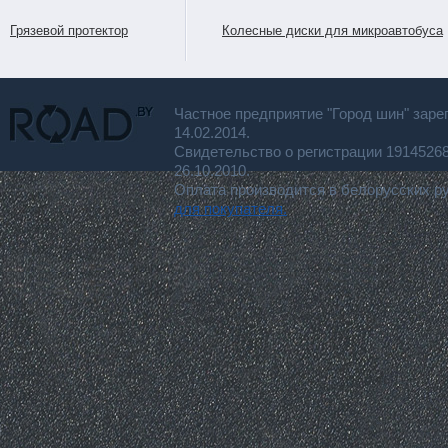
Грязевой протектор
Колесные диски для микроавтобуса
Частное предприятие "Город шин" заре
14.02.2014.
Свидетельство о регистрации 191452
26.10.2010.
Оплата производится в белорусских р
для покупателя.