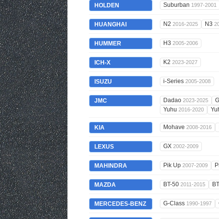
Suburban
HOLDEN
1997-2001
N2
N3
HUANGHAI
2016-2025
2
H3
HUMMER
2005-2006
K2
ICH-X
2023-2027
i-Series
ISUZU
2005-2008
Dadao
G
JMC
2023-2025
Yuhu
Yu
2016-2020
Mohave
KIA
2008-2016
GX
LEXUS
2002-2009
Pik Up
P
MAHINDRA
2007-2009
BT-50
BT
MAZDA
2011-2015
G-Class
MERCEDES-BENZ
1990-1997