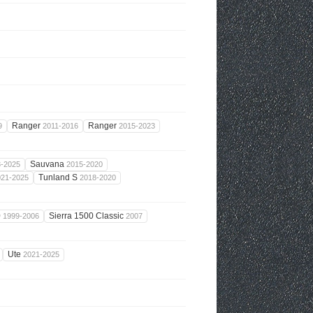
Ranger
Ranger
9
2011-2016
2015-2023
Sauvana
3-2025
2015-2020
Tunland S
021-2025
2018-2020
0
Sierra 1500 Classic
1999-2006
2007
Ute
2021-2025