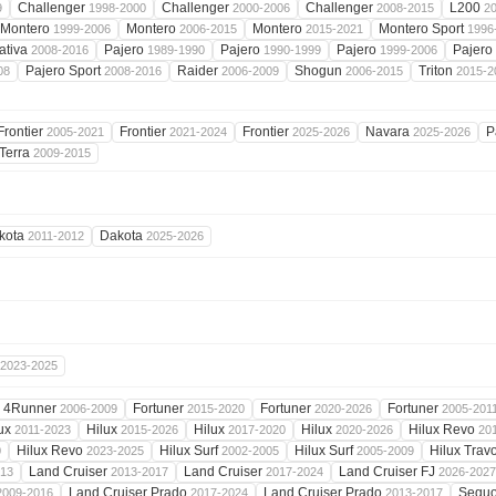
Challenger
Challenger
Challenger
L200
9
1998-2000
2000-2006
2008-2015
2
Montero
Montero
Montero
Montero Sport
1999-2006
2006-2015
2015-2021
1996
ativa
Pajero
Pajero
Pajero
Pajero
2008-2016
1989-1990
1990-1999
1999-2006
Pajero Sport
Raider
Shogun
Triton
08
2008-2016
2006-2009
2006-2015
2015-2
Frontier
Frontier
Frontier
Navara
P
2005-2021
2021-2024
2025-2026
2025-2026
Terra
2009-2015
kota
Dakota
2011-2012
2025-2026
2023-2025
4Runner
Fortuner
Fortuner
Fortuner
2006-2009
2015-2020
2020-2026
2005-201
lux
Hilux
Hilux
Hilux
Hilux Revo
2011-2023
2015-2026
2017-2020
2020-2026
20
Hilux Revo
Hilux Surf
Hilux Surf
Hilux Trav
0
2023-2025
2002-2005
2005-2009
Land Cruiser
Land Cruiser
Land Cruiser FJ
013
2013-2017
2017-2024
2026-2027
Land Cruiser Prado
Land Cruiser Prado
Sequ
2009-2016
2017-2024
2013-2017