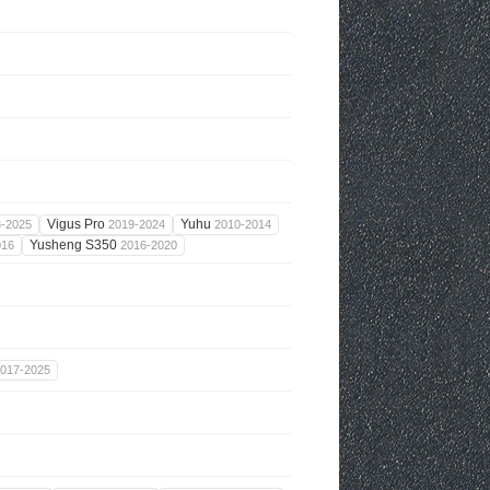
Vigus Pro
Yuhu
3-2025
2019-2024
2010-2014
Yusheng S350
016
2016-2020
017-2025