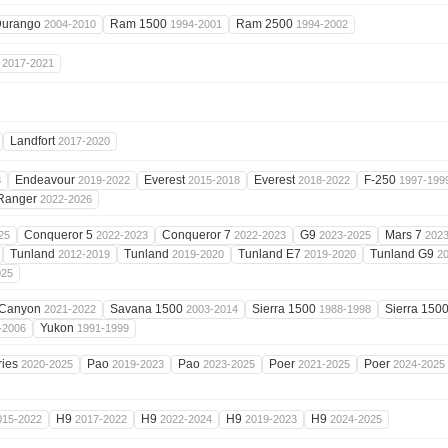
Durango
Ram 1500
Ram 2500
2004-2010
1994-2001
1994-2002
6
2017-2021
Landfort
2017-2020
Endeavour
Everest
Everest
F-250
8
2019-2022
2015-2018
2018-2022
1997-199
Ranger
2022-2026
Conqueror 5
Conqueror 7
G9
Mars 7
25
2022-2023
2022-2023
2023-2025
202
Tunland
Tunland
Tunland E7
Tunland G9
2012-2019
2019-2020
2019-2020
2
025
Canyon
Savana 1500
Sierra 1500
Sierra 150
2021-2022
2003-2014
1988-1998
Yukon
-2006
1991-1999
ries
Pao
Pao
Poer
Poer
2020-2025
2019-2023
2023-2025
2021-2025
2024-2025
H9
H9
H9
H9
015-2022
2017-2022
2022-2024
2019-2023
2024-2025