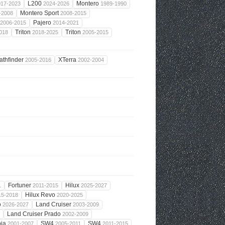
L200
Montero
017-2023
2024-2026
1989-1990
Montero Sport
-2008
2008-2015
Pajero
2006-2015
2014-2021
Triton
Triton
018
2018-2025
2005-2015
athfinder
XTerra
2005-2016
2002-2004
Fortuner
Hilux
1
2011-2015
2025-2027
Hilux Revo
15-2018
2020-2025
o
Land Cruiser
2026-2027
2003-2009
Land Cruiser Prado
2002-2009
oia
SW4
SW4
2001-2007
2005-2011
2011-2015