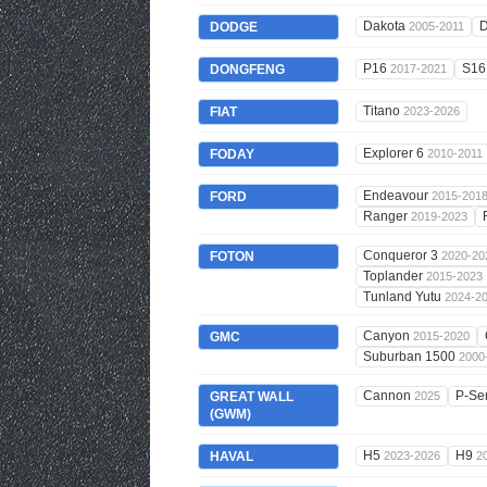
Dakota
DODGE
2005-2011
P16
S1
DONGFENG
2017-2021
Titano
FIAT
2023-2026
Explorer 6
FODAY
2010-2011
Endeavour
FORD
2015-201
Ranger
2019-2023
Conqueror 3
FOTON
2020-20
Toplander
2015-2023
Tunland Yutu
2024-2
Canyon
GMC
2015-2020
Suburban 1500
2000
Cannon
P-Se
GREAT WALL
2025
(GWM)
H5
H9
HAVAL
2023-2026
2