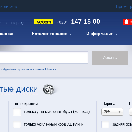
х дисков
Время 
147-15-00
(029)
е шины города
лавная
Каталог товаров
Информация
bridgestone
,
грузовые шины в Минске
тые диски
Тип покрышки:
Ширина:
В
только для микроавтобуса («с-шка»)
265
только усиленный корд XL или RF
задняя ос