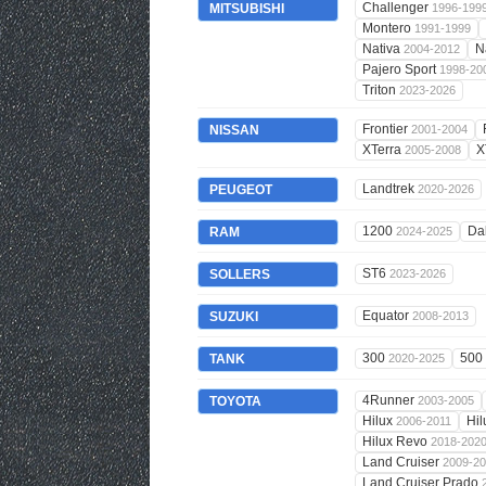
Challenger
MITSUBISHI
1996-199
Montero
1991-1999
Nativa
N
2004-2012
Pajero Sport
1998-20
Triton
2023-2026
Frontier
NISSAN
2001-2004
XTerra
X
2005-2008
Landtrek
PEUGEOT
2020-2026
1200
Da
RAM
2024-2025
ST6
SOLLERS
2023-2026
Equator
SUZUKI
2008-2013
300
500
TANK
2020-2025
4Runner
TOYOTA
2003-2005
Hilux
Hi
2006-2011
Hilux Revo
2018-202
Land Cruiser
2009-2
Land Cruiser Prado