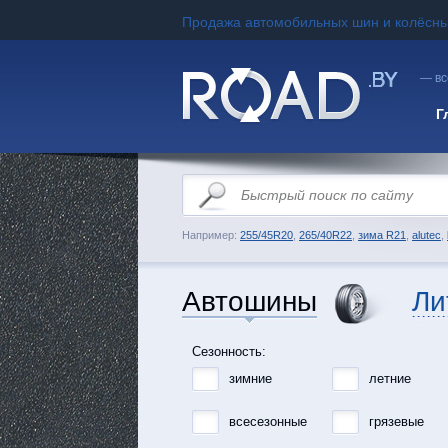
Продажа автомобильных шин и колёсны
— вс
Г
Например:
255/45R20
,
265/40R22
,
зима R21
,
alutec
,
Автошины
Ли
Сезонность:
зимние
летние
всесезонные
грязевые