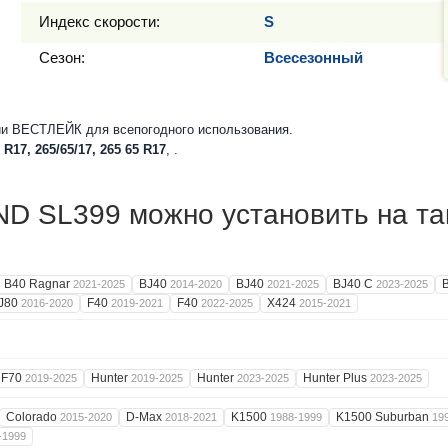
Индекс скорости:
S
Сезон:
Всесезонный
и ВЕСТЛЕЙК для всепогодного использования.
 R17, 265/65/17, 265 65 R17
, .
 SL399 можно установить на та
B40 Ragnar
BJ40
BJ40
BJ40 C
2021-2025
2014-2020
2021-2025
2023-2025
J80
F40
F40
X424
2016-2020
2019-2021
2022-2025
2015-2021
F70
Hunter
Hunter
Hunter Plus
2019-2025
2019-2025
2023-2025
2023-2025
Colorado
D-Max
K1500
K1500 Suburban
2015-2020
2018-2021
1988-1999
19
-1999