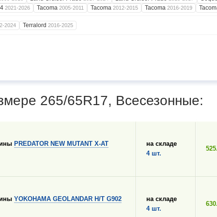
W4
Tacoma
Tacoma
Tacoma
Taco
2021-2026
2005-2011
2012-2015
2016-2019
Terralord
2-2024
2016-2025
змере 265/65R17, Всесезонные:
шины
PREDATOR NEW MUTANT X-AT
на складе
525
4 шт.
шины
YOKOHAMA GEOLANDAR H/T G902
на складе
630
4 шт.