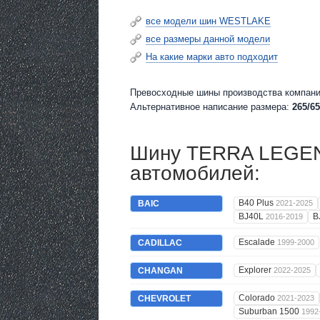
все модели шин WESTLAKE
все размеры данной модели
На какие марки авто подходит
Превосходные шины производства компани
Альтернативное написание размера:
265/65
Шину TERRA LEGEND
автомобилей:
B40 Plus
BAIC
2021-2025
BJ40L
B
2016-2019
Escalade
CADILLAC
1999-2000
Explorer
CHANGAN
2022-2025
Colorado
CHEVROLET
2021-2023
Suburban 1500
1992