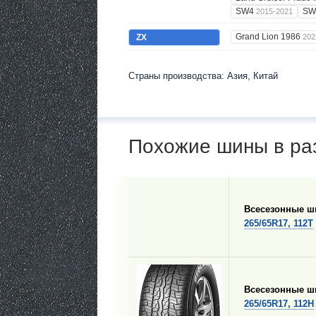
SW4
S
2015-2021
Grand Lion 1986
ZX
202
Страны производства: Азия, Китай
Похожие шины в ра
Всесезонные 
265/65R17, 112T
Всесезонные 
265/65R17, 112H