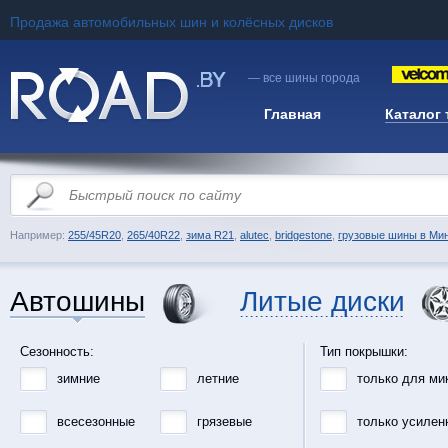
Продажа автомобильных шин и колёсных дисков
— все шины города
Главная
Каталог
Например:
255/45R20
,
265/40R22
,
зима R21
,
alutec
,
bridgestone
,
грузовые шины в Ми
Автошины
Литые диски
Сезонность:
Тип покрышки:
зимние
летние
только для ми
всесезонные
грязевые
только усилен