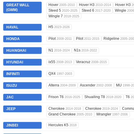
Hover
Hover H3
Hover H3
GREAT WALL
2005-2010
2010-2014
2
(GWM)
Steed 5
Steed 6
Wingle
2020-2025
2017-2020
2006
Wingle 7
2018-2025
H5
HAVAL
2023-2026
Pilot
Pilot
Ridgeline
HONDA
2008-2011
2011-2015
2005-20
N1
N1s
HUANGHAI
2016-2024
2016-2022
ix55
Veracruz
HYUNDAI
2008-2013
2006-2015
QX4
INFINITI
1997-2003
Alterra
Ascender
MU
ISUZU
2004-2009
2002-2008
1998-2
Frison T6
Shuailing T8
T6
JAC
2016-2025
2018-2020
2
Cherokee
Cherokee
Comma
JEEP
2014-2018
2019-2024
Grand Cherokee
Wrangler
2005-2010
1997-2006
Hercules K5
JINBEI
2018