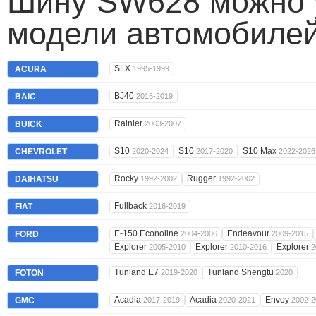
Шину SW628 можно у
модели автомобилей
SLX
ACURA
1995-1999
BJ40
BAIC
2016-2019
Rainier
BUICK
2003-2007
S10
S10
S10 Max
CHEVROLET
2020-2024
2017-2020
2022-2026
Rocky
Rugger
DAIHATSU
1992-2002
1992-2002
Fullback
FIAT
2016-2019
E-150 Econoline
Endeavour
FORD
2004-2006
2009-2015
Explorer
Explorer
Explorer
2005-2010
2010-2016
2
Tunland E7
Tunland Shengtu
FOTON
2019-2020
2020
Acadia
Acadia
Envoy
GMC
2017-2019
2020-2021
2002-2