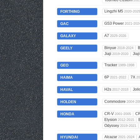
Tourneo Custom
202
Lingzhi M5
FORTHING
2020-202
GS3 Power
GAC
2021-202
A7
GALAXY
2025-2026
Binyue
B
GEELY
2018-2024
Jiaji
Jiaj
2019-2020
Tracker
GEO
1989-1998
6P
7X
HAIMA
2021-2022
20
H2s
Jol
HAVAL
2017-2018
Commodore
HOLDEN
2004-20
CR-V
C
HONDA
2001-2005
Elysion
2012-2015
Odyssey
2019-2021
Alcazar
HYUNDAI
2021-2024