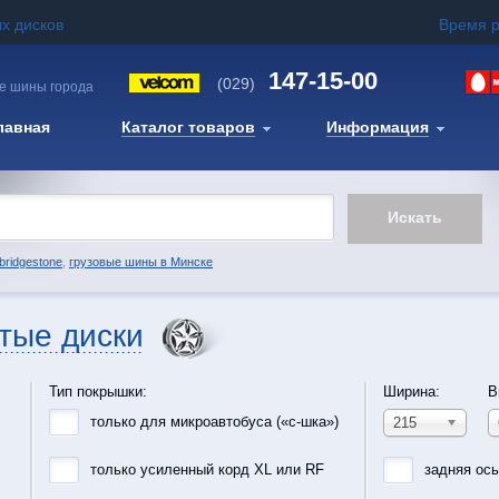
х дисков
Время 
147-15-00
(029)
е шины города
лавная
Каталог товаров
Информация
bridgestone
,
грузовые шины в Минске
тые диски
Тип покрышки:
Ширина:
В
только для микроавтобуса («с-шка»)
215
только усиленный корд XL или RF
задняя ос