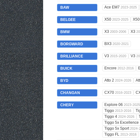
Ace EM7
BAW
2023-2025
X50
X5
BELGEE
2023-2025
X3
X3
BMW
2003-2006
20
BX3
BORGWARD
2020-2021
V3
V3
BRILLIANCE
2015-2020
20
Encore
BUICK
2012-2016
Atto 2
At
BYD
2024-2026
CX70
C
CHANGAN
2016-2023
Explore 06
CHERY
2023-2025
Tiggo
Ti
2013-2016
Tiggo 4
2024-2026
Tiggo 5x Excellence
Tiggo 5x Sport
2024-
Tiggo FL
2013-2016