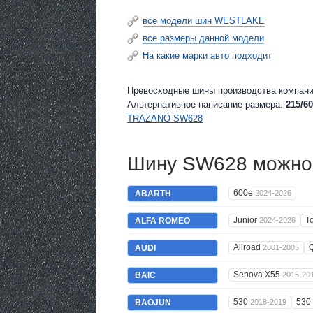
все модели шин WESTLAKE
все размеры данной модели
На какие марки авто подходит
Превосходные шины производства компан
Альтернативное написание размера:
215/60
TRAZANO SW628
Шину SW628 можно 
600e
ABARTH
2024-2026
Junior
T
ALFA ROMEO
2024-2026
Allroad
AUDI
2001-2005
Senova X55
BAIC
2015-20
530
530
BAOJUN
2018-2019