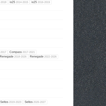
ix25
ix25
-2018
2014-2015
2016-2019
Compass
-2017
2017-2021
Renegade
Renegade
2018-2026
2022-2026
Seltos
Seltos
2019-2023
2026-2027