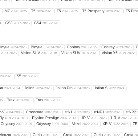
Transit Custom
Transit Custom
Transit Custom
3-2026
2012-2019
2018-2023
20
M7
T5
T5
T5 Prosperity
T5 Pro
5
2020-2025
2024-2025
2020-2025
2020-2023
GS3
GS4
4
2017-2025
2015-2020
inyue
Binyue L
Coolray
Coolray
C
2024-2025
2024-2025
2018-2025
2023-2025
i
Vision SUV
Vision SUV
Vision X6
2023-2025
2016-2018
2018-2020
2019-2022
S5
20-2025
2018-2022
ion
Jolion
Jolion Pro
Jolion S
2021-2024
2024-2026
2024-2025
2022-2024
Trax
Trax
05
2013-2016
2016-2021
R-V
Crossroad
e:N1
e:NP1
e:NP2
2004-2006
2007-2010
2022-2025
2022-2025
Elysion
Elysion Prestige
HR-V
HR-V
2004-2013
2007-2013
2021-2025
2023-2026
Odyssey
Odyssey
Vezel
XR-V
ZR
2020-2025
1999-2004
2022-2024
2022-2025
Alcazar
Creta
Creta
Creta
Creta
2024-2026
2015-2021
2022-2025
2019-2022
20