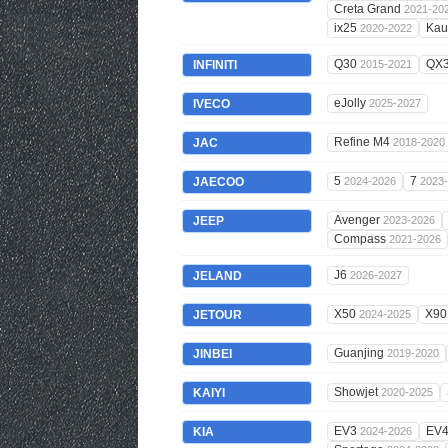
Creta Grand
2021-20
ix25
Kau
2020-2022
Q30
QX
INFINITI
2015-2021
eJolly
IVECO
2025-2027
Refine M4
JAC
2018-2020
5
7
JAECOO
2024-2026
2023
Avenger
JEEP
2023-2026
Compass
2021-2026
J6
JELAND
2026-2027
X50
X9
JETOUR
2024-2025
Guanjing
JINBEI
2019-2020
Showjet
KAIYI
2020-2025
EV3
EV
KIA
2024-2026