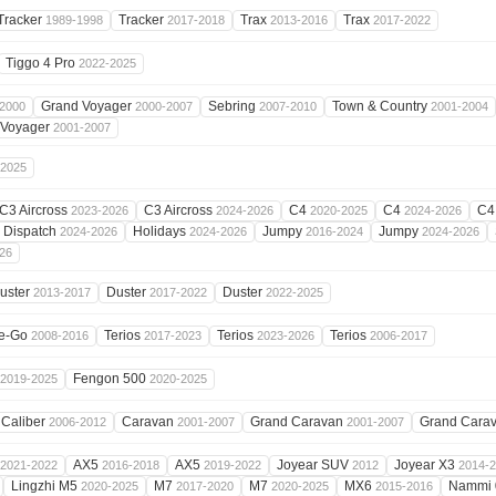
Tracker
Tracker
Trax
Trax
1989-1998
2017-2018
2013-2016
2017-2022
Tiggo 4 Pro
2022-2025
Grand Voyager
Sebring
Town & Country
2000
2000-2007
2007-2010
2001-2004
Voyager
2001-2007
-2025
C3 Aircross
C3 Aircross
C4
C4
C4
2023-2026
2024-2026
2020-2025
2024-2026
Dispatch
Holidays
Jumpy
Jumpy
2024-2026
2024-2026
2016-2024
2024-2026
26
uster
Duster
Duster
2013-2017
2017-2022
2022-2025
e-Go
Terios
Terios
Terios
2008-2016
2017-2023
2023-2026
2006-2017
Fengon 500
2019-2025
2020-2025
Caliber
Caravan
Grand Caravan
Grand Cara
2006-2012
2001-2007
2001-2007
AX5
AX5
Joyear SUV
Joyear X3
2021-2022
2016-2018
2019-2022
2012
2014-
Lingzhi M5
M7
M7
MX6
Nammi
2020-2025
2017-2020
2020-2025
2015-2016