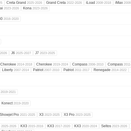
Creta Grand
Grand Creta
iLoad
iMax
25
2025-2026
2022-2026
2008-2018
2008
ai
Kona
2023-2026
2023-2026
30
2016-2020
J6
J7
-2026
2025-2027
2023-2025
Cherokee
Cherokee
Compass
Compass
2014-2018
2019-2024
2006-2010
2011
Liberty
Patriot
Patriot
Renegade
2007-2014
2007-2010
2011-2017
2014-2022
0
2019-2021
Konect
2019-2020
Showjet Pro
X3
X3 Pro
2021-2025
2023-2025
2023-2025
4
KX3
KX3
KX3
Seltos
2025-2026
2015-2016
2017-2020
2020-2024
2023-2026