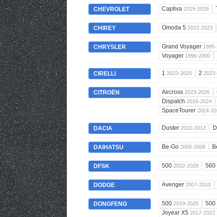
Captiva
CHEVROLET
2019-2026
Omoda 5
CHIREY
2022-2023
Grand Voyager
CHRYSLER
1995-
Voyager
1996-2000
1
2
CIRELLI
2023-2025
2023
Aircross
CITROËN
2023-2026
Dispatch
2016-2024
SpaceTourer
2024-20
Duster
D
DACIA
2010-2013
Be-Go
B
DAIHATSU
2006-2008
500
560
DFSK
2022-2026
Avenger
DODGE
2007-2010
500
500
DONGFENG
2019-2025
Joyear X5
2017-2022