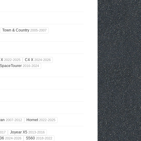
Town & Country
2005-2007
 X
C4 X
2022-2025
2024-2026
SpaceTourer
2016-2024
van
Hornet
2007-2012
2022-2025
Joyear X5
2017
2013-2016
 06
S560
2024-2026
2018-2022