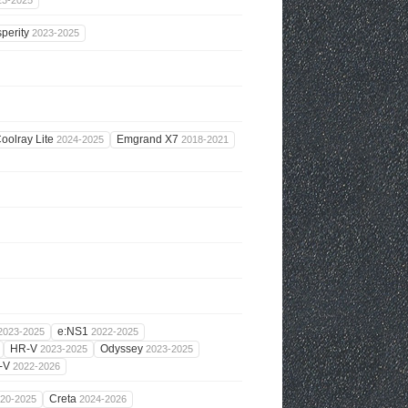
23-2025
sperity
2023-2025
oolray Lite
Emgrand X7
2024-2025
2018-2021
e:NS1
2023-2025
2022-2025
HR-V
Odyssey
2023-2025
2023-2025
-V
2022-2026
Creta
20-2025
2024-2026