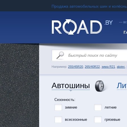
Продажа автомобильных шин и колёсны
— вс
Г
Например:
255/45R20
,
265/40R22
,
зима R21
,
alutec
,
Автошины
Ли
Сезонность:
зимние
летние
всесезонные
грязевые