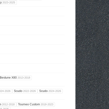
ty
2023-2025
Bestune X80
2013-2018
Scudo
Scudo
024-2026
2022-2026
2024-2026
om
Tourneo Custom
2012-2018
2018-2023