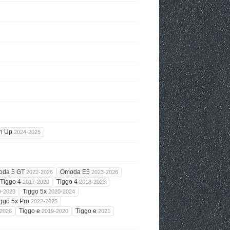
n Up
2024-2025
oda 5 GT
Omoda E5
2022-2026
2023-2026
Tiggo 4
Tiggo 4
2017-2020
2018-2023
Tiggo 5x
9-2023
2020-2024
ggo 5x Pro
2022-2025
Tiggo e
Tiggo e
2026
2019-2020
2021