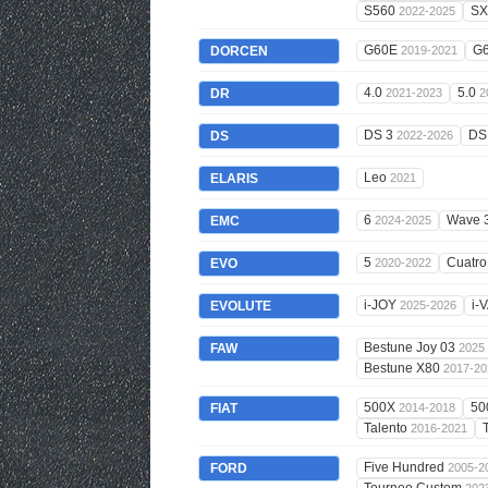
S560
S
2022-2025
G60E
G
DORCEN
2019-2021
4.0
5.0
DR
2021-2023
2
DS 3
DS
DS
2022-2026
Leo
ELARIS
2021
6
Wave 
EMC
2024-2025
5
Cuatr
EVO
2020-2022
i-JOY
i-
EVOLUTE
2025-2026
Bestune Joy 03
FAW
2025
Bestune X80
2017-20
500X
50
FIAT
2014-2018
Talento
2016-2021
Five Hundred
FORD
2005-2