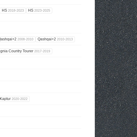
HS
HS
2018-2023
2023-2025
Qashqai+2
Qashqai+2
2008-2010
2010-2013
ignia Country Tourer
2017-2019
Kaptur
2020-2022