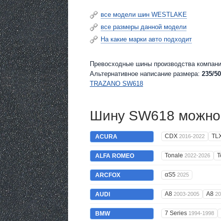
все модели шин WESTLAKE
все размеры данной модели
На какие марки авто подходит
Превосходные шины производства компан
Альтернативное написание размера:
235/50
TRAZANO SW618
Шину SW618 можно 
CDX
TL
ACURA
2016-2022
Tonale
T
ALFA ROMEO
2022-2026
αS5
ARCFOX
2025
A8
A8
AUDI
2003-2005
20
7 Series
BMW
1994-1998