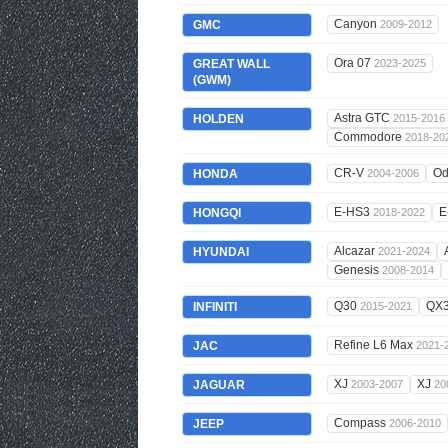
Canyon
GMC
2009-2012
Ora 07
GREAT WALL
2023-2025
(GWM)
Astra GTC
HOLDEN
2015-2016
Commodore
2018-20
CR-V
Od
HONDA
2004-2006
E-HS3
E
HONGQI
2018-2022
Alcazar
HYUNDAI
2021-2024
Genesis
2008-2014
Q30
QX
INFINITI
2015-2021
Refine L6 Max
JAC
2021-
XJ
XJ
JAGUAR
2003-2007
20
Compass
JEEP
2006-2010