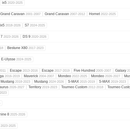
ix5
2020-2025
Grand Caravan
Grand Caravan
Hornet
2001-2007
2007-2012
2022-2025
ix5
S7
2018-2026
2024-2025
 7
DS 9
2023-2026
2020-2026
Bestune X80
18
2017-2023
E-Ulysse
2024-2025
Escape
Escape
Five Hundred
Galaxy
2011
2013-2016
2017-2019
2005-2007
2
ga
Maverick
Mondeo
Mondeo
Mu
2016-2019
2004-2007
2022-2025
2026-2027
Mustang
Mustang
S-MAX
S-MAX
2018-2023
2024-2026
2015-2019
2019-2023
aurus
Territory
Tourneo Custom
Tourneo Cus
2026-2027
2019-2023
2012-2018
2023
5
hine 8
2025-2026
i
2023-2025