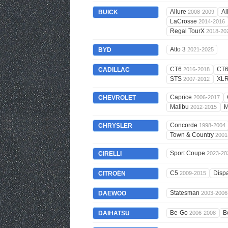
Allure
Al
BUICK
2008-2009
LaCrosse
2014-2016
Regal TourX
2018-20
Atto 3
BYD
2021-2025
CT6
CT
CADILLAC
2016-2018
STS
XL
2007-2012
Caprice
CHEVROLET
2006-2017
Malibu
M
2012-2015
Concorde
CHRYSLER
1998-2004
Town & Country
2001
Sport Coupe
CIRELLI
2023-20
C5
Disp
CITROËN
2009-2015
Statesman
DAEWOO
2003-2006
Be-Go
B
DAIHATSU
2006-2008