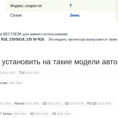
Индекс скорости:
T
Сезон:
Зима
ии ВЕСТЛЕЙК для зимнего использования.
 R18, 235/50/18, 235 50 R18
, . Эта модель протектора выпускается такж
установить на такие модели авт
X
TLX
2021-2023
2024-2025
onale
2025-2026
Allroad
Q3
Q3
RS Q3
07-2009
2003-2005
2011-2015
2014-2019
2013-2014
7 Series
X3
X3
1998-2001
2003-2006
2006-2010