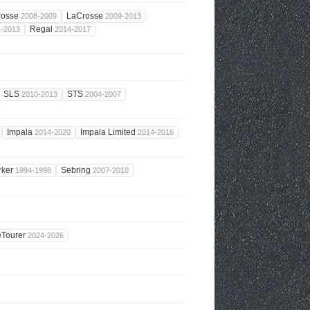
rosse
LaCrosse
2008-2009
2009-2013
Regal
1-2013
2014-2017
SLS
STS
2010-2013
2004-2007
Impala
Impala Limited
2014-2020
2014-2016
rker
Sebring
1994-1998
2007-2010
eTourer
2024-2026