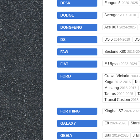
Fengon 5
DFSK
2020-2025
Avenger
DODGE
2007-2010
Ace 007
DONGFENG
2024-2025
DS 6
DS
DS
2014-2019
Bestune X80
FAW
2013-20
E-Ulysse
FIAT
2022-2024
Crown Victoria
FORD
2003-
Kuga
Ku
2012-2016
Mustang
2015-2017
Taurus
T
2022-2025
Transit Custom
2018-
Xinghai S7
FORTHING
2024-202
E8
Stars
GALAXY
2024-2026
Jiaji
Jiaj
GEELY
2019-2020