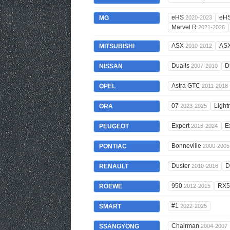
eHS
eH
MG
2020-2023
Marvel R
2021-2026
ASX
AS
MITSUBISHI
2010-2012
Dualis
D
NISSAN
2007-2010
Astra GTC
OPEL
2011-2018
07
Light
ORA
2023-2025
Expert
E
PEUGEOT
2016-2024
Bonneville
PONTIAC
2000-2005
Duster
D
RENAULT
2010-2016
950
RX
ROEWE
2012-2015
#1
SMART
2022-2025
Chairman
SSANGYONG
2004-2007