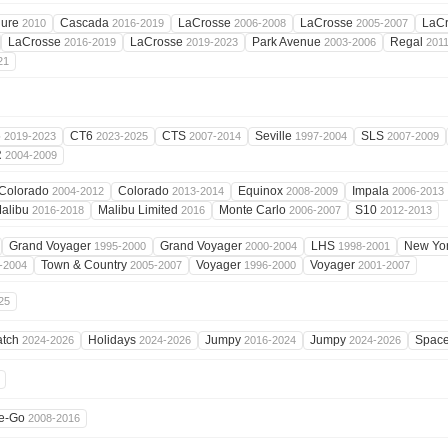
lure
Cascada
LaCrosse
LaCrosse
LaC
2010
2016-2019
2006-2008
2005-2007
LaCrosse
LaCrosse
Park Avenue
Regal
2016-2019
2019-2023
2003-2006
201
21
6
CT6
CTS
Seville
SLS
2019-2023
2023-2025
2007-2014
1997-2004
2007-2009
R
2004-2009
Colorado
Colorado
Equinox
Impala
2004-2012
2013-2014
2008-2009
2006-2013
alibu
Malibu Limited
Monte Carlo
S10
2016-2018
2016
2006-2007
2012-2013
Grand Voyager
Grand Voyager
LHS
New Yo
1995-2000
2000-2004
1998-2001
Town & Country
Voyager
Voyager
-2004
2005-2007
1996-2000
2001-2007
25
atch
Holidays
Jumpy
Jumpy
Spac
2024-2026
2024-2026
2016-2024
2024-2026
e-Go
2008-2016