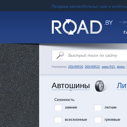
Продажа автомобильных шин и колёсны
— вс
Г
Например:
255/45R20
,
265/40R22
,
зима R21
,
alutec
,
Автошины
Ли
Сезонность:
зимние
летние
всесезонные
грязевые