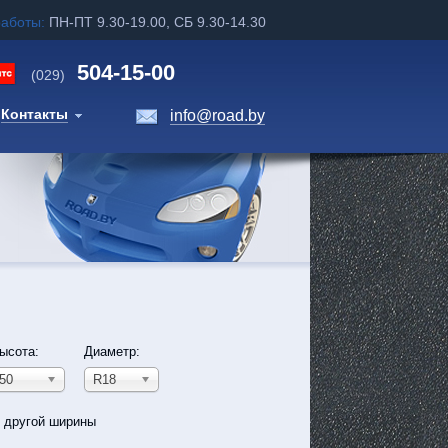
работы:
ПН-ПТ 9.30-19.00, СБ 9.30-14.30
504-15-00
(029)
Контакты
info@road.by
ысота:
Диаметр:
50
R18
ь другой ширины