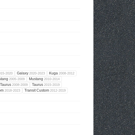
Galaxy
Kuga
015-2020
2020-2023
2008-2012
stang
Mustang
2005-2009
2010-2014
Taurus
Taurus
2008-2009
2015-2019
tom
Transit Custom
2018-2023
2012-2019