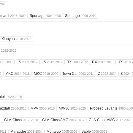
2018
manti
Sportage
Sportage
2007-2009
2004-2008
2009-2010
Xiaoyao
2018-2022
1
2022-2026
LS
LS
RX
RX
UX
006-2009
2009-2012
2012-2017
2009-2012
2012-2015
2018-
MKC
MKC
Town Car
Z
Z
0
2014-2018
2019-2020
2003-2011
2022-2024
2024-
ibli
2020-2025
azda8
MPV
MX-30
Proceed Levante
2006-2016
2006-2010
2020-2025
1998-200
GLA-Class
GLA-Class AMG
GLA-Class AMG
2017-2020
2014-2017
2017-2020
Marauder
Montego
Sable
2011
2003-2004
2005-2009
2008-2009