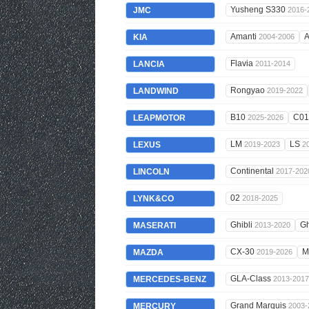
Yusheng S330
JMC
2016-
Amanti
A
KIA
2004-2006
Flavia
LANCIA
2011-2014
Rongyao
LANDWIND
2019-2022
B10
C0
LEAPMOTOR
2025-2026
LM
LS
LEXUS
2019-2023
2
Continental
LINCOLN
2017-202
02
LYNK&CO
2018-2025
Ghibli
Gh
MASERATI
2013-2020
CX-30
M
MAZDA
2019-2026
GLA-Class
MERCEDES-BENZ
2013-2017
Grand Marquis
MERCURY
2003-