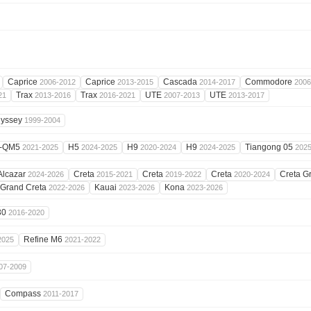
Caprice
Caprice
Cascada
Commodore
2006-2012
2013-2015
2014-2017
2006
Trax
Trax
UTE
UTE
21
2013-2016
2016-2021
2007-2013
2013-2017
yssey
1999-2004
-QM5
H5
H9
H9
Tiangong 05
2021-2025
2024-2025
2020-2024
2024-2025
202
Alcazar
Creta
Creta
Creta
Creta G
2024-2026
2015-2021
2019-2022
2020-2024
Grand Creta
Kauai
Kona
2022-2026
2023-2026
2023-2026
30
2016-2020
Refine M6
2025
2021-2022
07-2009
Compass
2011-2017