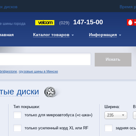
х дисков
Время 
147-15-00
(029)
е шины города
лавная
Каталог товаров
Информация
bridgestone
,
грузовые шины в Минске
тые диски
Тип покрышки:
Ширина:
В
только для микроавтобуса («с-шка»)
235
только усиленный корд XL или RF
задняя ос