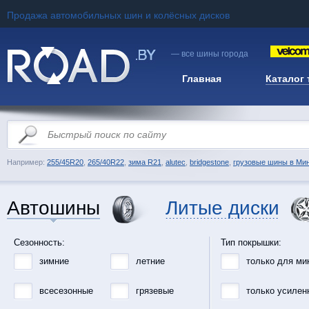
Продажа автомобильных шин и колёсных дисков
— все шины города
Главная
Каталог
Например:
255/45R20
,
265/40R22
,
зима R21
,
alutec
,
bridgestone
,
грузовые шины в Ми
Автошины
Литые диски
Сезонность:
Тип покрышки:
зимние
летние
только для ми
всесезонные
грязевые
только усилен