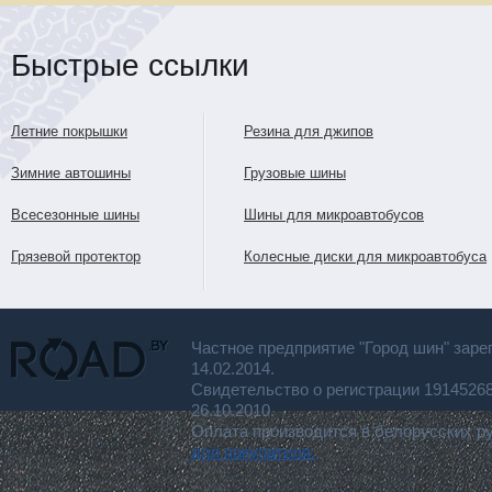
Быстрые ссылки
Летние покрышки
Резина для джипов
Зимние автошины
Грузовые шины
Всесезонные шины
Шины для микроавтобусов
Грязевой протектор
Колесные диски для микроавтобуса
Частное предприятие "Город шин" заре
14.02.2014.
Свидетельство о регистрации 191452
26.10.2010.
Оплата производится в белорусских р
для покупателя.