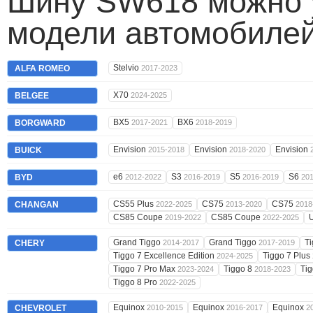
Шину SW618 можно у
модели автомобилей
Stelvio
ALFA ROMEO
2017-2023
X70
BELGEE
2024-2025
BX5
BX6
BORGWARD
2017-2021
2018-2019
Envision
Envision
Envision
BUICK
2015-2018
2018-2020
e6
S3
S5
S6
BYD
2012-2022
2016-2019
2016-2019
201
CS55 Plus
CS75
CS75
CHANGAN
2022-2025
2013-2020
2018
CS85 Coupe
CS85 Coupe
2019-2022
2022-2025
Grand Tiggo
Grand Tiggo
T
CHERY
2014-2017
2017-2019
Tiggo 7 Excellence Edition
Tiggo 7 Plus
2024-2025
Tiggo 7 Pro Max
Tiggo 8
Ti
2023-2024
2018-2023
Tiggo 8 Pro
2022-2025
Equinox
Equinox
Equinox
CHEVROLET
2010-2015
2016-2017
2