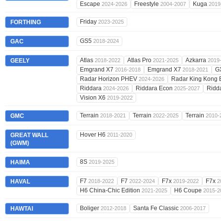
Escape
Freestyle
Kuga
2024-2026
2004-2007
2019
Friday
FORTHING
2023-2025
GS5
GAC
2018-2024
Atlas
Atlas Pro
Azkarra
GEELY
2018-2022
2021-2025
2019
Emgrand X7
Emgrand X7
G
2016-2018
2018-2021
Radar Horizon PHEV
Radar King Kong
2024-2026
Riddara
Riddara Econ
Ridd
2024-2026
2025-2027
Vision X6
2019-2022
Terrain
Terrain
Terrain
GMC
2018-2021
2022-2025
2010-
Hover H6
GREAT WALL
2011-2020
(GWM)
8S
HAIMA
2019-2025
F7
F7
F7x
F7x
HAVAL
2018-2022
2022-2024
2019-2022
2
H6 China-Chic Edition
H6 Coupe
2021-2025
2015-2
Boliger
Santa Fe Classic
HAWTAI
2012-2018
2006-2017