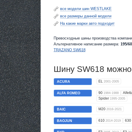
все модели шин WESTLAKE
все размеры данной модели
На какие марки авто подходит
Превосходные шины производства компан
Альтернативное написание размера:
195/60
TRAZANO SW618
Шину SW618 можно 
EL
ACURA
2001-2005
90
Alfet
ALFA ROMEO
1984-1988
Spider
1995-2005
M20
BAIC
2016-2021
610
630
BAOJUN
2014-2019