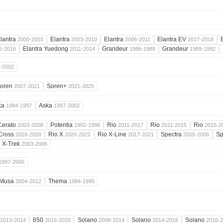
lantra
Elantra
Elantra
Elantra EV
2000-2003
2003-2010
2006-2011
2017-2018
Elantra Yuedong
Grandeur
Grandeur
5-2016
2011-2014
1986-1989
1989-1992
-2002
oren
Soren+
2007-2021
2021-2025
ka
Aska
1994-1997
1997-2002
Cerato
Potentia
Rio
Rio
Rio
2003-2008
1992-1998
2011-2017
2011-2015
2015-2
Cross
Rio X
Rio X-Line
Spectra
Sp
2018-2020
2020-2022
2017-2021
2005-2006
X-Trek
2003-2006
1997-2006
Musa
Thema
2004-2012
1984-1995
650
Solano
Solano
Solano
2013-2014
2016-2020
2008-2014
2014-2016
2016-