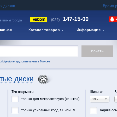
х дисков
Время 
147-15-00
(029)
е шины города
лавная
Каталог товаров
Информация
bridgestone
,
грузовые шины в Минске
тые диски
Тип покрышки:
Ширина:
В
только для микроавтобуса («с-шка»)
195
только усиленный корд XL или RF
задняя ос