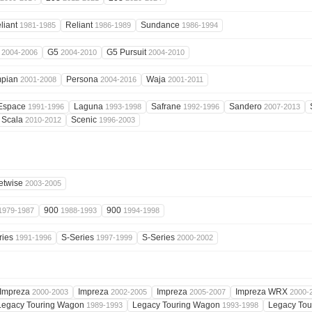
liant
Reliant
Sundance
1981-1985
1986-1989
1986-1994
4
G5
G5 Pursuit
2004-2006
2004-2010
2004-2010
mpian
Persona
Waja
2001-2008
2004-2016
2001-2011
Espace
Laguna
Safrane
Sandero
1991-1996
1993-1998
1992-1996
2007-2013
Scala
Scenic
2010-2012
1996-2003
etwise
2003-2005
900
900
1979-1987
1988-1993
1994-1998
ries
S-Series
S-Series
1991-1996
1997-1999
2000-2002
Impreza
Impreza
Impreza
Impreza WRX
2000-2003
2002-2005
2005-2007
2000-
Legacy Touring Wagon
Legacy Touring Wagon
Legacy To
1989-1993
1993-1998