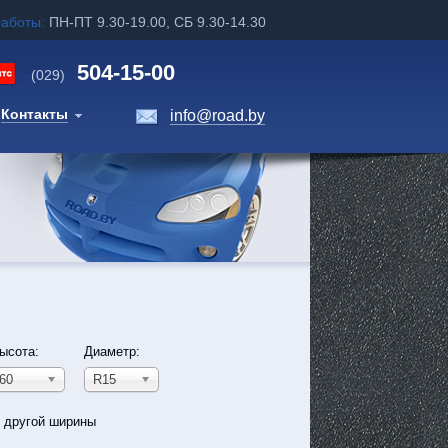
работы:
ПН-ПТ 9.30-19.00, СБ 9.30-14.30
504-15-00
(029)
Контакты
info@road.by
ысота:
Диаметр:
60
R15
ь другой ширины