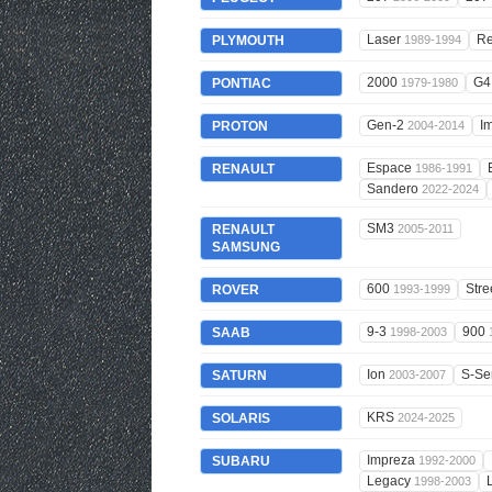
Laser
Re
PLYMOUTH
1989-1994
2000
G
PONTIAC
1979-1980
Gen-2
I
PROTON
2004-2014
Espace
RENAULT
1986-1991
Sandero
2022-2024
SM3
RENAULT
2005-2011
SAMSUNG
600
Stre
ROVER
1993-1999
9-3
900
SAAB
1998-2003
Ion
S-Se
SATURN
2003-2007
KRS
SOLARIS
2024-2025
Impreza
SUBARU
1992-2000
Legacy
1998-2003