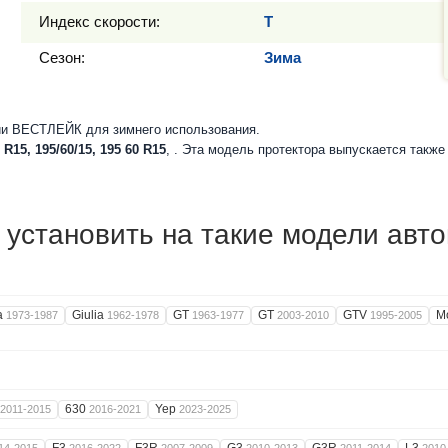
Индекс скорости:
T
Сезон:
Зима
ии ВЕСТЛЕЙК для зимнего использования.
 R15, 195/60/15, 195 60 R15
, . Эта модель протектора выпускается такж
установить на такие модели авт
ta
Giulia
GT
GT
GTV
M
1973-1987
1962-1978
1963-1977
2003-2010
1995-2005
630
Yep
2011-2015
2016-2021
2023-2025