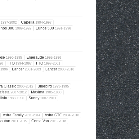
6
Capella
1997-2002
1994-1997
unos 300
Eunos 500
1989-1992
1991-1996
ipse
Emeraude
1990-1995
1992-1996
FTO
FTO
96
1994-1997
1997-2001
Lancer
Lancer
-1996
2001-2003
2003-2010
ra Classic
Bluebird
2006-2012
1993-1995
afesta
Maxima
2007-2012
1985-1988
ilvia
Sunny
1988-1990
2007-2011
Astra Family
Astra GTC
2011-2014
2004-2010
sa Van
Corsa Van
2011-2015
2015-2018