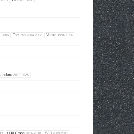
L3
-2015
2016-2022
Tacuma
Vectra
4-2008
2004-2008
1994-1996
Sandero
2022-2025
H30 Cross
S30
13
2014-2018
2009-2013