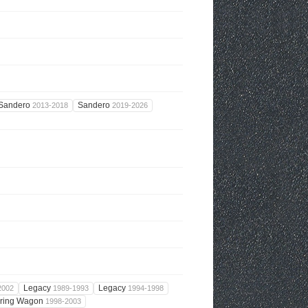
Sandero
Sandero
2013-2018
2019-2026
Legacy
Legacy
2002
1989-1993
1994-1998
uring Wagon
1998-2003