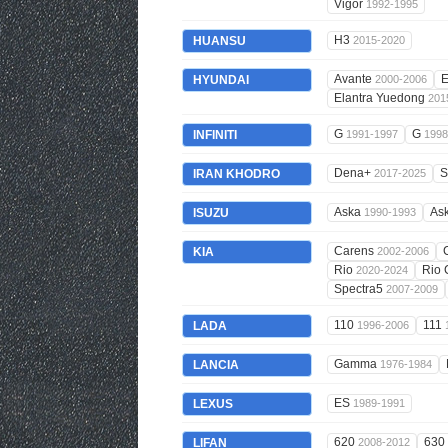
Vigor
1992-1995
H3
HUANSU
2015-2020
Avante
E
HYUNDAI
2000-2006
Elantra Yuedong
201
G
G
INFINITI
1991-1997
1998
Dena+
S
IRAN KHODRO
2017-2025
Aska
As
ISUZU
1990-1993
Carens
KIA
2002-2006
Rio
Rio 
2020-2024
Spectra5
2007-2009
110
111
LADA
1996-2006
Gamma
LANCIA
1976-1984
ES
LEXUS
1989-1991
620
630
LIFAN
2008-2012