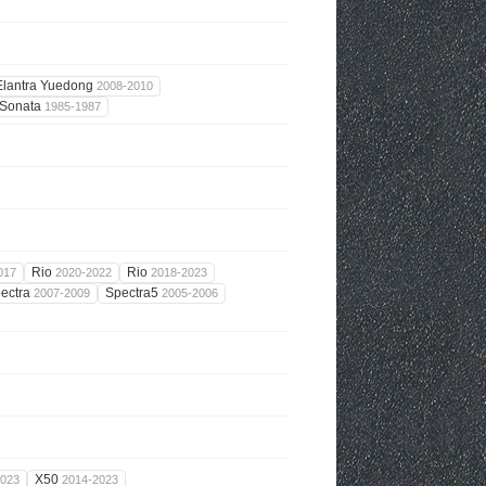
Elantra Yuedong
2008-2010
Sonata
1985-1987
Rio
Rio
017
2020-2022
2018-2023
ectra
Spectra5
2007-2009
2005-2006
X50
2023
2014-2023