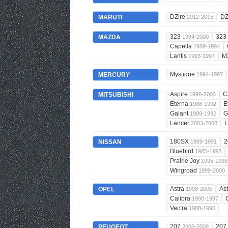
DZire
DZ
MARUTI
2012-2015
323
323
MAZDA
1994-2000
Capella
1989-1994
Lantis
M
1993-1997
Mystique
MERCURY
1994-1997
Aspire
C
MITSUBISHI
1998-2003
Eterna
E
1988-1992
Galant
G
1989-1992
Lancer
2003-2008
180SX
2
NISSAN
1989-1991
Bluebird
1985-1992
Prairie Joy
1995-1998
Wingroad
1999-2000
Astra
As
OPEL
1998-2005
Calibra
1990-1997
Vectra
1988-1995
207
207
PEUGEOT
2006-2009