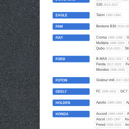
S30
2013-2017
Talon
EAGLE
1990-1994
Bestune B30
FAW
2016-20
Croma
G
FIAT
1985-1996
Multipla
1998-2004
Qubo
St
2016-2021
B-MAX
FORD
2012-2017
Fiesta
Fi
2017-2022
Mondeo
1996-2000
Gratour im6
FOTON
2017-202
FC
GC7
GEELY
2006-2011
Apollo
A
HOLDEN
1989-1992
Accord
A
HONDA
1989-1994
Ascot
As
1993-1997
Freed
In
2008-2015