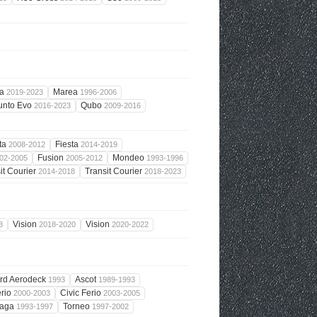
ea
Marea
2019-2023
1996-2006
unto Evo
Qubo
2016-2023
2009-2016
ta
Fiesta
2008-2012
2014-2019
Fusion
Mondeo
02-2005
2005-2012
1993-1996
it Courier
Transit Courier
2014-2018
2018-2023
Vision
Vision
8
2018-2020
2020-2022
rd Aerodeck
Ascot
1993
1989-1993
erio
Civic Ferio
2000-2003
2003-2005
faga
Torneo
1993-1997
1997-2002