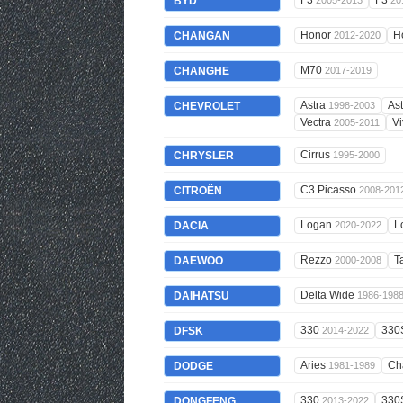
F3
F3
BYD
2005-2013
20
Honor
H
CHANGAN
2012-2020
M70
CHANGHE
2017-2019
Astra
As
CHEVROLET
1998-2003
Vectra
V
2005-2011
Cirrus
CHRYSLER
1995-2000
C3 Picasso
CITROËN
2008-201
Logan
L
DACIA
2020-2022
Rezzo
T
DAEWOO
2000-2008
Delta Wide
DAIHATSU
1986-198
330
330
DFSK
2014-2022
Aries
Ch
DODGE
1981-1989
330
330
DONGFENG
2013-2022