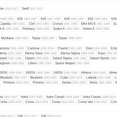
ire
Swift
2015-2017
2011-2017
626
626
626
626
62
1998-2004
1983-1987
1987-1992
1992-1997
1998-2002
Capella
Clef
Cronos
Efini MS-6
E
1997-2001
1992-1994
1991-1995
1991-1994
X-6
Premacy
Xedos 6
Xedos 6
1992-1998
1999-2005
1992-1994
1994-1999
Mystique
Topaz
Topaz
1998-2000
1983-1987
1988-1994
arisma
Carisma
Chariot
Dion
Ecl
1995-1999
2000-2004
1991-1997
2000-2006
terna
Eterna Sava
Eterna Sigma
Expo
1992-1996
1988-1992
1988-1990
1992-19
alant
Galant
Galant Sigma
Galant Sports
1992-1996
1996-2005
1988-1990
1994
Legnum
Libero
Space Wagon
1996-2002
1992-2002
1991-1998
00SX
240SX
240SX
Almera
Alme
1988-1993
1989-1994
1995-1998
2000-2006
Bluebird
Bluebird
Cube
Lafesta
L
1995-1997
1996-2001
2009-2014
2004-2006
Primera
Primera
Sentra
Silvia
S
1995-2000
1999-2002
2000-2006
1983-1988
tra
Astra
Astra Classic
Astra Classic
2004-2007
2007-2009
2004-2009
2008-2014
Corsa
Corsa
Corsa
Corsa Van
Cor
2006-2010
2010-2011
2011-2014
2006-2011
208
208
2009-2014
2012-2021
2020-2024