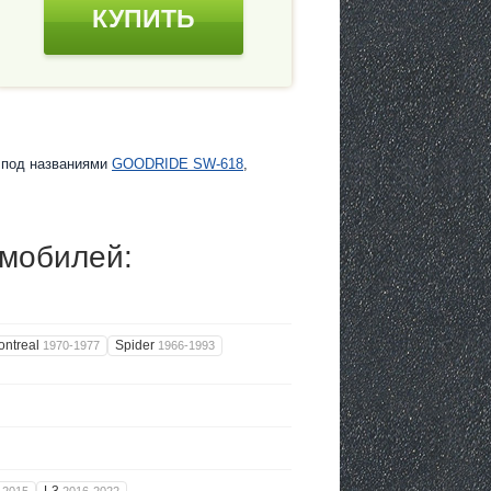
КУПИТЬ
е под названиями
GOODRIDE SW-618
,
омобилей:
ontreal
Spider
1970-1977
1966-1993