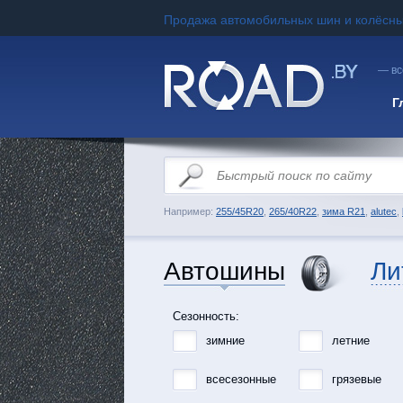
Продажа автомобильных шин и колёсны
— вс
Г
Например:
255/45R20
,
265/40R22
,
зима R21
,
alutec
,
Автошины
Ли
Сезонность:
зимние
летние
всесезонные
грязевые