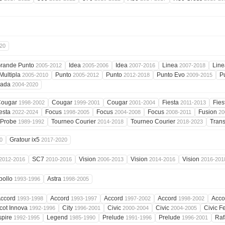
20
rande Punto
Idea
Idea
Linea
Lin
2005-2012
2005-2006
2007-2016
2007-2018
Multipla
Punto
Punto
Punto Evo
P
2005-2010
2005-2012
2012-2018
2009-2015
rada
2004-2020
Cougar
Cougar
Cougar
Fiesta
Fies
1998-2002
1999-2001
2001-2004
2011-2013
esta
Focus
Focus
Focus
Fusion
2022-2024
1998-2005
2004-2008
2008-2011
20
Probe
Tourneo Courier
Tourneo Courier
Trans
1989-1992
2014-2018
2018-2023
Gratour ix5
0
2017-2020
SC7
Vision
Vision
Vision
2012-2016
2010-2016
2006-2013
2014-2016
2016-201
pollo
Astra
1993-1996
1998-2005
ccord
Accord
Accord
Accord
Acco
1993-1998
1993-1997
1997-2002
1998-2002
cot Innova
City
Civic
Civic
Civic F
1992-1996
1996-2001
2000-2004
2004-2005
spire
Legend
Prelude
Prelude
Ra
1992-1995
1985-1990
1991-1996
1996-2001