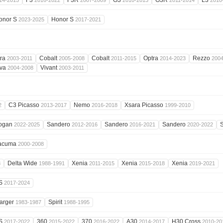
F3
F3R
G3
G3R
L3
14-2015
2016-2022
2007-2009
2010-2013
2011-2014
2010
onor S
Honor S
2023-2025
2017-2021
tra
Cobalt
Cobalt
Optra
Rezzo
2003-2011
2005-2008
2011-2015
2014-2023
200
iva
Vivant
2004-2008
2003-2011
C3 Picasso
Nemo
Xsara Picasso
2
2013-2017
2016-2018
1999-2010
ogan
Sandero
Sandero
Sandero
2022-2025
2012-2016
2016-2021
2020-2022
acuma
2000-2008
Delta Wide
Xenia
Xenia
Xenia
8
1988-1991
2011-2015
2015-2018
2019-2021
S
2017-2024
arger
Spirit
1983-1987
1988-1995
S
360
370
A30
H30 Cross
2017-2022
2015-2022
2016-2022
2014-2017
2010-20