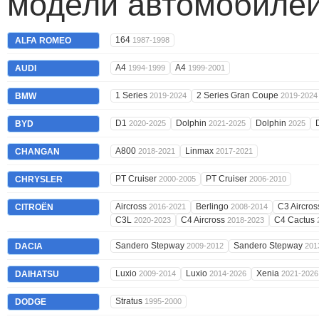
модели автомобилей
164
ALFA ROMEO
1987-1998
A4
A4
AUDI
1994-1999
1999-2001
1 Series
2 Series Gran Coupe
BMW
2019-2024
2019-2024
D1
Dolphin
Dolphin
BYD
2020-2025
2021-2025
2025
A800
Linmax
CHANGAN
2018-2021
2017-2021
PT Cruiser
PT Cruiser
CHRYSLER
2000-2005
2006-2010
Aircross
Berlingo
C3 Aircro
CITROËN
2016-2021
2008-2014
C3L
C4 Aircross
C4 Cactus
2020-2023
2018-2023
Sandero Stepway
Sandero Stepway
DACIA
2009-2012
201
Luxio
Luxio
Xenia
DAIHATSU
2009-2014
2014-2026
2021-2026
Stratus
DODGE
1995-2000