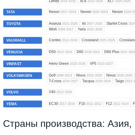
Landy
XL6
XL7
2014-2016
2022-2026
2020-2026
Nexon
Nexon
Nexon
TATA
2017-2019
2020-2024
2024-2
Avanza
Ist
Starlet Cross
TOYOTA
2021-2026
2007-2016
202
Wish
Yaris
2009-2017
2022-2026
Combo
Crossland
Crosslan
VAUXHALL
2012-2018
2021-2025
D50
D60
D60 Plus
VENUCIA
2012-2016
2018-2021
2021-202
Herio Green
VF5
VINFAST
2023-2026
2023-2027
Golf
Nivus
Nivus
VOLKSWAGEN
2008-2013
2020-2025
2025-2026
T-Cross
Tacqua
Taigo
2024-2027
2020-2024
2021-
V40
VOLVO
2012-2016
EC30
F10
F12
YEMA
2017-2018
2011-2012
2012-2014
Страны производства: Азия,