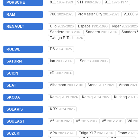
911
911
911
PORSCHE
1967-1969
1969-1973
1973-1977
700
ProMaster City
V1000
RAM
2020-2025
2015-2023
2
Clio
Espace
Kiger
RENAULT
2025-2026
1991-1996
2021-2025
Sandero
Sandero
Sandero 
2013-2018
2019-2026
Twingo E-Tech
2026
D6
ROEWE
2024-2025
Ion
L-Series
SATURN
2003-2006
2000-2005
xD
SCION
2007-2014
Alhambra
Arona
Arona
SEAT
2000-2010
2017-2021
2021
Kamiq
Kamiq
Kushaq
SKODA
2019-2024
2024-2027
2021-
KRX
SOLARIS
2024-2025
A5
V5
V5
V6
SOUEAST
2018-2023
2015-2017
2012-2015
20
APV
Ertiga XL7
Fronx
SUZUKI
2020-2026
2020-2026
2023-