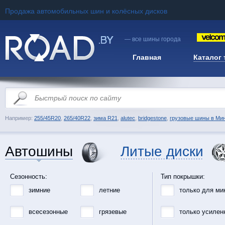
Продажа автомобильных шин и колёсных дисков
— все шины города
Главная
Каталог
Например:
255/45R20
,
265/40R22
,
зима R21
,
alutec
,
bridgestone
,
грузовые шины в Ми
Автошины
Литые диски
Сезонность:
Тип покрышки:
зимние
летние
только для ми
всесезонные
грязевые
только усилен