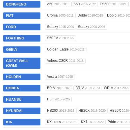
A60
A60
ES500
DONGFENG
2012-2015
2016-2022
2018-2021
Croma
Doblo
Doblo
FIAT
2005-2011
2010-2015
2015-20
Galaxy
Galaxy
FORD
1995-2000
2000-2006
S50EV
FORTHING
2020-2025
Golden Eagle
GEELY
2010-2011
Voleex C20R
GREAT WALL
2011-2013
(GWM)
Vectra
HOLDEN
1997-1998
BR-V
BR-V
WR-V
HONDA
2016-2020
2019-2023
2017-2025
H3F
HUANSU
2016-2020
HB20X
HB20X
HB20X
HYUNDAI
2013-2018
2018-2020
2020
KX cross
KX1
Pride
KIA
2017-2021
2018-2022
2011-20