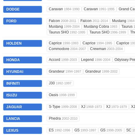
Caravan
Caravan
Grand Ca
DODGE
1984-1990
1991-1995
Falcon
Falcon
Mustang
FORD
2008-2011
2011-2014
1964
Mustang
Mustang Cobra
Taurus
1999-2004
1993
Taurus SHO
Taurus SHO
Th
1992-1995
1996-1999
Caprice
Caprice
Caprice
HOLDEN
1990-1993
1994-1995
19
Commodore
Crewman
2004-2007
2003-2004
Accord
Legend
Odyssey Pre
HONDA
1998-2003
1996-2004
Grandeur
Grandeur
HYUNDAI
1994-1997
1998-2002
J30
INFINITI
1992-1997
Oasis
ISUZU
1998-1999
S-Type
XJ
XJ
X
JAGUAR
1999-2008
1968-1973
1973-1979
Phedra
LANCIA
2002-2010
ES
GS
GS
SC
LEXUS
1992-1996
1993-1997
1998-2005
1