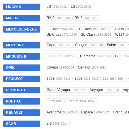
LS
LS
LINCOLN
2000-2002
2003-2006
RX-8
RX-8
MAZDA
2003-2008
2008-2012
C-Class
E-Class
E-Class
MERCEDES-BENZ
2014-2022
1993-1995
20
SL-Class
SL-Class
W124
1971-1989
1989-2001
19
Capri
Cougar
Sable
MERCURY
1979-1986
1983-1988
1986-19
3000 GT
Diamante
GTO
MITSUBISHI
1990-2001
1990-1991
199
Omega
Senator
OPEL
1994-2004
1987-1993
3008
3008
605
PEUGEOT
2009-2013
2013-2017
1989-1994
Grand Voyager
Voyager
Voy
PLYMOUTH
1988-1990
1984-1990
Fiero
Firebird
PONTIAC
1988
1984-1992
Avantime
Espace
Grand Sc
RENAULT
2001-2004
1996-2002
9-3
SAAB
2008-2014