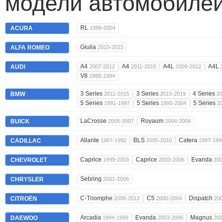
модели автомобилей
RL
ACURA
1996-2004
Giulia
ALFA ROMEO
2015-2023
A4
A4
A4L
A4L
AUDI
2007-2012
2011-2016
2009-2012
V8
1988-1994
3 Series
3 Series
4 Series
BMW
2011-2015
2015-2019
2
5 Series
5 Series
5 Series
1991-1997
1995-2004
2
LaCrosse
Royaum
BUICK
2005-2007
2004-2006
Allante
BLS
Catera
CADILLAC
1987-1992
2005-2010
1997-199
Caprice
Caprice
Evanda
CHEVROLET
1999-2003
2003-2006
20
Sebring
CHRYSLER
2001-2006
C-Triomphe
C5
Dispatch
CITROËN
2006-2012
2000-2004
20
Arcadia
Evanda
Magnus
DAEWOO
1994-1999
2003-2006
20