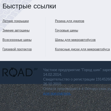
Быстрые ссылки
Летние покрышки
Резина для джипов
Зимние автошины
Грузовые шины
Всесезонные шины
Шины для микроавтобусов
Грязевой протектор
Колесные диски для микроавтобуса
Частное предприятие "Город шин" заре
14.02.2014.
Свидетельство о регистрации 191452
26.10.2010.
Оплата производится в белорусских р
для покупателя.