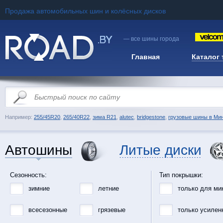
Продажа автомобильных шин и колёсных дисков
— все шины города
Главная
Каталог
Например:
255/45R20
,
265/40R22
,
зима R21
,
alutec
,
bridgestone
,
грузовые шины в Ми
Автошины
Литые диски
Сезонность:
Тип покрышки:
зимние
летние
только для ми
всесезонные
грязевые
только усилен