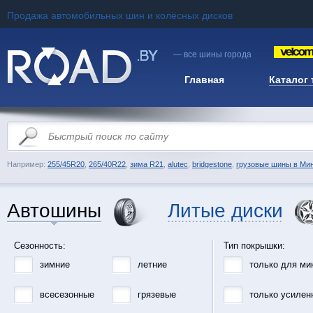
Продажа автомобильных шин и колёсных дисков
— все шины города
Главная
Каталог
Например:
255/45R20
,
265/40R22
,
зима R21
,
alutec
,
bridgestone
,
грузовые шины в Ми
Автошины
Литые диски
Сезонность:
Тип покрышки:
зимние
летние
только для ми
всесезонные
грязевые
только усилен