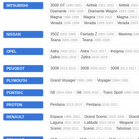
3000 GT
Airtrek
Airtrek
MITSUBISHI
1990-2001
2001-2002
2002
Diamante
Diamante Wagon
1995-2005
1993-1996
Magna
Magna
Magna
1996-1999
1999-2003
2003-
Verada
Verada
Verada
1996-1999
1999-2003
2003
350Z
Fairlady Z
Maxima
NISSAN
2002-2005
2002-2006
200
Teana
Teana
2003-2005
2005-2008
Astra
Astra
Insignia
OPEL
2009-2012
2012-2017
2008-20
Zafira
Zafira
2011-2016
2016-2019
3008
3008
3008
PEUGEOT
2013-2015
2009-2013
2013-2017
Grand Voyager
Voyager
PLYMOUTH
1988-1990
1984-1990
G6
G6
Trans Sport
PONTIAC
2004-2009
2009-2010
1989-199
Perdana
Perdana
PROTON
2013-2015
2016-2021
Espace
Grand Scenic
Grand
RENAULT
1998-2002
2003-2006
Laguna
Latitude
Megane
2011-2016
2010-2018
20
Scenic
Scenic
Talisman
2009-2012
2012-2016
201