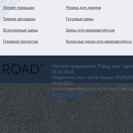
Летние покрышки
Резина для джипов
Зимние автошины
Грузовые шины
Всесезонные шины
Шины для микроавтобусов
Грязевой протектор
Колесные диски для микроавтобуса
Частное предприятие "Город шин" заре
14.02.2014.
Свидетельство о регистрации 191452
26.10.2010.
Оплата производится в белорусских р
для покупателя.