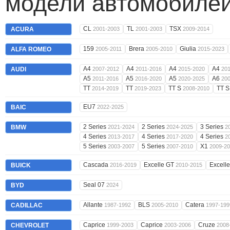
модели автомобилей
CL
TL
TSX
ACURA
2001-2003
2001-2003
2009-2014
159
Brera
Giulia
ALFA ROMEO
2005-2011
2005-2010
2015-2023
A4
A4
A4
A4
AUDI
2007-2012
2011-2016
2015-2020
20
A5
A5
A5
A6
2011-2016
2016-2020
2020-2025
20
TT
TT
TT S
TT 
2014-2019
2019-2023
2008-2010
EU7
BAIC
2022-2025
2 Series
2 Series
3 Series
BMW
2021-2024
2024-2025
2
4 Series
4 Series
4 Series
2013-2017
2017-2020
2
5 Series
5 Series
X1
2003-2007
2007-2010
2009-2
Cascada
Excelle GT
Excell
BUICK
2016-2019
2010-2015
Seal 07
BYD
2024
Allante
BLS
Catera
CADILLAC
1987-1992
2005-2010
1997-199
Caprice
Caprice
Cruze
CHEVROLET
1999-2003
2003-2006
2008