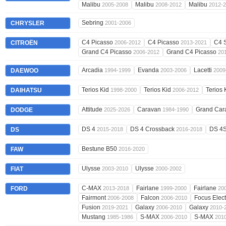
Malibu
Malibu
Malibu
2005-2008
2008-2012
2012-
Sebring
CHRYSLER
2001-2006
C4 Picasso
C4 Picasso
C4 
CITROËN
2006-2012
2013-2021
Grand C4 Picasso
Grand C4 Picasso
2006-2012
20
Arcadia
Evanda
Lacetti
DAEWOO
1994-1999
2003-2006
2009
Terios Kid
Terios Kid
Terios 
DAIHATSU
1998-2000
2006-2012
Attitude
Caravan
Grand Ca
DODGE
2025-2026
1984-1990
DS 4
DS 4 Crossback
DS 4
DS
2015-2018
2016-2018
Bestune B50
FAW
2016-2020
Ulysse
Ulysse
FIAT
2003-2010
2000-2002
C-MAX
Fairlane
Fairlane
FORD
2013-2018
1999-2000
20
Fairmont
Falcon
Focus Elect
2006-2008
2006-2010
Fusion
Galaxy
Galaxy
2019-2021
2006-2010
2010-
Mustang
S-MAX
S-MAX
1985-1986
2006-2010
201