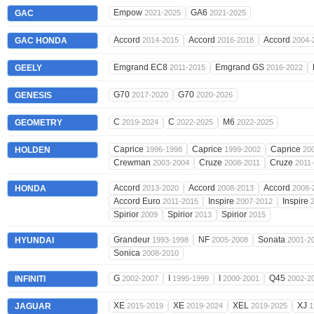
Empow
GA6
GAC
2021-2025
2021-2025
Accord
Accord
Accord
GAC HONDA
2014-2015
2016-2018
2004-
Emgrand EC8
Emgrand GS
GEELY
2011-2015
2016-2022
G70
G70
GENESIS
2017-2020
2020-2026
C
C
M6
GEOMETRY
2019-2024
2022-2025
2022-2025
Caprice
Caprice
Caprice
HOLDEN
1996-1998
1999-2002
20
Crewman
Cruze
Cruze
2003-2004
2008-2011
2011
Accord
Accord
Accord
HONDA
2013-2020
2008-2013
2008-
Accord Euro
Inspire
Inspire
2011-2015
2007-2012
Spirior
Spirior
Spirior
2009
2013
2015
Grandeur
NF
Sonata
HYUNDAI
1993-1998
2005-2008
2001-2
Sonica
2008-2010
G
I
I
Q45
INFINITI
2002-2007
1995-1999
2000-2001
2002-2
XE
XE
XEL
XJ
JAGUAR
2015-2019
2019-2024
2019-2025
1