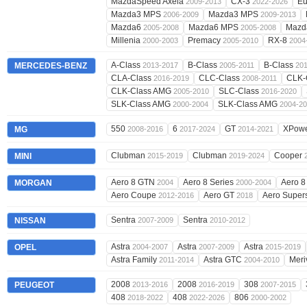
MazdaSpeed Axela
CX-3
Eu
2009-2013
2022-2026
Mazda3 MPS
Mazda3 MPS
2006-2009
2009-2013
Mazda6
Mazda6 MPS
Mazd
2005-2008
2005-2008
Millenia
Premacy
RX-8
2000-2003
2005-2010
2004
A-Class
B-Class
B-Class
MERCEDES-BENZ
2013-2017
2005-2011
20
CLA-Class
CLC-Class
CLK-
2016-2019
2008-2011
CLK-Class AMG
SLC-Class
2005-2010
2016-2020
SLK-Class AMG
SLK-Class AMG
2000-2004
2004-2
550
6
GT
XPow
MG
2008-2016
2017-2024
2014-2021
Clubman
Clubman
Cooper
MINI
2015-2019
2019-2024
Aero 8 GTN
Aero 8 Series
Aero 8
MORGAN
2004
2000-2004
Aero Coupe
Aero GT
Aero Super
2012-2016
2018
Sentra
Sentra
NISSAN
2007-2009
2010-2012
Astra
Astra
Astra
OPEL
2004-2007
2007-2009
2015-2019
Astra Family
Astra GTC
Mer
2011-2014
2004-2010
2008
2008
308
PEUGEOT
2013-2016
2016-2019
2007-2015
408
408
806
2018-2022
2022-2026
2000-2002