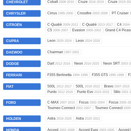
Cobalt
Cruze
Cruze
CHEVROLET
2008-2010
2016-2019
2019-20
Cirrus
Crossfire
PT Cruiser
CHRYSLER
1995-2000
2003-2008
C-Quatrè
C-Quatrè
C4
CITROËN
2009-2012
2013-2017
2004-
C5
Evasion
Grand C4 Pica
2005-2007
2000-2002
Leon
Leon
CUPRA
2020-2024
2024-2026
Chairman
DAEWOO
1997-2001
Dart
Neon
Neon SRT
DODGE
2012-2016
2016-2020
2003-2
F355 Berlinetta
F355 GTS
F
FERRARI
1994-1999
1995-1999
500L
500L
Bravo
FIAT
2012-2017
2018-2022
2007-2015
Punto
Punto Evo
Stilo
2012-2018
2010-2015
2001-
C-MAX
Focus
Focus
FORD
2007-2010
2002-2004
2005-2
Tourneo Connect
Tourneo Connect
2002-2007
2009
Astra
Astra
HOLDEN
2016-2020
2020-2021
Accord
Accord Euro
Accord
HONDA
2002-2008
2003-2005