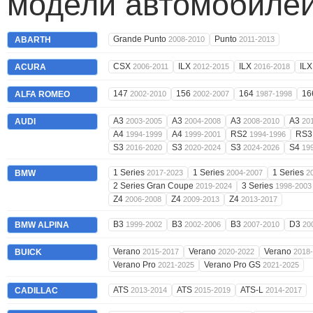
модели автомобилей
Grande Punto
Punto
ABARTH
2008-2010
2011-2013
CSX
ILX
ILX
IL
ACURA
2006-2011
2012-2015
2016-2018
147
156
164
16
ALFA ROMEO
2002-2010
2002-2007
1987-1998
A3
A3
A3
A3
AUDI
2003-2005
2004-2008
2008-2010
20
A4
A4
RS2
RS
1994-1999
1999-2001
1994-1996
S3
S3
S3
S4
2016-2020
2020-2024
2024-2026
19
1 Series
1 Series
1 Series
BMW
2017-2023
2004-2007
2
2 Series Gran Coupe
3 Series
2019-2024
1998-2003
Z4
Z4
Z4
2006-2008
2009-2013
2013-2017
B3
B3
B3
D3
BMW ALPINA
1999-2002
2002-2006
2007-2010
20
Verano
Verano
Verano
BUICK
2015-2017
2020-2022
2018
Verano Pro
Verano Pro GS
2021-2025
2021-2025
ATS
ATS
ATS-L
CADILLAC
2013-2014
2015-2019
2014-2017