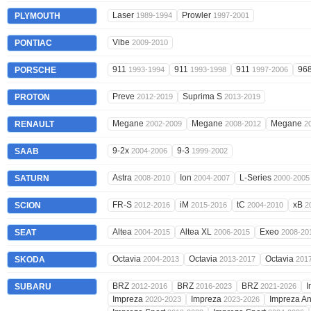
Laser
Prowler
PLYMOUTH
1989-1994
1997-2001
Vibe
PONTIAC
2009-2010
911
911
911
96
PORSCHE
1993-1994
1993-1998
1997-2006
Preve
Suprima S
PROTON
2012-2019
2013-2019
Megane
Megane
Megane
RENAULT
2002-2009
2008-2012
2
9-2x
9-3
SAAB
2004-2006
1999-2002
Astra
Ion
L-Series
SATURN
2008-2010
2004-2007
2000-2005
FR-S
iM
tC
xB
SCION
2012-2016
2015-2016
2004-2010
2
Altea
Altea XL
Exeo
SEAT
2004-2015
2006-2015
2008-20
Octavia
Octavia
Octavia
SKODA
2004-2013
2013-2017
201
BRZ
BRZ
BRZ
I
SUBARU
2012-2016
2016-2023
2021-2026
Impreza
Impreza
Impreza A
2020-2023
2023-2026