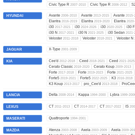
Civic Type R
Civic Type R
S
2007-2010
2006-2012
Avante
Avante
Avante
HYUNDAI
2006-2010
2013-2015
2015-
Elantra
Elantra
Elantra
2016-2019
2019-2020
2020
i30
i30
i30
i30 
2017-2021
2024-2026
2020-2025
i30 N
i30 N
i30 Sedan
2017-2021
2021-2025
2021-
Veloster
Veloster
Veloster N
2011-2018
2018-2021
X-Type
JAGUAR
2001-2009
Cee'd
Ceed
Ceed
KIA
2012-2018
2018-2021
2021-2025
Cerato Classic
Cerato Koup
2018-2020
2009-2013
Forte
Forte
Forte
2017-2018
2019-2023
2021-2025
Forte5
Forte5
K3
2019-2021
2022-2025
2016-2018
K3 Koup
pro_Cee'd
ProCe
2013-2017
2013-2018
Delta
Kappa
Lybra
LANCIA
2008-2014
1994-2000
1999-200
CT
CT
CT
IS
LEXUS
2011-2013
2014-2017
2017-2022
200
Quattroporte
MASERATI
1994-2001
Atenza
Axela
Axela
MAZDA
2003-2008
2003-2009
2009-20