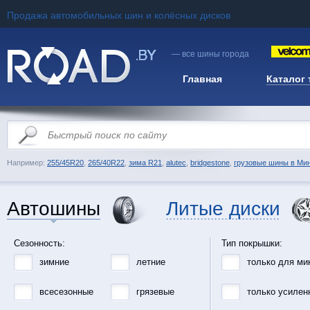
Продажа автомобильных шин и колёсных дисков
— все шины города
Главная
Каталог
Например:
255/45R20
,
265/40R22
,
зима R21
,
alutec
,
bridgestone
,
грузовые шины в Ми
Автошины
Литые диски
Сезонность:
Тип покрышки:
зимние
летние
только для ми
всесезонные
грязевые
только усилен