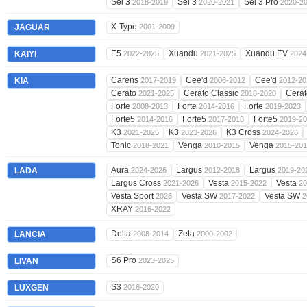
Sei 3
Sei 3
Sei 3 Pro
2018-2019
2020-2021
2020-2
X-Type
JAGUAR
2001-2009
E5
Xuandu
Xuandu EV
KAIYI
2022-2025
2021-2025
2024
Carens
Cee'd
Cee'd
KIA
2017-2019
2006-2012
2012-20
Cerato
Cerato Classic
Cera
2021-2025
2018-2020
Forte
Forte
Forte
2008-2013
2014-2016
2019-2023
Forte5
Forte5
Forte5
2014-2016
2017-2018
2019-2
K3
K3
K3 Cross
2021-2025
2023-2026
2024-2026
Tonic
Venga
Venga
2018-2021
2010-2015
2015-20
Aura
Largus
Largus
LADA
2024-2026
2012-2018
2019-20
Largus Cross
Vesta
Vesta
2021-2026
2015-2022
20
Vesta Sport
Vesta SW
Vesta SW
2026
2017-2022
2
XRAY
2016-2022
Delta
Zeta
LANCIA
2008-2014
2000-2002
S6 Pro
LIVAN
2023-2025
S3
LUXGEN
2016-2020