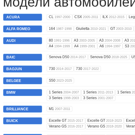
модели автомобилей
CL
CSX
ILX
Le
ACURA
1997-2000
2005-2011
2012-2015
164
Giulietta
GT
ALFA ROMEO
1987-1998
2010-2021
2003-2010
80
A3
A3
A3
AUDI
1991-1996
2003-2005
2004-2008
20
A4
A4
A6
S3
1994-1999
1999-2001
1994-1997
20
Senova D50
Senova D50
U
BAIC
2014-2017
2018-2025
730
730
BAOJUN
2014-2017
2017-2022
S50
BELGEE
2023-2025
1 Series
1 Series
1 Series
BMW
2004-2007
2011-2013
2
3 Series
3 Series
1998-2003
2001-2007
M1
BRILLIANCE
2007-2011
Excelle GT
Excelle GT
Exce
BUICK
2015-2017
2018-2023
Verano GS
Verano GS
Vera
2016-2017
2018-2020