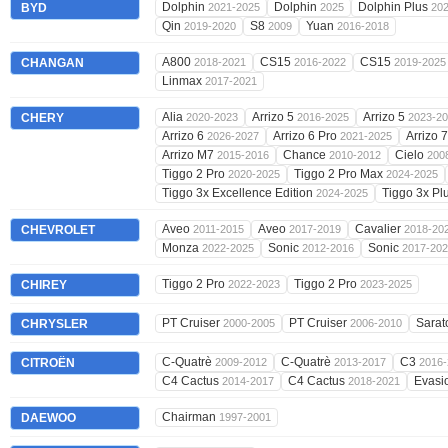
Dolphin
Dolphin
Dolphin Plus
BYD
2021-2025
2025
20
Qin
S8
Yuan
2019-2020
2009
2016-2018
A800
CS15
CS15
CHANGAN
2018-2021
2016-2022
2019-2025
Linmax
2017-2021
Alia
Arrizo 5
Arrizo 5
CHERY
2020-2023
2016-2025
2023-2
Arrizo 6
Arrizo 6 Pro
Arrizo 
2026-2027
2021-2025
Arrizo M7
Chance
Cielo
2015-2016
2010-2012
200
Tiggo 2 Pro
Tiggo 2 Pro Max
2020-2025
2024-2025
Tiggo 3x Excellence Edition
Tiggo 3x Pl
2024-2025
Aveo
Aveo
Cavalier
CHEVROLET
2011-2015
2017-2019
2018-20
Monza
Sonic
Sonic
2022-2025
2012-2016
2017-20
Tiggo 2 Pro
Tiggo 2 Pro
CHIREY
2022-2023
2023-2025
PT Cruiser
PT Cruiser
Sara
CHRYSLER
2000-2005
2006-2010
C-Quatrè
C-Quatrè
C3
CITROËN
2009-2012
2013-2017
2016-
C4 Cactus
C4 Cactus
Evasi
2014-2017
2018-2021
Chairman
DAEWOO
1997-2001