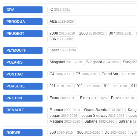
iQ
ORA
2018-2021
Alza
PERODUA
2022-2026
2008
2008
307
PEUGEOT
2013-2019
2016-2022
2001-2011
806
2000-2002
Laser
PLYMOUTH
1989-1994
Slingshot
Slingshot
Slingsh
POLARIS
2015-2020
2024-2026
G4
G5
Grand Am
PONTIAC
2004-2006
2004-2010
1992-1998
911
911
911
91
PORSCHE
1978-1989
1989-1994
1993-1998
Exora
Exora
Preve
PROTON
2009-2011
2012-2023
2012-201
Fluence
Grand Scenic
Kan
RENAULT
2009-2013
2013-2016
Logan
Logan Stepway
Lute
2019-2026
2018-2022
Megane
Safrane
Safrane
2020-2025
1992-1996
19
350
360
D6
i5
ROEWE
2014-2015
2015-2016
2024-2025
2