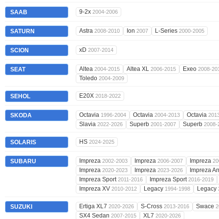
9-2x
SAAB
2004-2006
Astra
Ion
L-Series
SATURN
2008-2010
2007
2000-2005
xD
SCION
2007-2014
Altea
Altea XL
Exeo
SEAT
2004-2015
2006-2015
2008-20
Toledo
2004-2009
E20X
SEHOL
2018-2022
Octavia
Octavia
Octavia
SKODA
1996-2004
2004-2013
201
Slavia
Superb
Superb
2022-2026
2001-2007
2008-
HS
SOLARIS
2024-2025
Impreza
Impreza
Impreza
SUBARU
2002-2003
2006-2007
20
Impreza
Impreza
Impreza A
2020-2023
2023-2026
Impreza Sport
Impreza Sport
2011-2016
2016-2019
Impreza XV
Legacy
Legacy
2010-2012
1994-1998
Ertiga XL7
S-Cross
Swace
SUZUKI
2020-2026
2013-2016
2
SX4 Sedan
XL7
2007-2015
2020-2026