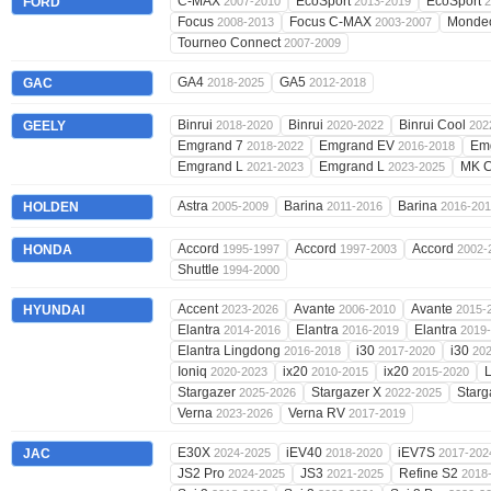
C-MAX
EcoSport
EcoSport
FORD
2007-2010
2013-2019
2
Focus
Focus C-MAX
Monde
2008-2013
2003-2007
Tourneo Connect
2007-2009
GA4
GA5
GAC
2018-2025
2012-2018
Binrui
Binrui
Binrui Cool
GEELY
2018-2020
2020-2022
202
Emgrand 7
Emgrand EV
Em
2018-2022
2016-2018
Emgrand L
Emgrand L
MK C
2021-2023
2023-2025
Astra
Barina
Barina
HOLDEN
2005-2009
2011-2016
2016-20
Accord
Accord
Accord
HONDA
1995-1997
1997-2003
2002-
Shuttle
1994-2000
Accent
Avante
Avante
HYUNDAI
2023-2026
2006-2010
2015-
Elantra
Elantra
Elantra
2014-2016
2016-2019
2019
Elantra Lingdong
i30
i30
2016-2018
2017-2020
20
Ioniq
ix20
ix20
2020-2023
2010-2015
2015-2020
Stargazer
Stargazer X
Starg
2025-2026
2022-2025
Verna
Verna RV
2023-2026
2017-2019
E30X
iEV40
iEV7S
JAC
2024-2025
2018-2020
2017-202
JS2 Pro
JS3
Refine S2
2024-2025
2021-2025
2018