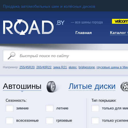
Продажа автомобильных шин и колёсных дисков
— все шины города
Главная
Каталог
Например:
255/45R20
,
265/40R22
,
зима R21
,
alutec
,
bridgestone
,
грузовые шины в Ми
Автошины
Литые диски
Сезонность:
Тип покрышки:
зимние
летние
только для ми
всесезонные
грязевые
только усилен