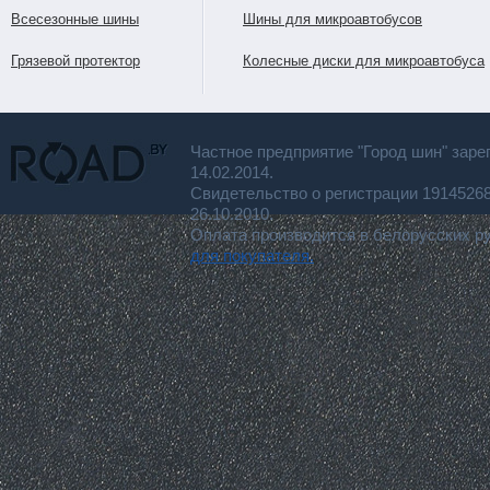
Всесезонные шины
Шины для микроавтобусов
Грязевой протектор
Колесные диски для микроавтобуса
Частное предприятие "Город шин" заре
14.02.2014.
Свидетельство о регистрации 191452
26.10.2010.
Оплата производится в белорусских р
для покупателя.