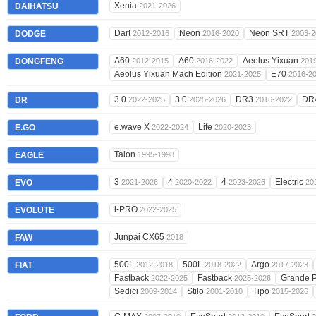
Xenia
DAIHATSU
2021-2026
Dart
Neon
Neon SRT
DODGE
2012-2016
2016-2020
2003-2
A60
A60
Aeolus Yixuan
DONGFENG
2012-2015
2016-2022
201
Aeolus Yixuan Mach Edition
E70
2021-2025
2016-2
3.0
3.0
DR3
DR
DR
2022-2025
2025-2026
2016-2022
e.wave X
Life
E.GO
2022-2024
2020-2023
Talon
EAGLE
1995-1998
3
4
4
Electric
EVO
2021-2026
2020-2022
2023-2026
20
i-PRO
EVOLUTE
2022-2025
Junpai CX65
FAW
2018
500L
500L
Argo
FIAT
2012-2018
2018-2022
2017-2023
Fastback
Fastback
Grande 
2022-2025
2025-2026
Sedici
Stilo
Tipo
2009-2014
2001-2010
2015-2026