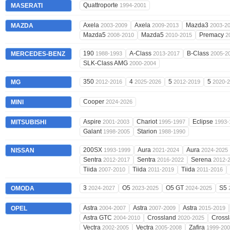
Quattroporte
MASERATI
1994-2001
Axela
Axela
Mazda3
MAZDA
2003-2009
2009-2013
2003-2
Mazda5
Mazda5
Premacy
2008-2010
2010-2015
2
190
A-Class
B-Class
MERCEDES-BENZ
1988-1993
2013-2017
2005-2
SLK-Class AMG
2000-2004
350
4
5
5
MG
2012-2016
2025-2026
2012-2019
2020-
Cooper
MINI
2024-2026
Aspire
Chariot
Eclipse
MITSUBISHI
2001-2003
1995-1997
1993-
Galant
Starion
1998-2005
1988-1990
200SX
Aura
Aura
NISSAN
1993-1999
2021-2024
2024-2025
Sentra
Sentra
Serena
2012-2017
2016-2022
2012-
Tiida
Tiida
Tiida
2007-2010
2011-2019
2011-2016
3
O5
O5 GT
S5
OMODA
2024-2027
2023-2025
2024-2025
Astra
Astra
Astra
OPEL
2004-2007
2007-2009
2015-2019
Astra GTC
Crossland
Cross
2004-2010
2020-2025
Vectra
Vectra
Zafira
2002-2005
2005-2008
1999-20