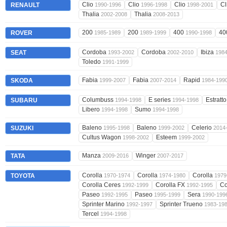
Clio
Clio
Clio
Cl
RENAULT
1990-1996
1996-1998
1998-2001
Thalia
Thalia
2002-2008
2008-2013
200
200
400
40
ROVER
1985-1989
1989-1999
1990-1998
Cordoba
Cordoba
Ibiza
SEAT
1993-2002
2002-2010
198
Toledo
1991-1999
Fabia
Fabia
Rapid
SKODA
1999-2007
2007-2014
1984-199
Columbuss
E series
Estratt
SUBARU
1994-1998
1994-1998
Libero
Sumo
1994-1998
1994-1998
Baleno
Baleno
Celerio
SUZUKI
1995-1998
1999-2002
2014
Cultus Wagon
Esteem
1998-2002
1999-2002
Manza
Winger
TATA
2009-2016
2007-2017
Corolla
Corolla
Corolla
TOYOTA
1970-1974
1974-1980
1979
Corolla Ceres
Corolla FX
Co
1992-1999
1992-1995
Paseo
Paseo
Sera
1992-1995
1995-1999
1990-199
Sprinter Marino
Sprinter Trueno
1992-1997
1983-19
Tercel
1994-1998