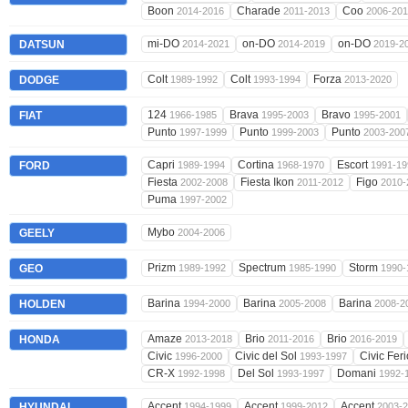
Boon
Charade
Coo
2014-2016
2011-2013
2006-20
mi-DO
on-DO
on-DO
DATSUN
2014-2021
2014-2019
2019-2
Colt
Colt
Forza
DODGE
1989-1992
1993-1994
2013-2020
124
Brava
Bravo
FIAT
1966-1985
1995-2003
1995-2001
Punto
Punto
Punto
1997-1999
1999-2003
2003-200
Capri
Cortina
Escort
FORD
1989-1994
1968-1970
1991-19
Fiesta
Fiesta Ikon
Figo
2002-2008
2011-2012
2010-
Puma
1997-2002
Mybo
GEELY
2004-2006
Prizm
Spectrum
Storm
GEO
1989-1992
1985-1990
1990-
Barina
Barina
Barina
HOLDEN
1994-2000
2005-2008
2008-2
Amaze
Brio
Brio
HONDA
2013-2018
2011-2016
2016-2019
Civic
Civic del Sol
Civic Fer
1996-2000
1993-1997
CR-X
Del Sol
Domani
1992-1998
1993-1997
1992-
Accent
Accent
Accent
HYUNDAI
1994-1999
1999-2012
2003-