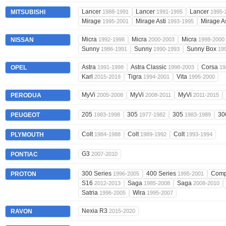
Lancer
Lancer
Lancer
MITSUBISHI
1988-1991
1991-1995
1995-
Mirage
Mirage Asti
Mirage A
1995-2001
1993-1995
Micra
Micra
Micra
NISSAN
1992-1998
2000-2003
1998-2000
Sunny
Sunny
Sunny Box
1986-1991
1990-1993
19
Astra
Astra Classic
Corsa
OPEL
1991-1998
1998-2003
19
Karl
Tigra
Vita
2015-2019
1994-2001
1995-2000
MyVi
MyVi
MyVi
PERODUA
2005-2008
2008-2011
2011-2015
205
305
305
30
PEUGEOT
1983-1998
1977-1982
1983-1989
Colt
Colt
Colt
PLYMOUTH
1984-1988
1989-1992
1993-1994
G3
PONTIAC
2007-2010
300 Series
400 Series
Comp
PROTON
1996-2005
1995-2001
S16
Saga
Saga
2012-2013
1985-2008
2008-2010
Satria
Wira
1996-2005
1995-2007
Nexia R3
RAVON
2015-2020