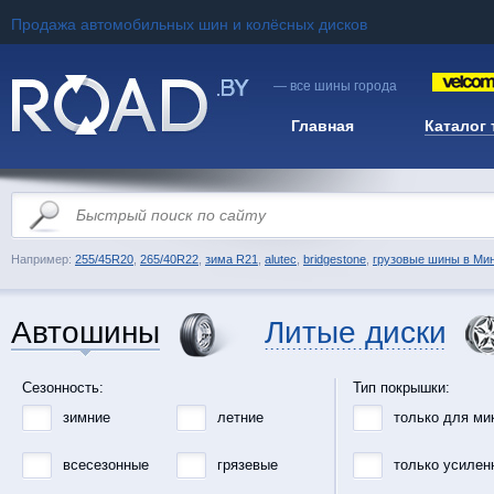
Продажа автомобильных шин и колёсных дисков
— все шины города
Главная
Каталог
Например:
255/45R20
,
265/40R22
,
зима R21
,
alutec
,
bridgestone
,
грузовые шины в Ми
Автошины
Литые диски
Сезонность:
Тип покрышки:
зимние
летние
только для ми
всесезонные
грязевые
только усилен