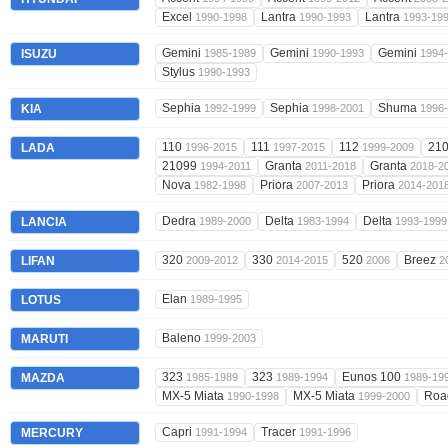
Excel
Lantra
Lantra
1990-1998
1990-1993
1993-19
Gemini
Gemini
Gemini
ISUZU
1985-1989
1990-1993
1994
Stylus
1990-1993
Sephia
Sephia
Shuma
KIA
1992-1999
1998-2001
1996
110
111
112
21
LADA
1996-2015
1997-2015
1999-2009
21099
Granta
Granta
1994-2011
2011-2018
2018-2
Nova
Priora
Priora
1982-1998
2007-2013
2014-201
Dedra
Delta
Delta
LANCIA
1989-2000
1983-1994
1993-1999
320
330
520
Breez
LIFAN
2009-2012
2014-2015
2006
2
Elan
LOTUS
1989-1995
Baleno
MARUTI
1999-2003
323
323
Eunos 100
MAZDA
1985-1989
1989-1994
1989-19
MX-5 Miata
MX-5 Miata
Roa
1990-1998
1999-2000
Capri
Tracer
MERCURY
1991-1994
1991-1996