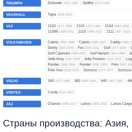
Dolomite
Spitfire
TRIUMPH
1974-1981
1974-1981
Tigra
VAUXHALL
1994-2000
2102
2103
2104
VAZ
1971-1986
1972-1984
1984-1992
21099
2110
2111
1990-2011
1996-2015
1997-2015
Cabrio
Cabrio
Caddy
VOLKSWAGEN
1993-1999
1999-2002
1982-1
Derby
Fox
Golf
2005-2009
2005-2011
1974-1984
Golf Cabriolet
Golf Variant
J
1998-2002
1993-1999
Jetta King
Jetta Pioneer
Lo
2004-2009
2010-2012
Pointer
Pointer
Polo
1998-2006
2006-2009
2001-20
Polo Vivo
Scirocco
Scirocc
2018-2025
1974-1977
340
360
440
46
VOLVO
1975-1985
1983-1991
1987-1997
Corda
VORTEX
2010-2013
Chance
Lanos
Lanos Carg
ZAZ
2009-2017
2008-2016
Страны производства: Азия,