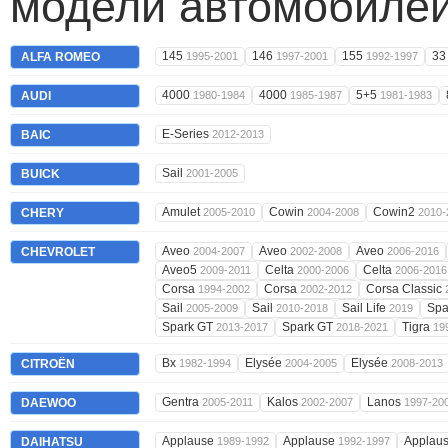
модели автомобилей
145
146
155
3
ALFA ROMEO
1995-2001
1997-2001
1992-1997
4000
4000
5+5
AUDI
1980-1984
1985-1987
1981-1983
E-Series
BAIC
2012-2013
Sail
BUICK
2001-2005
Amulet
Cowin
Cowin2
CHERY
2005-2010
2004-2008
2010-
Aveo
Aveo
Aveo
CHEVROLET
2004-2007
2002-2008
2006-2016
Aveo5
Celta
Celta
2009-2011
2000-2006
2006-2016
Corsa
Corsa
Corsa Classic
1994-2002
2002-2012
Sail
Sail
Sail Life
Spa
2005-2009
2010-2018
2019
Spark GT
Spark GT
Tigra
2013-2017
2018-2021
19
Bx
Elysée
Elysée
CITROËN
1982-1994
2004-2005
2008-2013
Gentra
Kalos
Lanos
DAEWOO
2005-2011
2002-2007
1997-20
Applause
Applause
Applau
DAIHATSU
1989-1992
1992-1997