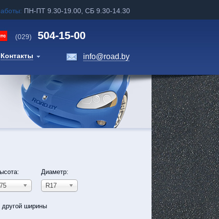
работы:
ПН-ПТ 9.30-19.00, СБ 9.30-14.30
504-15-00
(029)
Контакты
info@road.by
ысота:
Диаметр:
75
R17
ь другой ширины