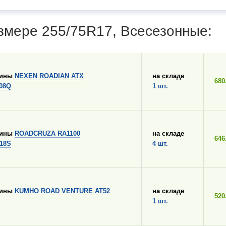
змере 255/75R17, Всесезонные:
шины
NEXEN ROADIAN ATX
на складе
680
108Q
1 шт.
шины
ROADCRUZA RA1100
на складе
646
118S
4 шт.
шины
KUMHO ROAD VENTURE AT52
на складе
520
1 шт.