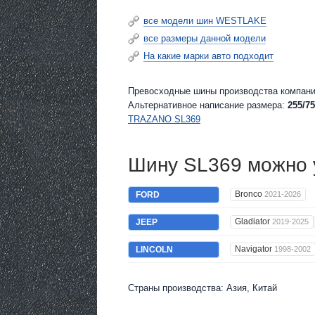
все модели шин WESTLAKE
все размеры данной модели
На какие марки авто подходит
Превосходные шины производства компани
Альтернативное написание размера:
255/75
TRAZANO SL369
Шину SL369 можно у
Bronco
FORD
2021-2026
Gladiator
JEEP
2019-2025
Navigator
LINCOLN
1998-2002
Страны производства: Азия, Китай