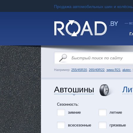
Продажа автомобильных шин и колёсны
— вс
Г
Например:
255/45R20
,
265/40R22
,
зима R21
,
alutec
,
Автошины
Ли
Сезонность:
зимние
летние
всесезонные
грязевые