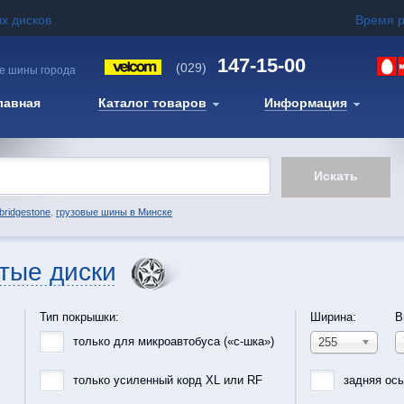
х дисков
Время 
147-15-00
(029)
е шины города
лавная
Каталог товаров
Информация
bridgestone
,
грузовые шины в Минске
тые диски
Тип покрышки:
Ширина:
В
только для микроавтобуса («с-шка»)
255
только усиленный корд XL или RF
задняя ос