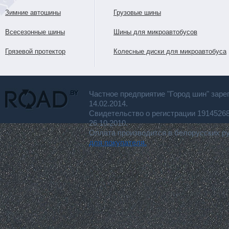
Зимние автошины
Грузовые шины
Всесезонные шины
Шины для микроавтобусов
Грязевой протектор
Колесные диски для микроавтобуса
Частное предприятие "Город шин" заре
14.02.2014.
Свидетельство о регистрации 191452
26.10.2010.
Оплата производится в белорусских р
для покупателя.