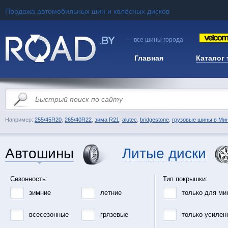
Продажа автомобильных шин и колёсных дисков
— все шины города
Главная
Каталог
Например:
255/45R20
,
265/40R22
,
зима R21
,
alutec
,
bridgestone
,
грузовые шины в Ми
Автошины
Литые диски
Сезонность:
Тип покрышки:
зимние
летние
только для ми
всесезонные
грязевые
только усилен