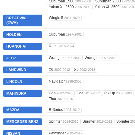
Suburban 1500
Suburban 2500
2000-2006
1992-19
Yukon XL 2500
Yukon XL 2500
2000-2006
2007-201
Wingle 5
GREAT WALL
2011-2020
(GWM)
Suburban
HOLDEN
1997-2001
Ruitu
HUANGHAI
2016-2024
Wrangler
Wrangler
JEEP
1997-2006
2007-2018
X6
X9
LANDWIND
2002-2012
2002-2013
Navigator
LINCOLN
1998-2000
Goa
Goa
Pik Up
MAHINDRA
2002-2018
2019-2022
2007-2009
Thar
2020-2026
B-Series
MAZDA
1998-2010
Sprinter
Sprinter
Sprinter
MERCEDES-BENZ
2014-2018
2018-2022
20
Pathfinder
NISSAN
2005-2012