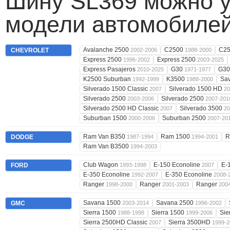
Шину SL369 можно у
модели автомобилей
Avalanche 2500
C2500
C25
CHEVROLET
2002-2006
1988-2000
Express 2500
Express 2500
1996-2002
2003-2025
Express Pasajeros
G30
G3
2010-2025
1971-1977
K2500 Suburban
K3500
Sa
1992-1999
1988-2000
Silverado 1500 Classic
Silverado 1500 HD
2007
20
Silverado 2500
Silverado 2500
2003-2006
2007-201
Silverado 2500 HD Classic
Silverado 3500
2007
20
Suburban 1500
Suburban 2500
2000-2006
2007-20
Ram Van B350
Ram 1500
R
DODGE
1987-1994
1994-2001
Ram Van B3500
1994-2003
Club Wagon
E-150 Econoline
E-
FORD
1993-1998
2007
E-350 Econoline
E-350 Econoline
1992-2007
2008-
Ranger
Ranger
Ranger
1998-2000
2001-2003
200
Savana 1500
Savana 2500
GMC
2003-2014
1996-2002
Sierra 1500
Sierra 1500
Sie
1988-1998
1999-2006
Sierra 2500HD Classic
Sierra 3500HD
2007
1999-2