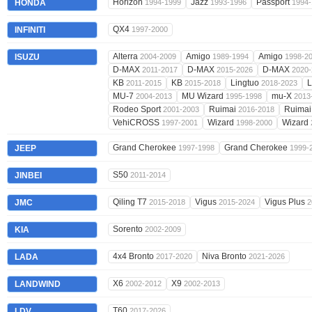
Horizon
Jazz
Passport
HONDA
1994-1999
1993-1996
1994-
QX4
INFINITI
1997-2000
Alterra
Amigo
Amigo
ISUZU
2004-2009
1989-1994
1998-2
D-MAX
D-MAX
D-MAX
2011-2017
2015-2026
2020-
KB
KB
Lingtuo
L
2011-2015
2015-2018
2018-2023
MU-7
MU Wizard
mu-X
2004-2013
1995-1998
2013
Rodeo Sport
Ruimai
Ruimai
2001-2003
2016-2018
VehiCROSS
Wizard
Wizard
1997-2001
1998-2000
Grand Cherokee
Grand Cherokee
JEEP
1997-1998
1999-
S50
JINBEI
2011-2014
Qiling T7
Vigus
Vigus Plus
JMC
2015-2018
2015-2024
2
Sorento
KIA
2002-2009
4x4 Bronto
Niva Bronto
LADA
2017-2020
2021-2026
X6
X9
LANDWIND
2002-2012
2002-2013
T60
LDV
2017-2026