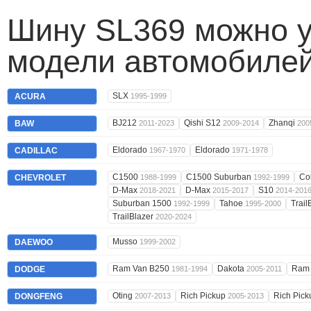
Шину SL369 можно у
модели автомобилей
SLX
ACURA
1995-1999
BJ212
Qishi S12
Zhanqi
BAW
2011-2023
2009-2014
200
Eldorado
Eldorado
CADILLAC
1967-1970
1971-1978
C1500
C1500 Suburban
Co
CHEVROLET
1988-1999
1992-1999
D-Max
D-Max
S10
2018-2021
2015-2017
2014-201
Suburban 1500
Tahoe
Trail
1992-1999
1995-2000
TrailBlazer
2020-2024
Musso
DAEWOO
1999-2002
Ram Van B250
Dakota
Ram
DODGE
1981-1994
2005-2011
Oting
Rich Pickup
Rich Pic
DONGFENG
2007-2013
2005-2013