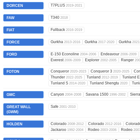
T7PLUS
DORCEN
2019-2021
T340
FAW
2018
Fullback
FIAT
2016-2019
Gurkha
Gurkha
Gurkha
FORCE
2013-2016
2017-2020
2021
E-150 Econoline
Endeavour
FORD
2004-2006
2006-2009
Everest
Explorer
Ranger
2006-2009
2002-2005
20
Conqueror
Conqueror 3
Con
FOTON
2020-2023
2020-2025
Thunder
Tunland
Tunland 
2022-2025
2012-2019
Tunland S
Tunland Shengtu
Tunl
2014-2020
2020
Canyon
Savana 1500
Sierr
GMC
2004-2008
1996-2002
Safe
GREAT WALL
2001-2010
(GWM)
Colorado
Colorado
Colora
HOLDEN
2008-2012
2012-2016
Jackaroo
Rodeo
Rodeo
1992-2004
2003-2006
200