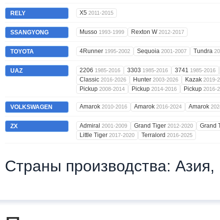
X5
RELY
2011-2015
Musso
Rexton W
SSANGYONG
1993-1999
2012-2017
4Runner
Sequoia
Tundra
TOYOTA
1995-2002
2001-2007
20
2206
3303
3741
UAZ
1985-2016
1985-2016
1985-2016
Classic
Hunter
Kazak
2016-2026
2003-2026
2019-
Pickup
Pickup
Pickup
2008-2014
2014-2016
2016-
Amarok
Amarok
Amarok
VOLKSWAGEN
2010-2016
2016-2024
202
Admiral
Grand Tiger
Grand 
ZX
2001-2009
2012-2020
Little Tiger
Terralord
2017-2020
2016-2025
Страны производства: Азия,