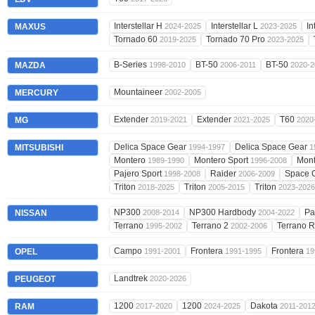
Interstellar H
Interstellar L
In
MAXUS
2024-2025
2023-2025
Tornado 60
Tornado 70 Pro
2019-2025
2023-2025
B-Series
BT-50
BT-50
MAZDA
1998-2010
2006-2011
2020-2
Mountaineer
MERCURY
2002-2005
Extender
Extender
T60
MG
2019-2021
2021-2025
2020
Delica Space Gear
Delica Space Gear
MITSUBISHI
1994-1997
1
Montero
Montero Sport
Mont
1989-1990
1996-2008
Pajero Sport
Raider
Space 
1998-2008
2006-2009
Triton
Triton
Triton
2018-2025
2005-2015
2023-2026
NP300
NP300 Hardbody
Pa
NISSAN
2008-2014
2004-2022
Terrano
Terrano 2
Terrano 
1995-2002
2002-2006
Campo
Frontera
Frontera
OPEL
1991-2001
1991-1995
19
Landtrek
PEUGEOT
2020-2026
1200
1200
Dakota
RAM
2017-2020
2024-2025
2011-201