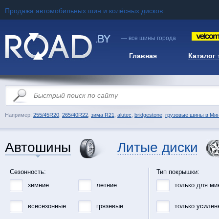
Продажа автомобильных шин и колёсных дисков
— все шины города
Главная
Каталог
Например:
255/45R20
,
265/40R22
,
зима R21
,
alutec
,
bridgestone
,
грузовые шины в Ми
Автошины
Литые диски
Сезонность:
Тип покрышки:
зимние
летние
только для ми
всесезонные
грязевые
только усилен