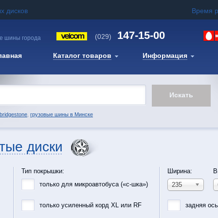
х дисков
Время 
147-15-00
(029)
е шины города
лавная
Каталог товаров
Информация
bridgestone
,
грузовые шины в Минске
тые диски
Тип покрышки:
Ширина:
В
только для микроавтобуса («с-шка»)
235
только усиленный корд XL или RF
задняя ос