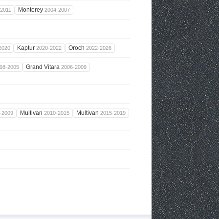
Monterey
-2011
2004-2007
Kaptur
Oroch
2020
2020-2022
2022-2026
Grand Vitara
98-2005
2006-2009
Multivan
Multivan
-2009
2010-2015
2015-2019