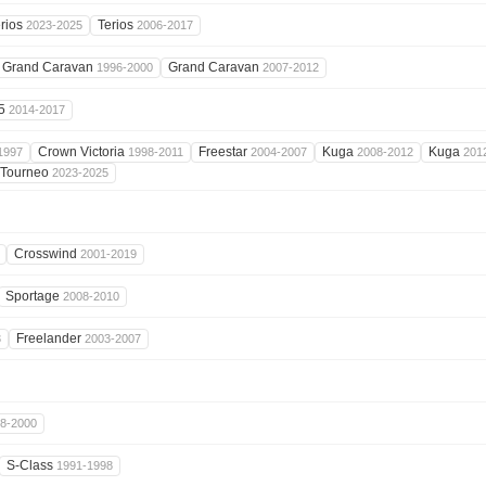
rios
Terios
2023-2025
2006-2017
Grand Caravan
Grand Caravan
1996-2000
2007-2012
5
2014-2017
Crown Victoria
Freestar
Kuga
Kuga
1997
1998-2011
2004-2007
2008-2012
201
Tourneo
2023-2025
Crosswind
2001-2019
Sportage
2008-2010
Freelander
3
2003-2007
8-2000
S-Class
1991-1998