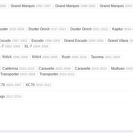
Grand Marquis
Grand Marquis
Grand Marquis
1991
1992-1997
1998-2002
2003
uster
Duster Oroch
Duster Oroch
Kaptur
2020-2026
2017-2021
2021-2022
2016-
Escudo
Escudo
Grand Escudo
Grand Vitara
1997-2002
1998-2005
2000-2005
19
L-7
XL-7
2002-2003
2004-2006
RAV4
RAV4
Rush
Tacoma
1996-2000
2000-2005
2006-2016
2001-2004
California
Caravelle
Caravelle
Multivan
2010-2015
2003-2009
2010-2015
2003
Transporter
Transporter
2003-2009
2010-2015
C70
XC70
2004-2007
2010-2012
ngo
2012-2014