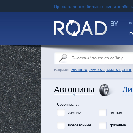
Продажа автомобильных шин и колёсны
— вс
Г
Например:
255/45R20
,
265/40R22
,
зима R21
,
alutec
,
Автошины
Ли
Сезонность:
зимние
летние
всесезонные
грязевые