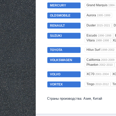
Grand Marquis
MERCURY
1984-
Aurora
OLDSMOBILE
1995-1999
Duster
D
RENAULT
2015-2021
Escudo
SUZUKI
1996-1998
Vitara
X
1988-1998
Hilux Surf
TOYOTA
1998-2002
California
VOLKSWAGEN
2003-2009
Phaeton
2002-2010
XC70
X
VOLVO
2001-2004
Tingo
Ti
VORTEX
2010-2012
Страны производства: Азия, Китай