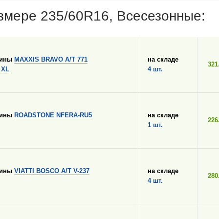
змере 235/60R16, Всесезонные:
шины
MAXXIS BRAVO A/T 771
на складе
321
 XL
4 шт.
шины
ROADSTONE NFERA-RU5
на складе
226
1 шт.
шины
VIATTI BOSCO A/T V-237
на складе
280
4 шт.