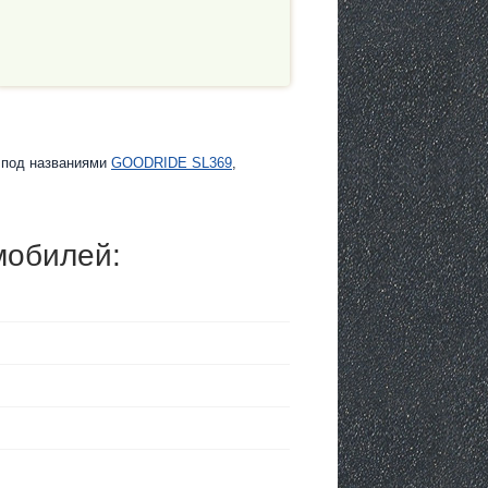
е под названиями
GOODRIDE SL369
,
мобилей: