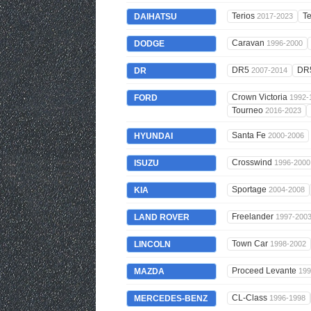
Terios
Te
DAIHATSU
2017-2023
Caravan
DODGE
1996-2000
DR5
DR
DR
2007-2014
Crown Victoria
FORD
1992-
Tourneo
2016-2023
Santa Fe
HYUNDAI
2000-2006
Crosswind
ISUZU
1996-2000
Sportage
KIA
2004-2008
Freelander
LAND ROVER
1997-200
Town Car
LINCOLN
1998-2002
Proceed Levante
MAZDA
199
CL-Class
MERCEDES-BENZ
1996-1998