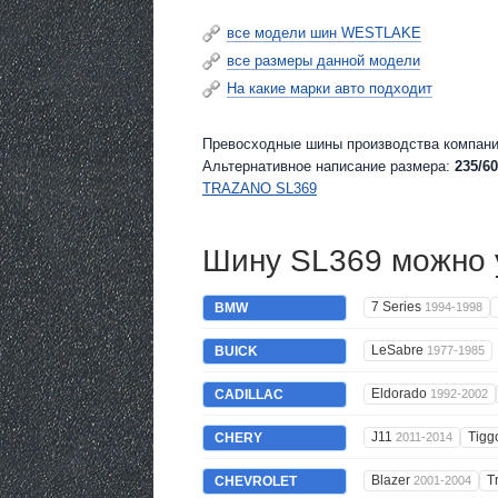
все модели шин WESTLAKE
все размеры данной модели
На какие марки авто подходит
Превосходные шины производства компани
Альтернативное написание размера:
235/60
TRAZANO SL369
Шину SL369 можно у
7 Series
BMW
1994-1998
LeSabre
BUICK
1977-1985
Eldorado
CADILLAC
1992-2002
J11
Tig
CHERY
2011-2014
Blazer
T
CHEVROLET
2001-2004