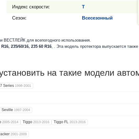
Индекс скорости:
T
Сезон:
Всесезонный
и ВЕСТЛЕЙК для всепогодного использования.
 R16, 235/60/16, 235 60 R16
, . Эта модель протектора выпускается такж
становить на такие модели авто
7 Series
1998-2001
Seville
1997-2004
go
Tiggo
Tiggo FL
2005-2014
2013-2016
2013-2016
racker
2001-2009