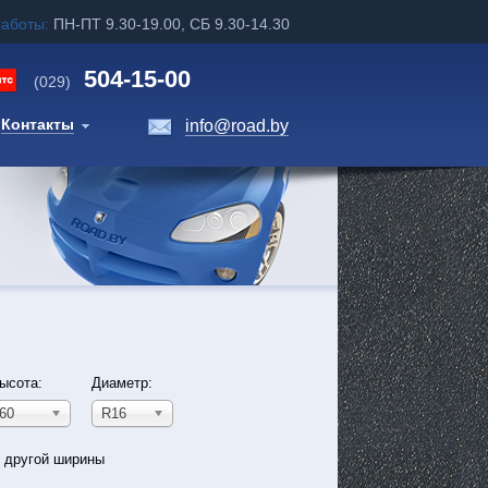
работы:
ПН-ПТ 9.30-19.00, СБ 9.30-14.30
504-15-00
(029)
Контакты
info@road.by
ысота:
Диаметр:
60
R16
ь другой ширины