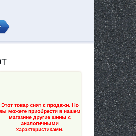
0T
Этот товар снят с продажи. Но
вы можете приобрести в нашем
магазине другие шины с
аналогичными
характеристиками.