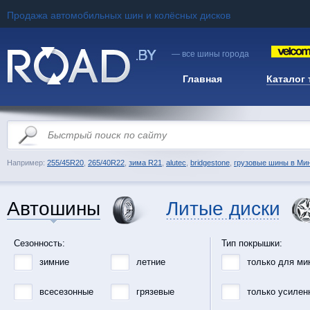
Продажа автомобильных шин и колёсных дисков
— все шины города
Главная
Каталог
Например:
255/45R20
,
265/40R22
,
зима R21
,
alutec
,
bridgestone
,
грузовые шины в Ми
Автошины
Литые диски
Сезонность:
Тип покрышки:
зимние
летние
только для ми
всесезонные
грязевые
только усилен