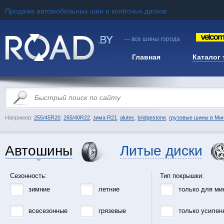
Продажа автомобильных шин и колёсных дисков
— все шины города
Главная
Каталог
Например:
255/45R20
,
265/40R22
,
зима R21
,
alutec
,
bridgestone
,
грузовые шины в Ми
Автошины
Литые диски
Сезонность:
Тип покрышки:
зимние
летние
только для ми
всесезонные
грязевые
только усилен