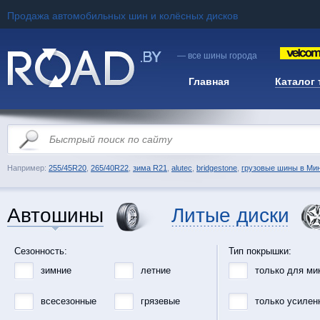
Продажа автомобильных шин и колёсных дисков
— все шины города
Главная
Каталог
Например:
255/45R20
,
265/40R22
,
зима R21
,
alutec
,
bridgestone
,
грузовые шины в Ми
Автошины
Литые диски
Сезонность:
Тип покрышки:
зимние
летние
только для ми
всесезонные
грязевые
только усилен