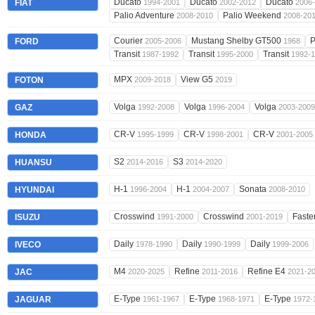
Ducato
Ducato
Ducato
FIAT
1994-2001
2002-2012
2006
Palio Adventure
Palio Weekend
2008-2010
2008-20
Courier
Mustang Shelby GT500
FORD
2005-2006
1968
Transit
Transit
Transit
1987-1992
1995-2000
1992-
MPX
View G5
FOTON
2009-2018
2019
Volga
Volga
Volga
GAZ
1992-2008
1996-2004
2003-2009
CR-V
CR-V
CR-V
HONDA
1995-1999
1998-2001
2001-2005
S2
S3
HUANSU
2014-2016
2014-2020
H-1
H-1
Sonata
HYUNDAI
1996-2004
2004-2007
2008-2010
Crosswind
Crosswind
Faste
ISUZU
1991-2000
2001-2019
Daily
Daily
Daily
IVECO
1978-1990
1990-1999
1999-2006
M4
Refine
Refine E4
JAC
2020-2025
2011-2016
2021-2
E-Type
E-Type
E-Type
JAGUAR
1961-1967
1968-1971
1972-