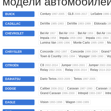
модели автомобилей
Century
GL8
LeSabre
BUICK
1997-2005
2006-2017
1986-
DeVille
DeVille
Eldorado
CADILLAC
1985-1993
1993-1999
19
Bel Air
Bel Air
Bel Air
Bel Air
CHEVROLET
1957
1958
1959
196
Impala
Impala
Impala
1958
1959-1960
1961-1964
Lumina Van
Monte Carlo
Ni
1995-1996
1995-1999
Concorde
Concorde
Grand 
CHRYSLER
1992-1997
1998-2004
Town & Country
Voyager
Vo
1991-1994
1988-1990
C8
Jumper
Jumper
CITROËN
2002-2014
1993-2001
2002-200
Relay
Relay
Relay
2002-2006
2006-2014
2014-202
Dario Terios
Terios
DAIHATSU
2003-2009
1997-2005
Caliber
Caravan
Caravan
DODGE
2006-2012
1987-1990
1
Grand Caravan
Intrepid
Intr
1996-2000
1993-1997
Vision
Wagon
EAGLE
1993-1998
1980-1989