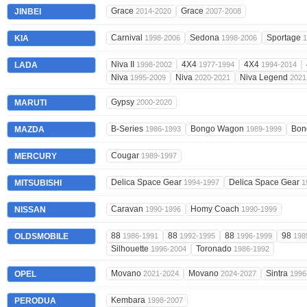
Grace
Grace
JINBEI
2014-2020
2007-2008
Carnival
Sedona
Sportage
KIA
1998-2006
1998-2006
1
Niva II
4X4
4X4
LADA
1998-2002
1977-1994
1994-2014
Niva
Niva
Niva Legend
1995-2009
2020-2021
2021
Gypsy
MARUTI
2000-2020
B-Series
Bongo Wagon
Bon
MAZDA
1986-1993
1989-1999
Cougar
MERCURY
1989-1997
Delica Space Gear
Delica Space Gear
MITSUBISHI
1994-1997
1
Caravan
Homy Coach
NISSAN
1990-1996
1990-1999
88
88
88
98
OLDSMOBILE
1986-1991
1992-1995
1996-1999
198
Silhouette
Toronado
1996-2004
1986-1992
Movano
Movano
Sintra
OPEL
2021-2024
2024-2027
1996
Kembara
PERODUA
1998-2007