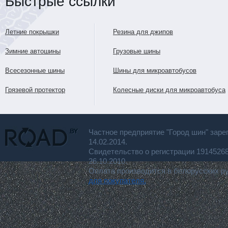
Быстрые ссылки
Летние покрышки
Резина для джипов
Зимние автошины
Грузовые шины
Всесезонные шины
Шины для микроавтобусов
Грязевой протектор
Колесные диски для микроавтобуса
Частное предприятие "Город шин" заре
14.02.2014.
Свидетельство о регистрации 191452
26.10.2010.
Оплата производится в белорусских р
для покупателя.