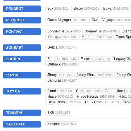
807
Boxer
Boxer
PEUGEOT
2008-2014
1994-2001
2002-2006
Grand Voyager
Grand Voyager
PLYMOUTH
1988-1989
1991-199
Bonneville
Bonneville
Grand
PONTIAC
1982-1986
1987-1991
Montana
Montana
Trans Sp
1997-1999
2000-2005
Delica
SOUEAST
2008-2014
Forester
Forester
Legacy G
SUBARU
1997-2002
2002-2005
Outback
1995-1998
Jimny
Jimny Sierra
Jimny Si
SUZUKI
2011-2022
1993-1995
Samurai
1984-1997
Cami
Cami
Grand Hiace
TOYOTA
1999-2000
2000-2006
199
Hiace
Hiace Regius
Hilux
2006-2012
1997-1999
2
Hilux Revo
Hilux Revo
Proa
2020-2026
2018-2020
TR6
TRIUMPH
1968-1976
Movano
VAUXHALL
2021-2024