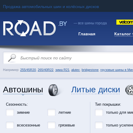
Продажа автомобильных шин и колёсных дисков
— все шины города
Главная
Каталог
Например:
255/45R20
,
265/40R22
,
зима R21
,
alutec
,
bridgestone
,
грузовые шины в Ми
Автошины
Литые диски
Сезонность:
Тип покрышки:
зимние
летние
только для ми
всесезонные
грязевые
только усилен