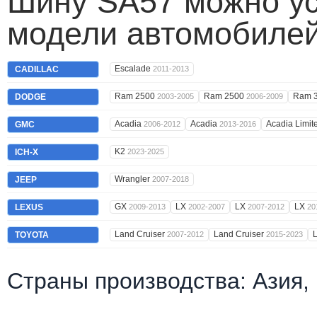
Шину SA57 можно ус
модели автомобилей
Escalade
CADILLAC
2011-2013
Ram 2500
Ram 2500
Ram 
DODGE
2003-2005
2006-2009
Acadia
Acadia
Acadia Limit
GMC
2006-2012
2013-2016
K2
ICH-X
2023-2025
Wrangler
JEEP
2007-2018
GX
LX
LX
LX
LEXUS
2009-2013
2002-2007
2007-2012
20
Land Cruiser
Land Cruiser
TOYOTA
2007-2012
2015-2023
Страны производства: Азия,