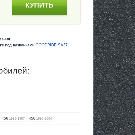
КУПИТЬ
вания.
кже под названиями
GOODRIDE SA37
,
обилей:
456
456
1993-1997
1998-2004