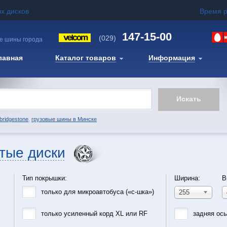
х дисков
Время 
147-15-00
(029)
е шины города
лавная
Каталог товаров
Информация
bridgestone
,
грузовые шины в Минске
тые диски
Тип покрышки:
Ширина:
В
только для микроавтобуса («с-шка»)
255
только усиленный корд XL или RF
задняя ос