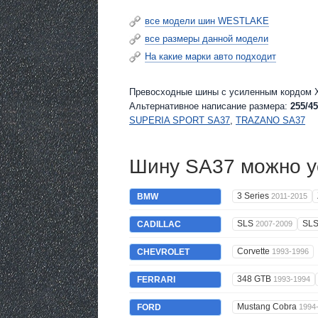
все модели шин WESTLAKE
все размеры данной модели
На какие марки авто подходит
Превосходные шины c усиленным кордом X
Альтернативное написание размера:
255/45
SUPERIA SPORT SA37
,
TRAZANO SA37
Шину SA37 можно ус
3 Series
BMW
2011-2015
SLS
SL
CADILLAC
2007-2009
Corvette
CHEVROLET
1993-1996
348 GTB
FERRARI
1993-1994
Mustang Cobra
FORD
1994