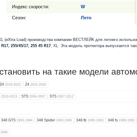
Индекс скорости:
W
Сезон:
Лето
L (eXtra Load) производства компании ВЕСТЛЕЙК для летнего использо
 R17, 255/45/17, 255 45 R17
, XL. Эта модель протектора выпускается та
тановить на такие модели автом
Z4
Z4
2018-2022
2022-2026
S
STS
STS
2010-2013
2004-2007
2007-2012
348 GTS
348 Spider
348 tb
348 ts
1993-1994
1993-1995
1989-1993
1989-1993
-1995