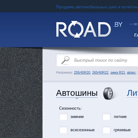
Продажа автомобильных шин и колёсны
— вс
Г
Например:
255/45R20
,
265/40R22
,
зима R21
,
alutec
,
Автошины
Ли
Сезонность:
зимние
летние
всесезонные
грязевые