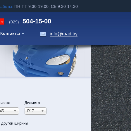
работы:
ПН-ПТ 9.30-19.00, СБ 9.30-14.30
504-15-00
(029)
Контакты
info@road.by
ысота:
Диаметр:
45
R17
ь другой ширины