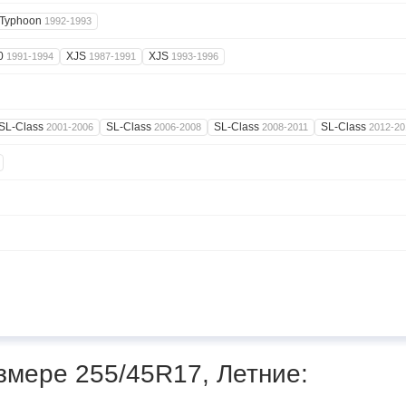
Typhoon
1992-1993
0
XJS
XJS
1991-1994
1987-1991
1993-1996
SL-Class
SL-Class
SL-Class
SL-Class
2001-2006
2006-2008
2008-2011
2012-20
змере 255/45R17, Летние: