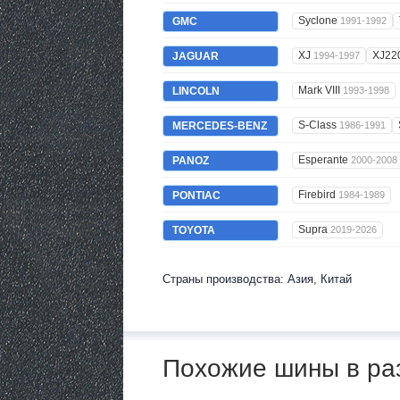
Syclone
GMC
1991-1992
XJ
XJ22
JAGUAR
1994-1997
Mark VIII
LINCOLN
1993-1998
S-Class
MERCEDES-BENZ
1986-1991
Esperante
PANOZ
2000-2008
Firebird
PONTIAC
1984-1989
Supra
TOYOTA
2019-2026
Страны производства: Азия, Китай
Похожие шины в ра