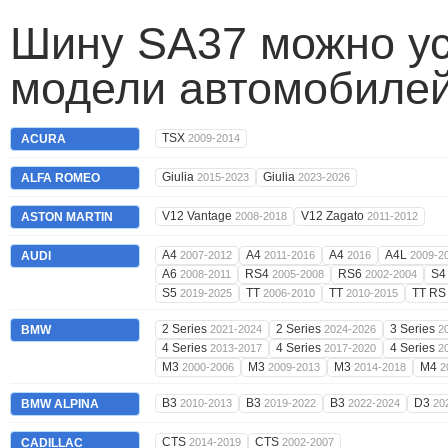
Шину SA37 можно ус
модели автомобилей
TSX
ACURA
2009-2014
Giulia
Giulia
ALFA ROMEO
2015-2023
2023-2026
V12 Vantage
V12 Zagato
ASTON MARTIN
2008-2018
2011-2012
A4
A4
A4
A4L
AUDI
2007-2012
2011-2016
2016
2009-2
A6
RS4
RS6
S
2008-2011
2005-2008
2002-2004
S5
TT
TT
TT R
2019-2025
2006-2010
2010-2015
2 Series
2 Series
3 Series
BMW
2021-2024
2024-2026
2
4 Series
4 Series
4 Series
2013-2017
2017-2020
2
M3
M3
M3
M4
2000-2006
2009-2013
2014-2018
2
B3
B3
B3
D3
BMW ALPINA
2010-2013
2019-2022
2022-2024
20
CTS
CTS
CADILLAC
2014-2019
2002-2007