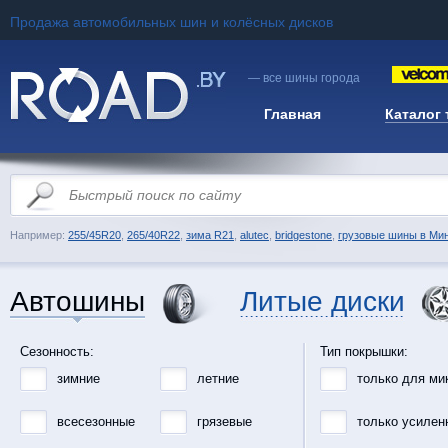
Продажа автомобильных шин и колёсных дисков
— все шины города
Главная
Каталог
Например:
255/45R20
,
265/40R22
,
зима R21
,
alutec
,
bridgestone
,
грузовые шины в Ми
Автошины
Литые диски
Сезонность:
Тип покрышки:
зимние
летние
только для ми
всесезонные
грязевые
только усилен