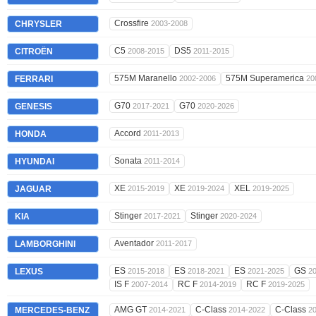
Crossfire
CHRYSLER
2003-2008
C5
DS5
CITROËN
2008-2015
2011-2015
575M Maranello
575M Superamerica
FERRARI
2002-2006
20
G70
G70
GENESIS
2017-2021
2020-2026
Accord
HONDA
2011-2013
Sonata
HYUNDAI
2011-2014
XE
XE
XEL
JAGUAR
2015-2019
2019-2024
2019-2025
Stinger
Stinger
KIA
2017-2021
2020-2024
Aventador
LAMBORGHINI
2011-2017
ES
ES
ES
GS
LEXUS
2015-2018
2018-2021
2021-2025
2
IS F
RC F
RC F
2007-2014
2014-2019
2019-2025
AMG GT
C-Class
C-Class
MERCEDES-BENZ
2014-2021
2014-2022
2