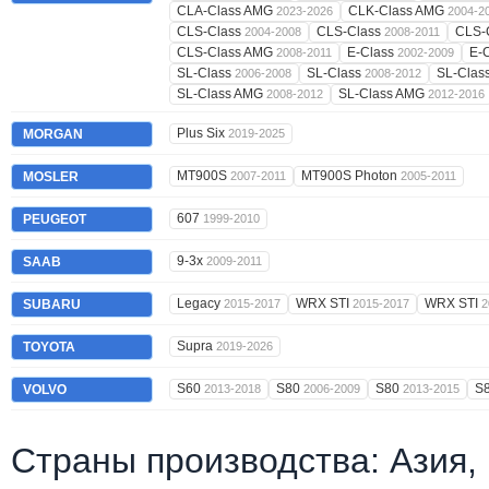
CLA-Class AMG
CLK-Class AMG
2023-2026
2004-2
CLS-Class
CLS-Class
CLS-
2004-2008
2008-2011
CLS-Class AMG
E-Class
E-
2008-2011
2002-2009
SL-Class
SL-Class
SL-Clas
2006-2008
2008-2012
SL-Class AMG
SL-Class AMG
2008-2012
2012-2016
Plus Six
MORGAN
2019-2025
MT900S
MT900S Photon
MOSLER
2007-2011
2005-2011
607
PEUGEOT
1999-2010
9-3x
SAAB
2009-2011
Legacy
WRX STI
WRX STI
SUBARU
2015-2017
2015-2017
2
Supra
TOYOTA
2019-2026
S60
S80
S80
S
VOLVO
2013-2018
2006-2009
2013-2015
Страны производства: Азия,