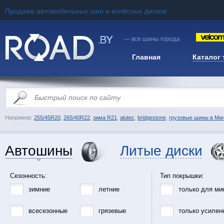
Продажа автомобильных шин и колёсных дисков
— все шины города
Главная
Каталог
Например:
255/45R20
,
265/40R22
,
зима R21
,
alutec
,
bridgestone
,
грузовые шины в Ми
Автошины
Литые диски
Сезонность:
Тип покрышки:
зимние
летние
только для ми
всесезонные
грязевые
только усилен