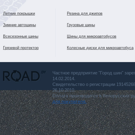
Летние покрышки
Резина для джипов
Зимние автошины
Грузовые шины
Всесезонные шины
Шины для микроавтобусов
Грязевой протектор
Колесные диски для микроавтобуса
Частное предприятие "Город шин" заре
14.02.2014.
Свидетельство о регистрации 191452
26.10.2010.
Оплата производится в белорусских р
для покупателя.