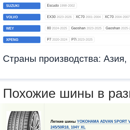
Escudo
SUZUKI
1998-2002
EX30
XC70
XC70
VOLVO
2023-2026
2001-2004
2004-2007
80
Gaoshan
Gaoshan
WEY
2024-2025
2023-2025
2025-
P7
P7i
XPENG
2020-2024
2023-2025
Страны производства: Азия,
Похожие шины в раз
Летние шины
YOKOHAMA ADVAN SPORT V
245/50R18, 104Y XL