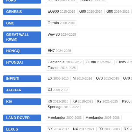
Taurus
Taurus
FORD
2008-2009
2019-2022
EQ900
G80
G80
GENESIS
2015-2018
2020-2024
2024-2026
Terrain
GMC
2008-2010
Wey 80
GREAT WALL
2024-2025
(GWM)
EH7
HONGQI
2024-2025
Centennial
Custin
Custo
HYUNDAI
2009-2017
2022-2026
202
Tucson
2018-2025
EX
M
Q70
Q70
INFINITI
2008-2013
2010-2014
2013-2015
XJ
JAGUAR
2009-2022
K9
K9
K9
K900
KIA
2012-2018
2018-2021
2021-2025
Sportage
2018-2022
Freelander
Freelander
LAND ROVER
2000-2003
2003-2006
NX
NX
RX
RX
LEXUS
2014-2017
2017-2021
2000-2003
2