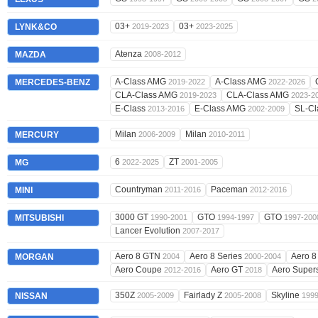
03+
03+
LYNK&CO
2019-2023
2023-2025
Atenza
MAZDA
2008-2012
A-Class AMG
A-Class AMG
MERCEDES-BENZ
2019-2022
2022-2026
CLA-Class AMG
CLA-Class AMG
2019-2023
2023-2
E-Class
E-Class AMG
SL-C
2013-2016
2002-2009
Milan
Milan
MERCURY
2006-2009
2010-2011
6
ZT
MG
2022-2025
2001-2005
Countryman
Paceman
MINI
2011-2016
2012-2016
3000 GT
GTO
GTO
MITSUBISHI
1990-2001
1994-1997
1997-200
Lancer Evolution
2007-2017
Aero 8 GTN
Aero 8 Series
Aero 8
MORGAN
2004
2000-2004
Aero Coupe
Aero GT
Aero Super
2012-2016
2018
350Z
Fairlady Z
Skyline
NISSAN
2005-2009
2005-2008
199