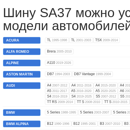
Шину SA37 можно ус
модели автомобилей
TL
TL
TSX
ACURA
1995-1998
2001-2003
2009-2014
Brera
ALFA ROMEO
2005-2010
A110
ALPINE
2019-2026
DB7
DB7 Vantage
ASTON MARTIN
1994-2003
1999-2004
A4
A4
A4
A4
AUDI
2007-2012
2011-2016
2015-2020
20
A5
A5
A5
A6
2011-2017
2016-2020
2020-2025
20
S4
S4
S5
S5
2016-2019
2019-2025
2007-2012
20
TT RS
TT S
TT S
2009-2014
2008-2010
2010-2015
5 Series
5 Series
5 Series
BMW
1988-1995
2003-2007
2
B12
B12
B3
B3
BMW ALPINA
1990-1996
1995-2001
2007-2010