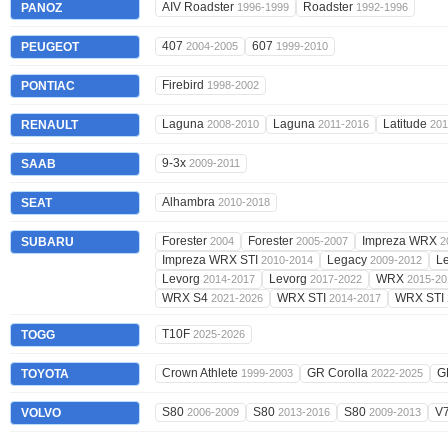
AIV Roadster
Roadster
PANOZ
1996-1999
1992-1996
407
607
PEUGEOT
2004-2005
1999-2010
Firebird
PONTIAC
1998-2002
Laguna
Laguna
Latitude
RENAULT
2008-2010
2011-2016
201
9-3x
SAAB
2009-2011
Alhambra
SEAT
2010-2018
Forester
Forester
Impreza WRX
SUBARU
2004
2005-2007
2
Impreza WRX STI
Legacy
L
2010-2014
2009-2012
Levorg
Levorg
WRX
2014-2017
2017-2022
2015-20
WRX S4
WRX STI
WRX STI
2021-2026
2014-2017
T10F
TOGG
2025-2026
Crown Athlete
GR Corolla
G
TOYOTA
1999-2003
2022-2025
S80
S80
S80
V
VOLVO
2006-2009
2013-2016
2009-2013