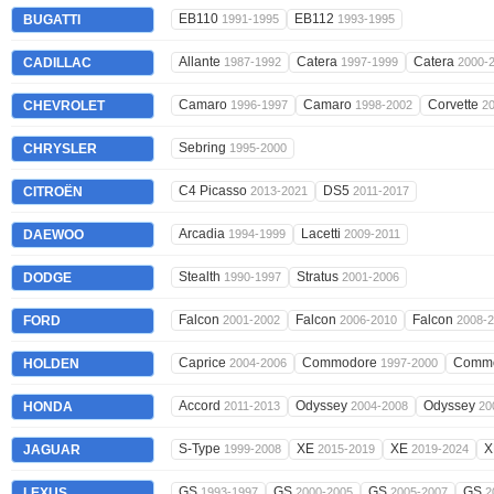
EB110
EB112
BUGATTI
1991-1995
1993-1995
Allante
Catera
Catera
CADILLAC
1987-1992
1997-1999
2000-
Camaro
Camaro
Corvette
CHEVROLET
1996-1997
1998-2002
2
Sebring
CHRYSLER
1995-2000
C4 Picasso
DS5
CITROËN
2013-2021
2011-2017
Arcadia
Lacetti
DAEWOO
1994-1999
2009-2011
Stealth
Stratus
DODGE
1990-1997
2001-2006
Falcon
Falcon
Falcon
FORD
2001-2002
2006-2010
2008-2
Caprice
Commodore
Comm
HOLDEN
2004-2006
1997-2000
Accord
Odyssey
Odyssey
HONDA
2011-2013
2004-2008
20
S-Type
XE
XE
X
JAGUAR
1999-2008
2015-2019
2019-2024
GS
GS
GS
GS
LEXUS
1993-1997
2000-2005
2005-2007
2