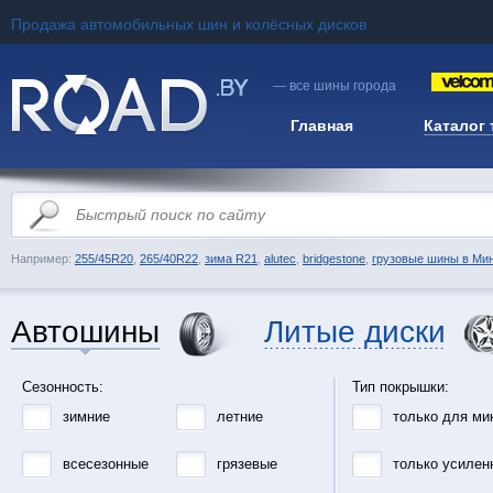
Продажа автомобильных шин и колёсных дисков
— все шины города
Главная
Каталог
Например:
255/45R20
,
265/40R22
,
зима R21
,
alutec
,
bridgestone
,
грузовые шины в Ми
Автошины
Литые диски
Сезонность:
Тип покрышки:
зимние
летние
только для ми
всесезонные
грязевые
только усилен