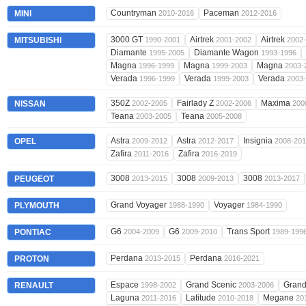
Countryman
Paceman
MINI
2010-2016
2012-2016
3000 GT
Airtrek
Airtrek
MITSUBISHI
1990-2001
2001-2002
2002
Diamante
Diamante Wagon
1995-2005
1993-1996
Magna
Magna
Magna
1996-1999
1999-2003
2003-
Verada
Verada
Verada
1996-1999
1999-2003
2003
350Z
Fairlady Z
Maxima
NISSAN
2002-2005
2002-2006
200
Teana
Teana
2003-2005
2005-2008
Astra
Astra
Insignia
OPEL
2009-2012
2012-2017
2008-20
Zafira
Zafira
2011-2016
2016-2019
3008
3008
3008
PEUGEOT
2013-2015
2009-2013
2013-2017
Grand Voyager
Voyager
PLYMOUTH
1988-1990
1984-1990
G6
G6
Trans Sport
PONTIAC
2004-2009
2009-2010
1989-199
Perdana
Perdana
PROTON
2013-2015
2016-2021
Espace
Grand Scenic
Grand
RENAULT
1998-2002
2003-2006
Laguna
Latitude
Megane
2011-2016
2010-2018
20