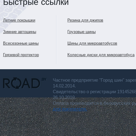
Быстрые ссылки
Летние покрышки
Резина для джипов
Зимние автошины
Грузовые шины
Всесезонные шины
Шины для микроавтобусов
Грязевой протектор
Колесные диски для микроавтобуса
Частное предприятие "Город шин" заре
14.02.2014.
Свидетельство о регистрации 191452
26.10.2010.
Оплата производится в белорусских р
для покупателя.