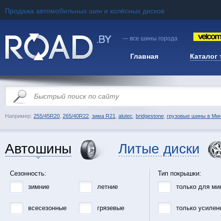
Продажа автомобильных шин и колёсных дисков
— все шины города
Главная
Каталог
Например:
255/45R20
,
265/40R22
,
зима R21
,
alutec
,
bridgestone
,
грузовые шины в Ми
Автошины
Литые диски
Сезонность:
Тип покрышки:
зимние
летние
только для ми
всесезонные
грязевые
только усилен