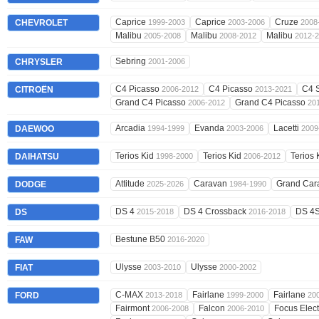
Caprice
Caprice
Cruze
CHEVROLET
1999-2003
2003-2006
2008
Malibu
Malibu
Malibu
2005-2008
2008-2012
2012-
Sebring
CHRYSLER
2001-2006
C4 Picasso
C4 Picasso
C4 
CITROËN
2006-2012
2013-2021
Grand C4 Picasso
Grand C4 Picasso
2006-2012
20
Arcadia
Evanda
Lacetti
DAEWOO
1994-1999
2003-2006
2009
Terios Kid
Terios Kid
Terios 
DAIHATSU
1998-2000
2006-2012
Attitude
Caravan
Grand Ca
DODGE
2025-2026
1984-1990
DS 4
DS 4 Crossback
DS 4
DS
2015-2018
2016-2018
Bestune B50
FAW
2016-2020
Ulysse
Ulysse
FIAT
2003-2010
2000-2002
C-MAX
Fairlane
Fairlane
FORD
2013-2018
1999-2000
20
Fairmont
Falcon
Focus Elect
2006-2008
2006-2010