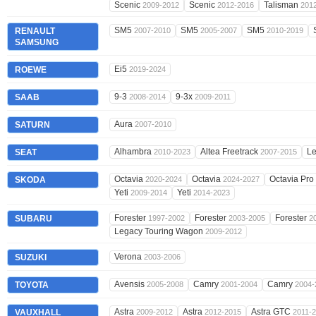
Scenic
Scenic
Talisman
2009-2012
2012-2016
201
SM5
SM5
SM5
RENAULT
2007-2010
2005-2007
2010-2019
SAMSUNG
Ei5
ROEWE
2019-2024
9-3
9-3x
SAAB
2008-2014
2009-2011
Aura
SATURN
2007-2010
Alhambra
Altea Freetrack
L
SEAT
2010-2023
2007-2015
Octavia
Octavia
Octavia Pro
SKODA
2020-2024
2024-2027
Yeti
Yeti
2009-2014
2014-2023
Forester
Forester
Forester
SUBARU
1997-2002
2003-2005
2
Legacy Touring Wagon
2009-2012
Verona
SUZUKI
2003-2006
Avensis
Camry
Camry
TOYOTA
2005-2008
2001-2004
2004-
Astra
Astra
Astra GTC
VAUXHALL
2009-2012
2012-2015
2011-