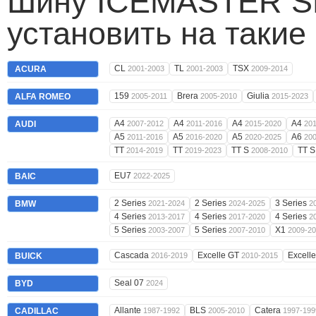
Шину ICEMASTER SP
установить на такие
CL
TL
TSX
ACURA
2001-2003
2001-2003
2009-2014
159
Brera
Giulia
ALFA ROMEO
2005-2011
2005-2010
2015-2023
A4
A4
A4
A4
AUDI
2007-2012
2011-2016
2015-2020
20
A5
A5
A5
A6
2011-2016
2016-2020
2020-2025
20
TT
TT
TT S
TT 
2014-2019
2019-2023
2008-2010
EU7
BAIC
2022-2025
2 Series
2 Series
3 Series
BMW
2021-2024
2024-2025
2
4 Series
4 Series
4 Series
2013-2017
2017-2020
2
5 Series
5 Series
X1
2003-2007
2007-2010
2009-2
Cascada
Excelle GT
Excell
BUICK
2016-2019
2010-2015
Seal 07
BYD
2024
Allante
BLS
Catera
CADILLAC
1987-1992
2005-2010
1997-199