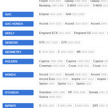
Fusion
Galaxy
Galaxy
2019-2021
2006-2010
2010-
Mustang
S-MAX
S-MAX
1985-1986
2006-2010
201
Empow
GA6
GAC
2021-2025
2021-2025
Accord
Accord
Accord
GAC HONDA
2014-2015
2016-2018
2004-
Emgrand EC8
Emgrand GS
GEELY
2011-2015
2016-2022
G70
G70
GENESIS
2017-2020
2020-2026
C
C
M6
GEOMETRY
2019-2024
2022-2025
2022-2025
Caprice
Caprice
Caprice
HOLDEN
1996-1998
1999-2002
20
Crewman
Cruze
Cruze
2003-2004
2008-2011
2011
Accord
Accord
Accord
HONDA
2013-2020
2008-2013
2008-
Accord Euro
Inspire
Inspire
2011-2015
2007-2012
Spirior
Spirior
Spirior
2009
2013
2015
Grandeur
NF
Sonata
HYUNDAI
1993-1998
2005-2008
2001-2
Sonica
2008-2010
G
I
I
Q45
INFINITI
2002-2007
1995-1999
2000-2001
2002-2